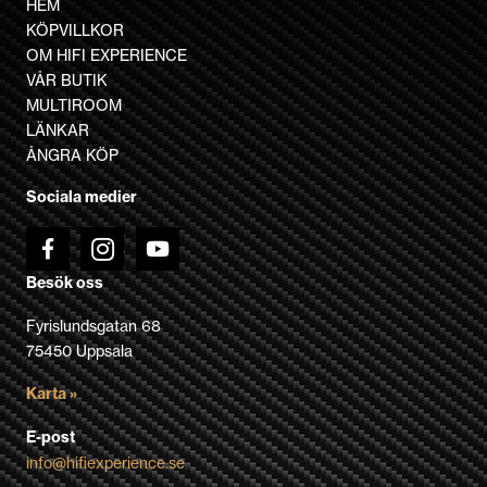
HEM
varianter.
KÖPVILLKOR
De
OM HIFI EXPERIENCE
olika
VÅR BUTIK
alternativen
MULTIROOM
kan
LÄNKAR
väljas
ÅNGRA KÖP
på
Sociala medier
produktsidan
Besök oss
Fyrislundsgatan 68
75450 Uppsala
Karta »
E-post
info@hifiexperience.se