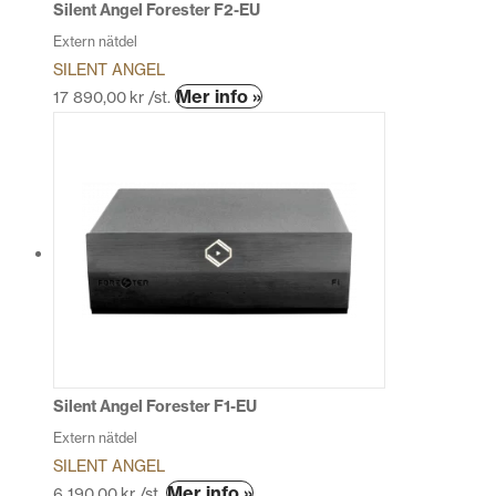
produktsidan
Silent Angel Forester F2-EU
Extern nätdel
SILENT ANGEL
Den
Mer info »
17 890,00
kr
/st.
här
produkten
har
flera
varianter.
De
olika
alternativen
kan
väljas
på
produktsidan
Silent Angel Forester F1-EU
Extern nätdel
SILENT ANGEL
Den
Mer info »
6 190,00
kr
/st.