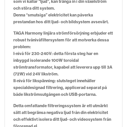
som vi kallar “ljud”, kan tränga in i din växelström
och störa ditt system.
Denna “smutsiga” elektricitet kan påverka
prestandan hos ditt ljud- och bildsystem avsevärt.
TAGA Harmony linjära strömförsörjning erbjuder ett
robust tvånivåfiltersystem för att motverka dessa
problem:
I-nivå för 230-240V: detta första steg har en
inbyggd isolerande 100W toroidal
strömtransformator, kapabel att leverera upp till 3A
(72W) vid 24V likström.
II-nivå för likspänning: slutsteget innehåller
specialdesignad filtrering, applicerad separat på
både likströmsutgången och USB-portarna.
Detta omfattande filtreringssystem är ett utmärkt
sätt att begränsa negativa ljud från din elektricitet
och effektivt isolera ditt ljud- och videosystem från
förorenad el.