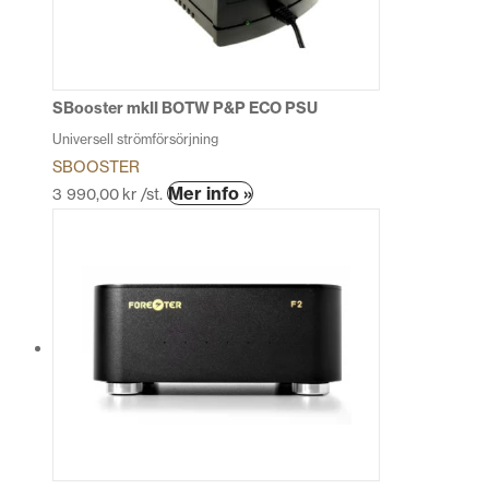
SBooster mkII BOTW P&P ECO PSU
Universell strömförsörjning
SBOOSTER
Den
Mer info »
3 990,00
kr
/st.
här
produkten
har
flera
varianter.
De
olika
alternativen
kan
väljas
på