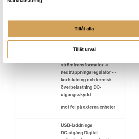
230-240V överspänning/
Marknadsföring
överbelastning:
Extern säkring T2A/250V
Intern säkring T5A/250V
Tillåt alla
likströmsutgång och USB-
portar Överbelastning/
Tillåt urval
överbelastning:
Skyddssystem
isolerande
strömtransformator ->
nedtrappningsregulator ->
kortslutning och termisk
överbelastning DC-
utgångsskydd
mot fel på externa enheter
USB-laddnings
DC-utgång Digital