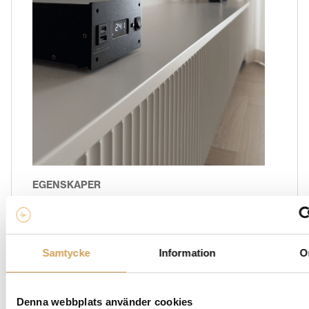
EGENSKAPER
Design
Linjär strömförsörjning
Samtycke
Information
O
DC-utgång (linjär
strömförsörjning):
Denna webbplats använder cookies
– 6 valbara