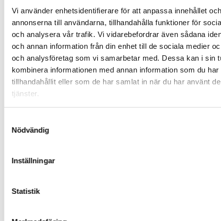
Vi använder enhetsidentifierare för att anpassa innehållet oc
likströmsspänningar (5V,
annonserna till användarna, tillhandahålla funktioner för soci
9V, 12V, 15V, 19V, 24V)
Hylsor
och analysera vår trafik. Vi vidarebefordrar även sådana ident
– Valbar DC-utgångspolaritet
och annan information från din enhet till de sociala medier o
1 x USB-C och 1 x USB-A-port
och analysföretag som vi samarbetar med. Dessa kan i sin t
(linjär strömförsörjning) –
kombinera informationen med annan information som du har
(5V)
tillhandahållit eller som de har samlat in när du har använt d
tjänster.
Total maximal
DC-utgång 3A, 72W
effektbelastning
USB-portar 2,1A (totalt)
Samtyckesval
Nödvändig
230-240V: isolerar 100W
toroidal strömtransformator
Inställningar
likspänning: separat
Brusfilter
filtrering för
likströmsutgång och USB-
Statistik
portar