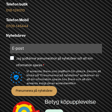
Telefon butik
018-124010
Telefon Mobil
0709-145444
Nyhetsbrev
Jag godkänner prenumeration på nyhetsbrev och att min
information sparas.
Vi använder Brevo som plattform för utskick. Genom att
klicka på "Prenumerera på nyhetsbrev" godkänner du
att din information sparas hos Brevo och att den
används enligt deras
användarvillkor
Prenumerera på nyhetsbrev