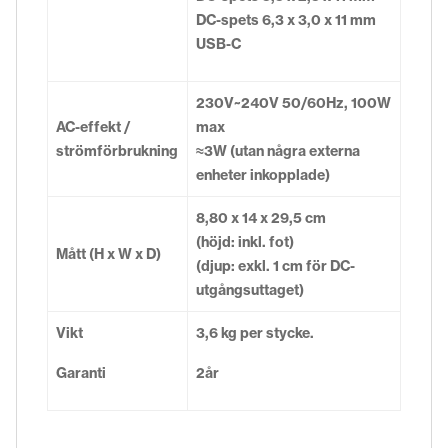
DC-spets 6,3 x 3,0 x 11 mm
USB-C
230V~240V 50/60Hz, 100W
AC-effekt /
max
strömförbrukning
≈3W (utan några externa
enheter inkopplade)
8,80 x 14 x 29,5 cm
(höjd: inkl. fot)
Mått (H x W x D)
(djup: exkl. 1 cm för DC-
utgångsuttaget)
Vikt
3,6 kg per stycke.
Garanti
2år