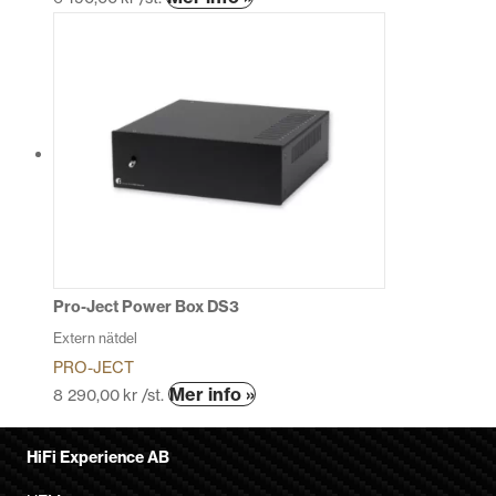
här
produkten
har
flera
varianter.
De
olika
alternativen
kan
väljas
på
produktsidan
Pro-Ject Power Box DS3
Extern nätdel
PRO-JECT
Den
Mer info »
8 290,00
kr
/st.
här
produkten
HiFi Experience AB
har
flera