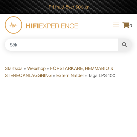
Fri frakt över 500 kr
0
Sök
efter:
Startsida
»
Webshop
»
FÖRSTÄRKARE, HEMMABIO &
STEREOANLÄGGNING
»
Extern Nätdel
»
Taga LPS-100