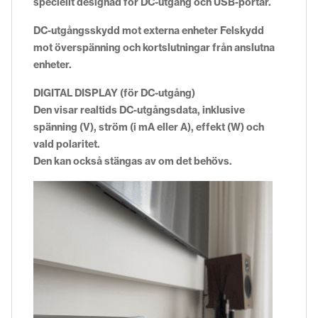
speciellt designad för DC-utgång och USB-portar.
DC-utgångsskydd mot externa enheter Felskydd
mot överspänning och kortslutningar från anslutna
enheter.
DIGITAL DISPLAY (för DC-utgång)
Den visar realtids DC-utgångsdata, inklusive
spänning (V), ström (i mA eller A), effekt (W) och
vald polaritet.
Den kan också stängas av om det behövs.