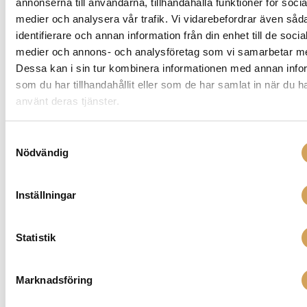
annonserna till användarna, tillhandahålla funktioner för socia
prestandan och få ut det bästa av din ljudutrustning
medier och analysera vår trafik. Vi vidarebefordrar även såd
och högtalarsystem från Furutech idag!
identifierare och annan information från din enhet till de socia
medier och annons- och analysföretag som vi samarbetar m
Dessa kan i sin tur kombinera informationen med annan info
som du har tillhandahållit eller som de har samlat in när du h
Relaterade produkter
använt deras tjänster.
Samtyckesval
Nödvändig
Inställningar
Statistik
Marknadsföring
Astell & Kern SA700
Portabel mediaspelare/Hörlursförstärkare