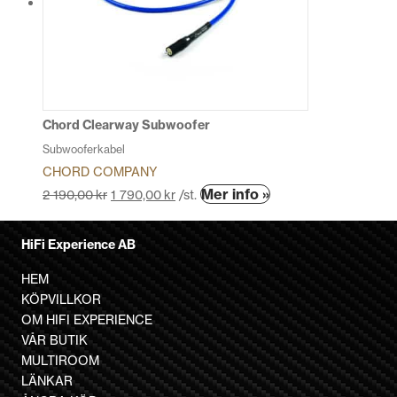
olika
alternativen
kan
väljas
på
produktsidan
Chord Clearway Subwoofer
Subwooferkabel
CHORD COMPANY
Den
Mer info »
2 190,00
kr
1 790,00
kr
/st.
här
produkten
HiFi Experience AB
har
flera
HEM
varianter.
KÖPVILLKOR
De
OM HIFI EXPERIENCE
olika
VÅR BUTIK
alternativen
MULTIROOM
kan
LÄNKAR
väljas