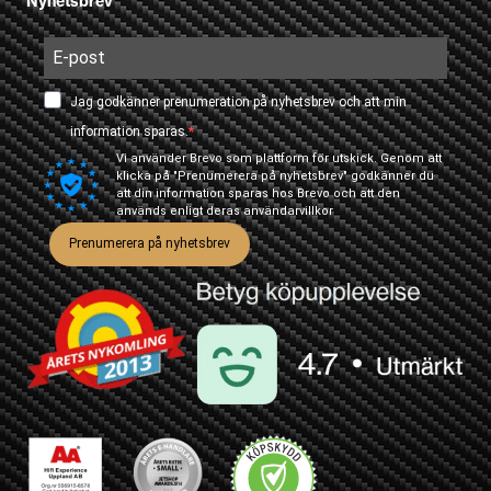
Nyhetsbrev
Jag godkänner prenumeration på nyhetsbrev och att min
information sparas.
Vi använder Brevo som plattform för utskick. Genom att
klicka på "Prenumerera på nyhetsbrev" godkänner du
att din information sparas hos Brevo och att den
används enligt deras
användarvillkor
Prenumerera på nyhetsbrev