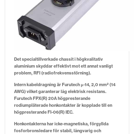
Det specialtillverkade chassit i högkvalitativ
aluminium skyddar effektivt mot ett annat vanligt
problem, RFI (radiofrekvensstörning).
Intern kabeldragning är Furutech μ-14, 2,0 mm² (14
AWG) vilket garanterar låg elektrisk resistans.
Furutech FPX(R) 20A högpresterande
rodiumpläterade honkontakter är kopplade till en
högpresterande FI-06(R) IEC.
Honkontakterna har icke-magnetiska, förgyllda
fosforbronsledare för stabil, långvarig och