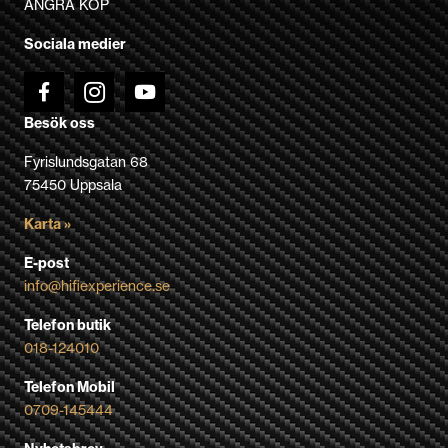
ÅNGRA KÖP
på
Sociala medier
produktsidan
Besök oss
Fyrislundsgatan 68
75450 Uppsala
Karta »
E-post
info@hifiexperience.se
Telefon butik
018-124010
Telefon Mobil
0709-145444