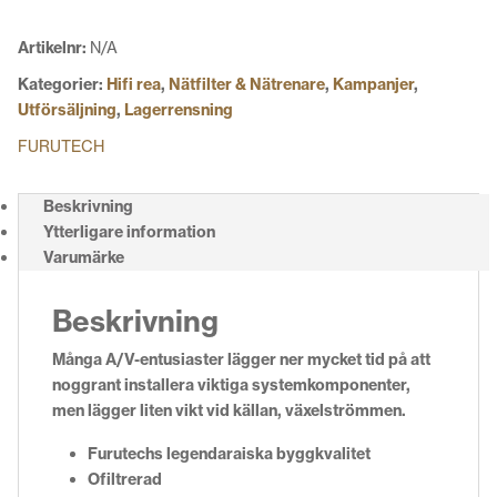
Artikelnr:
N/A
Kategorier:
Hifi rea
,
Nätfilter & Nätrenare
,
Kampanjer
,
Utförsäljning
,
Lagerrensning
FURUTECH
Beskrivning
Ytterligare information
Varumärke
Beskrivning
Många A/V-entusiaster lägger ner mycket tid på att
noggrant installera viktiga systemkomponenter,
men lägger liten vikt vid källan, växelströmmen.
Furutechs legendaraiska byggkvalitet
Ofiltrerad