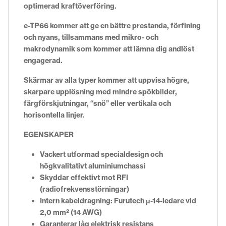
optimerad kraftöverföring.
e-TP66 kommer att ge en bättre prestanda, förfining
och nyans, tillsammans med mikro- och
makrodynamik som kommer att lämna dig andlöst
engagerad.
Skärmar av alla typer kommer att uppvisa högre,
skarpare upplösning med mindre spökbilder,
färgförskjutningar, “snö” eller vertikala och
horisontella linjer.
EGENSKAPER
Vackert utformad specialdesign och
högkvalitativt aluminiumchassi
Skyddar effektivt mot RFI
(radiofrekvensstörningar)
Intern kabeldragning: Furutech μ-14-ledare vid
2,0 mm² (14 AWG)
Garanterar låg elektrisk resistans