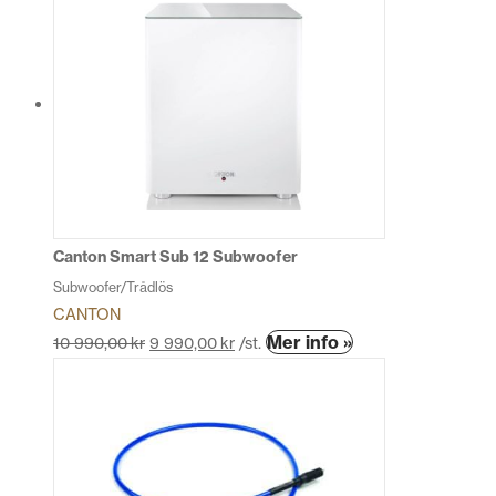
har
flera
varianter.
De
olika
alternativen
kan
väljas
på
produktsidan
Canton Smart Sub 12 Subwoofer
Subwoofer/Trådlös
CANTON
Den
Mer info »
10 990,00
kr
9 990,00
kr
/st.
här
produkten
har
flera
varianter.
De