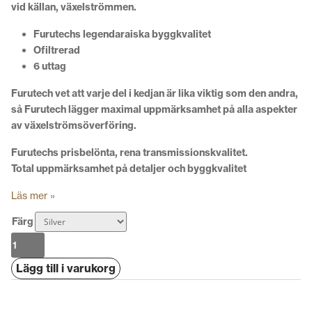
vid källan, växelströmmen.
Furutechs legendaraiska byggkvalitet
Ofiltrerad
6 uttag
Furutech vet att varje del i kedjan är lika viktig som den andra,
så Furutech lägger maximal uppmärksamhet på alla aspekter
av växelströmsöverföring.
Furutechs prisbelönta, rena transmissionskvalitet.
Total uppmärksamhet på detaljer och byggkvalitet
Läs mer »
Färg
Furutech
e-
Lägg till i varukorg
TP66E(G)
mängd