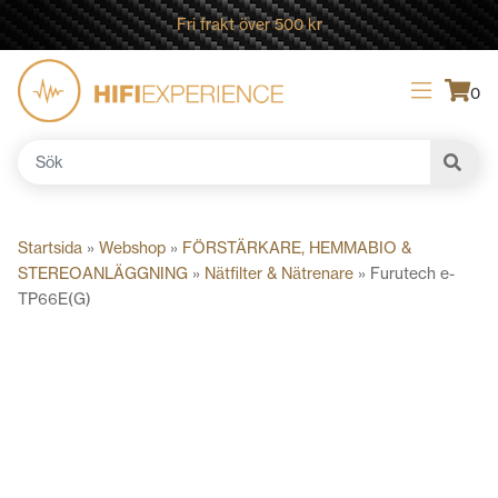
Fri frakt över 500 kr
0
Sök
efter:
Startsida
»
Webshop
»
FÖRSTÄRKARE, HEMMABIO &
STEREOANLÄGGNING
»
Nätfilter & Nätrenare
»
Furutech e-
TP66E(G)