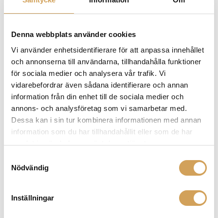
elektriskt brus och störningar. Oavsett om du är ute
efter nätkabel eller nätfilter har vi det du behöver för
att optimera och förstärka din ljudåtergivning. Utforska
Denna webbplats använder cookies
vår Isotek-kategori och ta din ljudupplevelse till en ny
Vi använder enhetsidentifierare för att anpassa innehållet
nivå!
och annonserna till användarna, tillhandahålla funktioner
för sociala medier och analysera vår trafik. Vi
vidarebefordrar även sådana identifierare och annan
information från din enhet till de sociala medier och
Relaterade produkter
annons- och analysföretag som vi samarbetar med.
Dessa kan i sin tur kombinera informationen med annan
information som du har tillhandahållit eller som de har
samlat in när du har använt deras tjänster.
Samtyckesval
Nödvändig
Inställningar