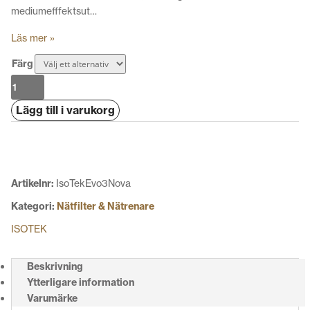
mediumefffektsut…
Läs mer »
Färg
IsoTek
Evo3
Lägg till i varukorg
Nova
mängd
Artikelnr:
IsoTekEvo3Nova
Kategori:
Nätfilter & Nätrenare
ISOTEK
Beskrivning
Ytterligare information
Varumärke