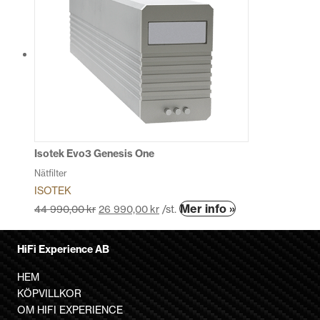
har
flera
varianter.
De
olika
alternativen
kan
väljas
på
produktsidan
Isotek Evo3 Genesis One
Nätfilter
ISOTEK
Den
Mer info »
44 990,00
kr
26 990,00
kr
/st.
här
produkten
HiFi Experience AB
har
flera
HEM
varianter.
KÖPVILLKOR
De
OM HIFI EXPERIENCE