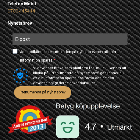
Telefon Mobil
0709-145444
Nyhetsbrev
Jag godkänner prenumeration på nyhetsbrev och att min
information sparas.
Vi använder Brevo som plattform för utskick. Genom att
klicka på "Prenumerera på nyhetsbrev" godkänner du
att din information sparas hos Brevo och att den
används enligt deras
användarvillkor
Prenumerera på nyhetsbrev