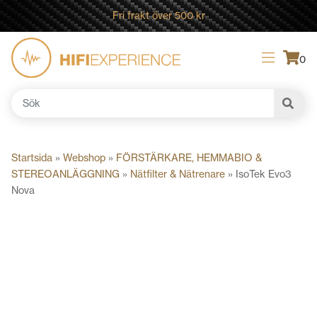
Fri frakt över 500 kr
0
Sök
efter:
Startsida
»
Webshop
»
FÖRSTÄRKARE, HEMMABIO &
STEREOANLÄGGNING
»
Nätfilter & Nätrenare
»
IsoTek Evo3
Nova