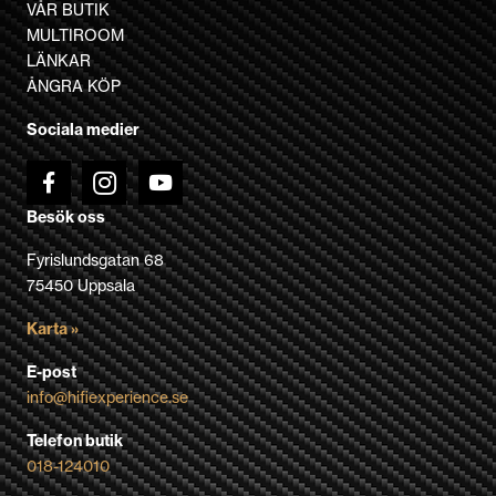
olika
VÅR BUTIK
alternativen
MULTIROOM
kan
LÄNKAR
väljas
ÅNGRA KÖP
på
Sociala medier
produktsidan
Besök oss
Fyrislundsgatan 68
75450 Uppsala
Karta »
E-post
info@hifiexperience.se
Telefon butik
018-124010