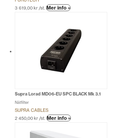
FURUTECH
Den
Mer info »
3 619,00
kr
/st.
här
produkten
har
flera
varianter.
De
olika
alternativen
kan
väljas
på
produktsidan
Supra Lorad MD06-EU SPC BLACK Mk 3.1
Nätfilter
SUPRA CABLES
Den
Mer info »
2 450,00
kr
/st.
här
produkten