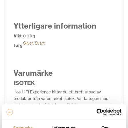
Ytterligare information
Vikt
0,0 kg
Silver
,
Svart
Färg
Varumärke
ISOTEK
Hos HiFi Experience hittar du ett brett utbud av
produkter från varumärket Isotek. Vår kategori med
Isotek produkter inkluderar allt från
strömförsörjningssystem och strömrenare, till kablar
och tillbehör. Med Isoteks innovativa teknologi kan du
förbättra ljudkvaliteten och skydda ditt ljudsystem från
Samtycke
Information
Om