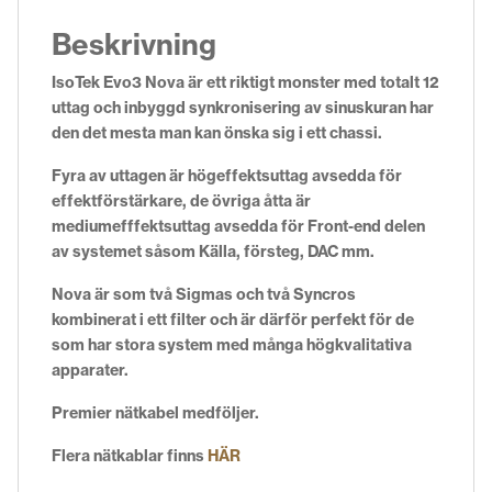
Beskrivning
IsoTek Evo3 Nova är ett riktigt monster med totalt 12
uttag och inbyggd synkronisering av sinuskuran har
den det mesta man kan önska sig i ett chassi.
Fyra av uttagen är högeffektsuttag avsedda för
effektförstärkare, de övriga åtta är
mediumefffektsuttag avsedda för Front-end delen
av systemet såsom Källa, försteg, DAC mm.
Nova är som två Sigmas och två Syncros
kombinerat i ett filter och är därför perfekt för de
som har stora system med många högkvalitativa
apparater.
Premier nätkabel medföljer.
Flera nätkablar finns
HÄR