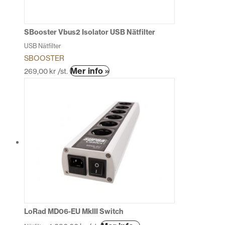
väljas
på
produktsidan
SBooster Vbus2 Isolator USB Nätfilter
USB Nätfilter
SBOOSTER
Mer info »
269,00
kr
/st.
LoRad MD06-EU MkIII Switch