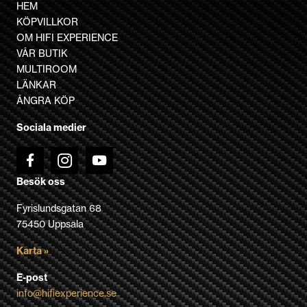
flera
HEM
varianter.
KÖPVILLKOR
De
OM HIFI EXPERIENCE
olika
VÅR BUTIK
alternativen
MULTIROOM
kan
LÄNKAR
väljas
ÅNGRA KÖP
på
Sociala medier
produktsidan
Besök oss
Fyrislundsgatan 68
75450 Uppsala
Karta »
E-post
info@hifiexperience.se