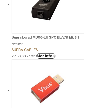
Supra Lorad MD06-EU SPC BLACK Mk 3.1
Nätfilter
SUPRA CABLES
Den
Mer info »
2 450,00
kr
/st.
här
produkten
har
flera
varianter.
De
olika
alternativen
kan