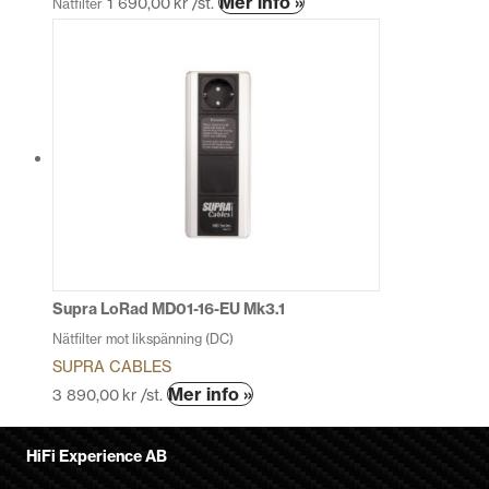
Mer info »
1 690,00
kr
/st.
Nätfilter
Supra LoRad MD01-16-EU Mk3.1
Nätfilter mot likspänning (DC)
SUPRA CABLES
Den
Mer info »
3 890,00
kr
/st.
här
produkten
HiFi Experience AB
har