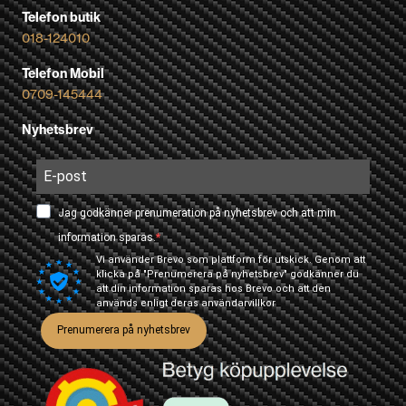
Telefon butik
018-124010
Telefon Mobil
0709-145444
Nyhetsbrev
Jag godkänner prenumeration på nyhetsbrev och att min
information sparas.
Vi använder Brevo som plattform för utskick. Genom att
klicka på "Prenumerera på nyhetsbrev" godkänner du
att din information sparas hos Brevo och att den
används enligt deras
användarvillkor
Prenumerera på nyhetsbrev