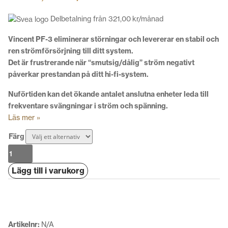
Delbetalning från
321,00
kr
/månad
Vincent PF-3 eliminerar störningar och levererar en stabil och
ren strömförsörjning till ditt system.
Det är frustrerande när “smutsig/dålig” ström negativt
påverkar prestandan på ditt hi-fi-system.
Nuförtiden kan det ökande antalet anslutna enheter leda till
frekventare svängningar i ström och spänning.
Läs mer »
Färg
Vincent
PF-
Lägg till i varukorg
3
mängd
Artikelnr:
N/A