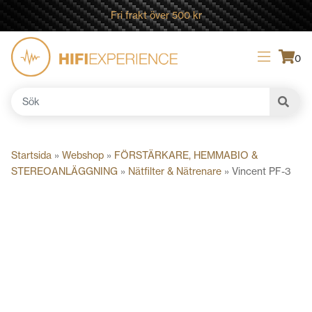
Fri frakt över 500 kr
0
Sök
efter:
Startsida
»
Webshop
»
FÖRSTÄRKARE, HEMMABIO &
STEREOANLÄGGNING
»
Nätfilter & Nätrenare
»
Vincent PF-3