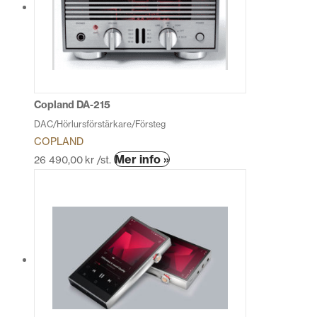
De
olika
alternativen
kan
väljas
på
produktsidan
Copland DA-215
DAC/Hörlursförstärkare/Försteg
COPLAND
Den
Mer info »
26 490,00
kr
/st.
här
produkten
har
flera
varianter.
De
olika
alternativen
kan