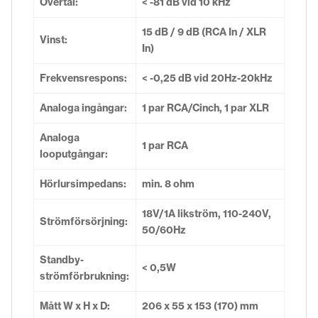
Övertal:
< -81 dB vid 10 kHz
15 dB / 9 dB (RCA In / XLR
Vinst:
In)
Frekvensrespons:
< -0,25 dB vid 20Hz-20kHz
Analoga ingångar:
1 par RCA/Cinch, 1 par XLR
Analoga
1 par RCA
looputgångar:
Hörlursimpedans:
min. 8 ohm
18V/1A likström, 110-240V,
Strömförsörjning:
50/60Hz
Standby-
< 0,5W
strömförbrukning:
Mått W x H x D:
206 x 55 x 153 (170) mm