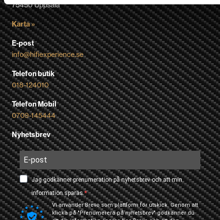
75450 Uppsala
Karta »
E-post
info@hifiexperience.se
Telefon butik
018-124010
Telefon Mobil
0709-145444
Nyhetsbrev
Jag godkänner prenumeration på nyhetsbrev och att min
information sparas.
Vi använder Brevo som plattform för utskick. Genom att
klicka på "Prenumerera på nyhetsbrev" godkänner du