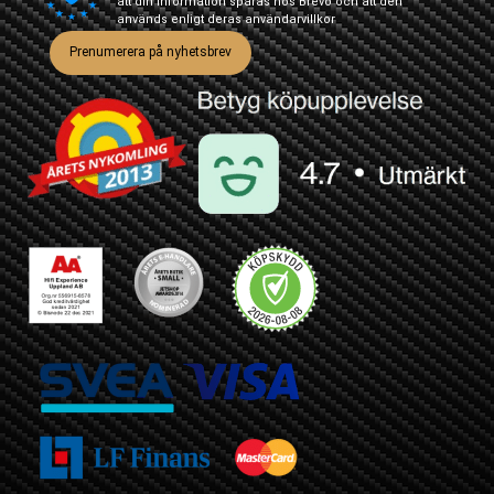
att din information sparas hos Brevo och att den
används enligt deras
användarvillkor
Prenumerera på nyhetsbrev