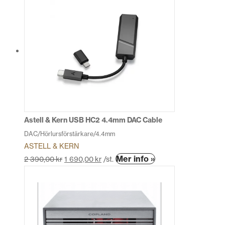
Astell & Kern USB HC2 4.4mm DAC Cable
DAC/Hörlursförstärkare/4.4mm
ASTELL & KERN
Den
Mer info »
2 390,00
kr
1 690,00
kr
/st.
här
produkten
har
flera
varianter.