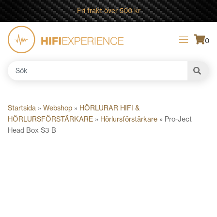
Fri frakt över 500 kr
0
Sök
efter:
Startsida
»
Webshop
»
HÖRLURAR HIFI &
HÖRLURSFÖRSTÄRKARE
»
Hörlursförstärkare
»
Pro-Ject
Head Box S3 B