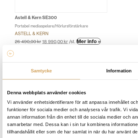
väljas
på
produktsidan
Astell & Kern SE300
Portabel mediaspelare/Hörlursförstärkare
ASTELL & KERN
Den
Mer info »
26 490,00
kr
18 990,00
kr
/st.
här
produkten
har
flera
Samtycke
Information
varianter.
De
olika
Denna webbplats använder cookies
alternativen
Vi använder enhetsidentifierare för att anpassa innehållet och
kan
funktioner för sociala medier och analysera vår trafik. Vi vid
väljas
annan information från din enhet till de sociala medier och 
på
samarbetar med. Dessa kan i sin tur kombinera information
produktsidan
Astell & Kern USB HC3 3.5mm DAC Cable
tillhandahållit eller som de har samlat in när du har använt de
DAC/Hörlursförstärkare