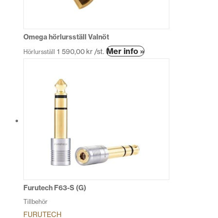
väljas
på
produktsidan
Omega hörlursställ Valnöt
Den
Mer info »
1 590,00
kr
/st.
Hörlursställ
här
produkten
har
flera
varianter.
De
olika
alternativen
kan
väljas
på
produktsidan
Furutech F63-S (G)
Tillbehör
FURUTECH