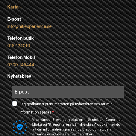
Karta »
E-post
info@hifiexperience.se
Telefon butik
018-124010
Telefon Mobil
0709-145444
Nyhetsbrev
Jag godkänner prenumeration på nyhetsbrev och att min
information sparas.
Vi använder Brevo som plattform för utskick. Genom att
klicka på "Prenumerera på nyhetsbrev" godkänner du
att din information sparas hos Brevo och att den
används enligt deras
användarvillkor