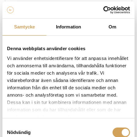
Beskrivning
Kvalité kuddar i olika material som passar bland
Samtycke
Information
Om
annat Sony WH-1000XM5
Denna webbplats använder cookies
Vi använder enhetsidentifierare för att anpassa innehållet
och annonserna till användarna, tillhandahålla funktioner
för sociala medier och analysera vår trafik. Vi
vidarebefordrar även sådana identifierare och annan
information från din enhet till de sociala medier och
annons- och analysföretag som vi samarbetar med.
Dessa kan i sin tur kombinera informationen med annan
information som du har tillhandahållit eller som de har
samlat in när du har använt deras tjänster.
Samtyckesval
Nödvändig