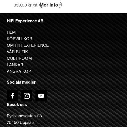
Mer info »
359,00
kr
/st.
HiFi Experience AB
HEM
KÖPVILLKOR
OM HIFI EXPERIENCE
VÅR BUTIK
MULTIROOM
LÄNKAR
ÅNGRA KÖP
Sociala medier
Besök oss
Fyrislundsgatan 68
75450 Uppsala