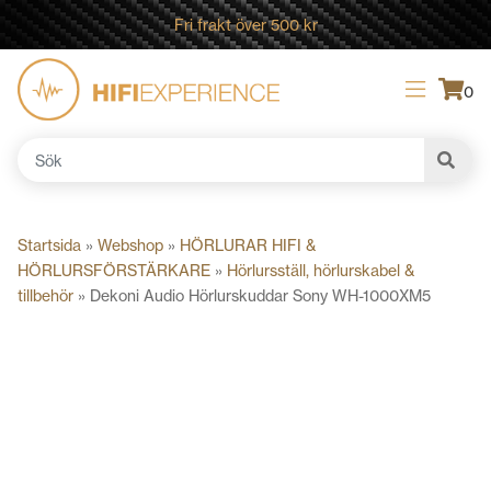
Fri frakt över 500 kr
0
Sök
efter:
Startsida
»
Webshop
»
HÖRLURAR HIFI &
HÖRLURSFÖRSTÄRKARE
»
Hörlursställ, hörlurskabel &
tillbehör
»
Dekoni Audio Hörlurskuddar Sony WH-1000XM5