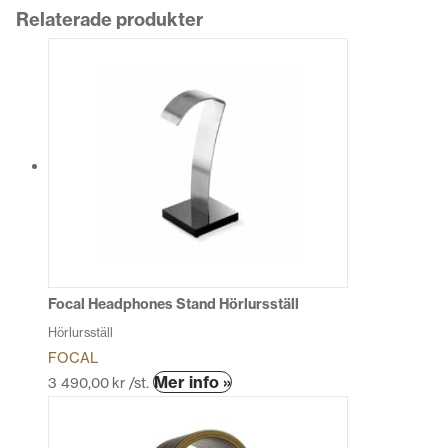
Relaterade produkter
Focal Headphones Stand Hörlursställ
Hörlursställ
FOCAL
Den
Mer info »
3 490,00
kr
/st.
här
produkten