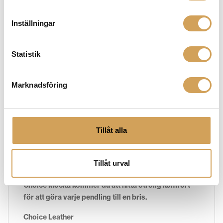
Platinum Series
Inställningar
Dekoni är glada över att kunna förbättra upplevelsen
ytterligare med vår nya uppsättning
Statistik
ersättningshörlurar i Platinum-serien. Med vårt
minnesskum med hög densitet och
Marknadsföring
äggskalsproteinläder kommer du att hitta otrolig
komfort för att göra varje pendling till en bris.
Choice Suede
Tillåt alla
Dekoni är glada över att kunna förbättra upplevelsen
ytterligare med vår nya uppsättning
utbytesöronkuddar i Choice Suede-serien. Med vårt
Tillåt urval
minnesskum med hög densitet och vår silkeslena
Choice Mocka kommer du att hitta otrolig komfort
för att göra varje pendling till en bris.
Choice Leather