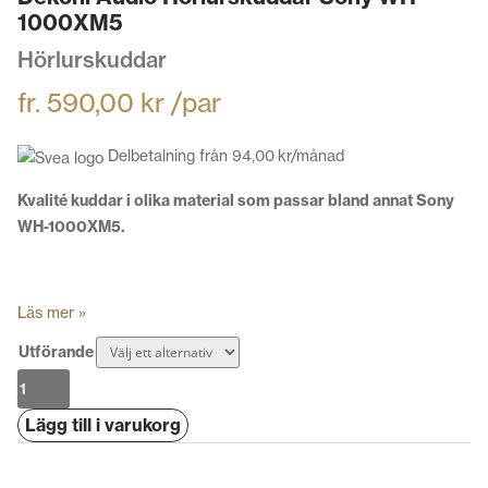
1000XM5
Hörlurskuddar
fr.
590,00
kr
/par
Delbetalning från
94,00
kr
/månad
Kvalité kuddar i olika material som passar bland annat Sony
WH-1000XM5.
Läs mer »
Utförande
Dekoni
Audio
Lägg till i varukorg
Hörlurskuddar
Sony
WH-