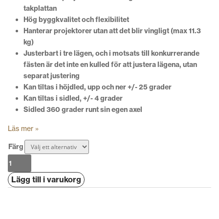
takplattan
Hög byggkvalitet och flexibilitet
Hanterar projektorer utan att det blir vingligt (max 11.3
kg)
Justerbart i tre lägen, och i motsats till konkurrerande
fästen är det inte en kulled för att justera lägena, utan
separat justering
Kan tiltas i höjdled, upp och ner +/- 25 grader
Kan tiltas i sidled, +/- 4 grader
Sidled 360 grader runt sin egen axel
Läs mer »
Färg
Chief
Mount
Lägg till i varukorg
Kit
AD003
mängd