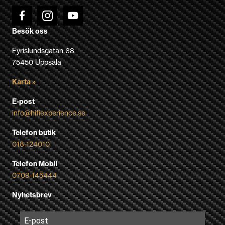
Besök oss
Fyrislundsgatan 68
75450 Uppsala
Karta »
E-post
info@hifiexperience.se
Telefon butik
018-124010
Telefon Mobil
0709-145444
Nyhetsbrev