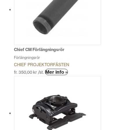
varianter.
De
olika
alternativen
kan
väljas
på
produktsidan
Chief CM Förlängningsrör
Förlängningsrör
CHIEF PROJEKTORFÄSTEN
Den
Mer info »
fr.
350,00
kr
/st.
här
produkten
har
flera
varianter.
De
olika
alternativen