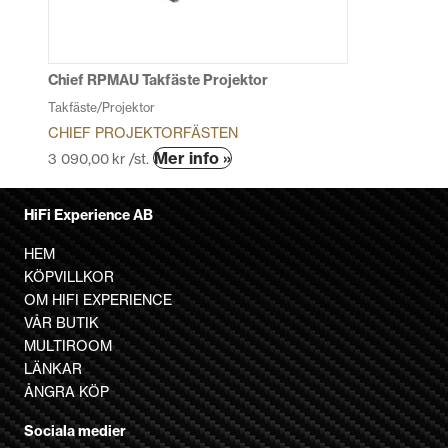
kan
väljas
på
produktsidan
Chief RPMAU Takfäste Projektor
Takfäste/Projektor
CHIEF PROJEKTORFÄSTEN
Den
Mer info »
3 090,00
kr
/st.
här
produkten
HiFi Experience AB
har
flera
HEM
varianter.
KÖPVILLKOR
De
OM HIFI EXPERIENCE
olika
VÅR BUTIK
alternativen
MULTIROOM
kan
LÄNKAR
väljas
ÅNGRA KÖP
på
Sociala medier
produktsidan