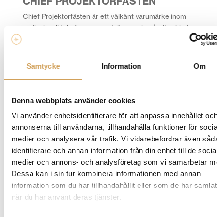
CHIEF PROJEKTORFÄSTEN
Chief Projektorfästen är ett välkänt varumärke inom
audiovisuell teknik som specialiserar sig på att erbjuda
säkra och pålitliga lösningar för projektorinstallationer.
Med sin långa erfarenhet och dedikation till kvalitet
och användarvänlighet har Chief Projektorfästen
Samtycke
Information
Om
etablerat sig som en pålitlig partner för professionella
installationer och hemmabioentusiaster. Chief
Projektorfästen erbjuder ett brett utbud av produkter
Denna webbplats använder cookies
för olika installationsscenarier, inklusive takmontering,
Vi använder enhetsidentifierare för att anpassa innehållet oc
väggmontering och motoriserade fästen. Oavsett om
annonserna till användarna, tillhandahålla funktioner för socia
du behöver installera en projektor i ditt
hemmabiosystem, konferensrum eller offentlig miljö,
medier och analysera vår trafik. Vi vidarebefordrar även såd
har Chief Projektorfästen en lösning som passar dina
identifierare och annan information från din enhet till de socia
behov och krav. Scrolla ned för att ta del av vårt
medier och annons- och analysföretag som vi samarbetar m
sortiment!
Dessa kan i sin tur kombinera informationen med annan
information som du har tillhandahållit eller som de har samlat
när du har använt deras tjänster.