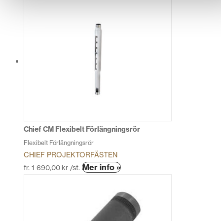
här
produkten
har
flera
varianter.
De
olika
alternativen
kan
väljas
på
produktsidan
Chief CM Flexibelt Förlängningsrör
Flexibelt Förlängningsrör
CHIEF PROJEKTORFÄSTEN
Den
Mer info »
fr.
1 690,00
kr
/st.
här
produkten
har
flera