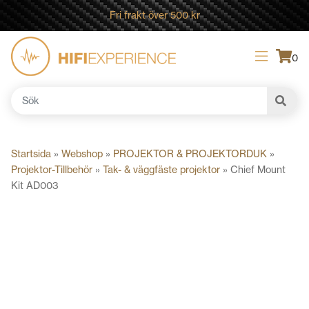
Fri frakt över 500 kr
0
Sök
efter:
Startsida
»
Webshop
»
PROJEKTOR & PROJEKTORDUK
»
Projektor-Tillbehör
»
Tak- & väggfäste projektor
»
Chief Mount
Kit AD003