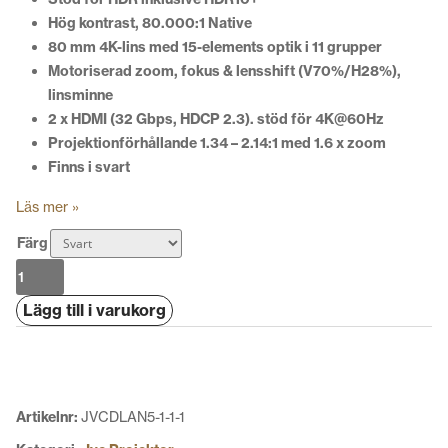
Hög kontrast, 80.000:1 Native
80 mm 4K-lins med 15-elements optik i 11 grupper
Motoriserad zoom, fokus & lensshift (V70%/H28%),
linsminne
2 x HDMI (32 Gbps, HDCP 2.3). stöd för 4K@60Hz
Projektionförhållande 1.34 – 2.14:1 med 1.6 x zoom
Finns i svart
Läs mer »
Färg
JVC
DLA-
Lägg till i varukorg
NZ700
4K
D-
ILA
Laserprojektor
Artikelnr:
JVCDLAN5-1-1-1
mängd