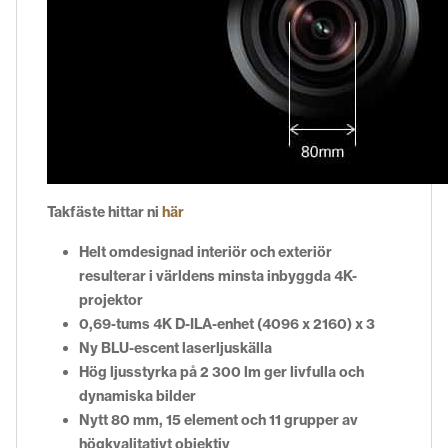
Takfäste hittar ni
här
Helt omdesignad interiör och exteriör
resulterar i världens minsta inbyggda 4K-
projektor
0,69-tums 4K D-ILA-enhet (4096 x 2160) x 3
Ny BLU-escent laserljuskälla
Hög ljusstyrka på 2 300 lm ger livfulla och
dynamiska bilder
Nytt 80 mm, 15 element och 11 grupper av
högkvalitativt objektiv