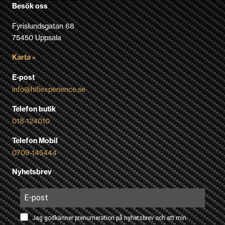
Besök oss
Fyrislundsgatan 68
75450 Uppsala
Karta »
E-post
info@hifiexperience.se
Telefon butik
018-124010
Telefon Mobil
0709-145444
Nyhetsbrev
Jag godkänner prenumeration på nyhetsbrev och att min