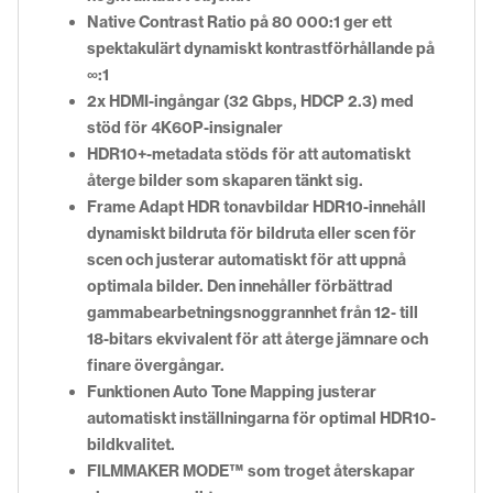
Native Contrast Ratio på 80 000:1 ger ett
spektakulärt dynamiskt kontrastförhållande på
∞:1
2x HDMI-ingångar (32 Gbps, HDCP 2.3) med
stöd för 4K60P-insignaler
HDR10+-metadata stöds för att automatiskt
återge bilder som skaparen tänkt sig.
Frame Adapt HDR tonavbildar HDR10-innehåll
dynamiskt bildruta för bildruta eller scen för
scen och justerar automatiskt för att uppnå
optimala bilder. Den innehåller förbättrad
gammabearbetningsnoggrannhet från 12- till
18-bitars ekvivalent för att återge jämnare och
finare övergångar.
Funktionen Auto Tone Mapping justerar
automatiskt inställningarna för optimal HDR10-
bildkvalitet.
FILMMAKER MODE™ som troget återskapar