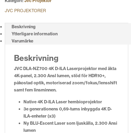
Kategori:
Jvc Projektor
JVC PROJEKTORER
Beskrivning
Ytterligare information
Varumärke
Beskrivning
JVC DLA-NZ700 4K D-ILA Laserprojektor
med äkta
4K-panel, 2.300 Ansl lumen, stöd för HDR10+,
påkostad optik, motoriserad zoom/fokus/lensshift
samt fem linsminnen.
Native 4K D-ILA Laser hembioprojektor
3e generationens 0,69-tums inbyggda 4K D-
ILA-enheter (x3)
Ny BLU-Escent Laser som ljuskälla, 2.300 Ansi
lumen