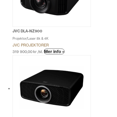
alternativen
kan
väljas
på
produktsidan
JVC DLA-NZ900
Projektor/Laser 8k & 4K
JVC PROJEKTORER
Den
Mer info »
319 900,00
kr
/st.
här
produkten
har
flera
varianter.
De
olika
alternativen
kan
väljas
på