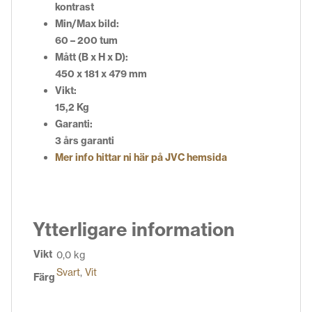
kontrast
Min/Max bild:
60 – 200 tum
Mått (B x H x D):
450 x 181 x 479 mm
Vikt:
15,2 Kg
Garanti:
3 års garanti
Mer info hittar ni här på JVC hemsida
Ytterligare information
Vikt
0,0 kg
Svart
,
Vit
Färg