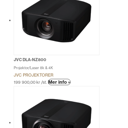
JVC DLA-NZ800
Projektor/Laser 8k & 4K
JVC PROJEKTORER
Den
Mer info »
199 900,00
kr
/st.
här
produkten
har
flera
varianter.
De
olika