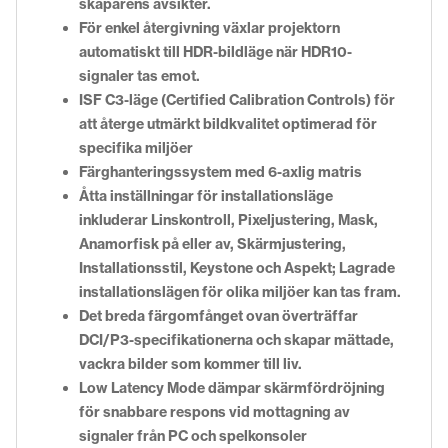
skaparens avsikter.
För enkel återgivning växlar projektorn
automatiskt till HDR-bildläge när HDR10-
signaler tas emot.
ISF C3-läge (Certified Calibration Controls) för
att återge utmärkt bildkvalitet optimerad för
specifika miljöer
Färghanteringssystem med 6-axlig matris
Åtta inställningar för installationsläge
inkluderar Linskontroll, Pixeljustering, Mask,
Anamorfisk på eller av, Skärmjustering,
Installationsstil, Keystone och Aspekt; Lagrade
installationslägen för olika miljöer kan tas fram.
Det breda färgomfånget ovan överträffar
DCI/P3-specifikationerna och skapar mättade,
vackra bilder som kommer till liv.
Low Latency Mode dämpar skärmfördröjning
för snabbare respons vid mottagning av
signaler från PC och spelkonsoler