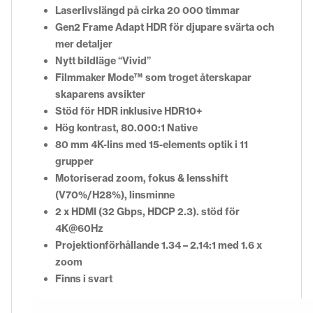
Laserlivslängd på cirka 20 000 timmar
Gen2 Frame Adapt HDR för djupare svärta och
mer detaljer
Nytt bildläge “Vivid”
Filmmaker Mode™ som troget återskapar
skaparens avsikter
Stöd för HDR inklusive HDR10+
Hög kontrast, 80.000:1 Native
80 mm 4K-lins med 15-elements optik i 11
grupper
Motoriserad zoom, fokus & lensshift
(V70%/H28%), linsminne
2 x HDMI (32 Gbps, HDCP 2.3). stöd för
4K@60Hz
Projektionförhållande 1.34 – 2.14:1 med 1.6 x
zoom
Finns i svart