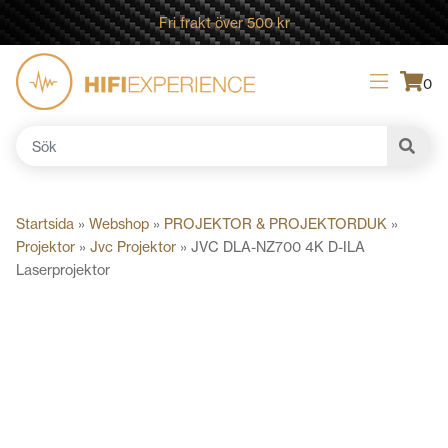
Fri frakt över 500 kr
0
Sök
efter:
Startsida
»
Webshop
»
PROJEKTOR & PROJEKTORDUK
»
Projektor
»
Jvc Projektor
»
JVC DLA-NZ700 4K D-ILA
Laserprojektor