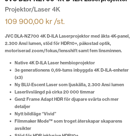
Projektor/Laser 4K
109 900,00
kr
/st.
JVC DLA-NZ700 4K D-ILA Laserprojektor
med äkta 4K-panel,
2.300 Ansl lumen, stöd för HDR10+, påkostad optik,
motoriserad zoom/fokus/lensshift samt fem linsminnen.
Native 4K D-ILA Laser hembioprojektor
3e generationens 0,69-tums inbyggda 4K D-ILA-enheter
(x3)
Ny BLU-Escent Laser som ljuskälla, 2.300 Ansi lumen
Laserlivslängd på cirka 20 000 timmar
Gen2 Frame Adapt HDR för djupare svärta och mer
detaljer
Nytt bildläge “Vivid”
Filmmaker Mode™ som troget återskapar skaparens
avsikter
Stöd för HDR inklusive HDR10+