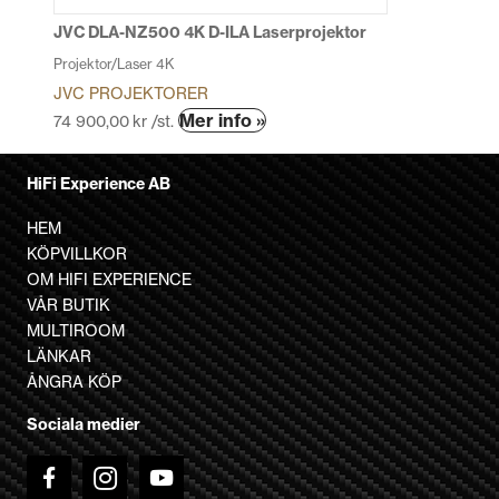
produktsidan
JVC DLA-NZ500 4K D-ILA Laserprojektor
Projektor/Laser 4K
JVC PROJEKTORER
Den
Mer info »
74 900,00
kr
/st.
här
produkten
HiFi Experience AB
har
flera
HEM
varianter.
KÖPVILLKOR
De
OM HIFI EXPERIENCE
olika
VÅR BUTIK
alternativen
MULTIROOM
kan
LÄNKAR
väljas
ÅNGRA KÖP
på
Sociala medier
produktsidan