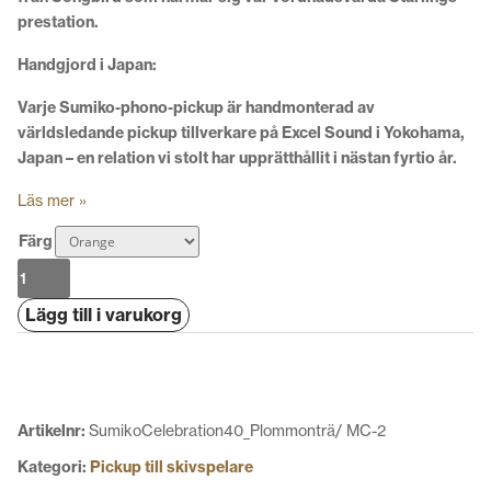
prestation.
Handgjord i Japan:
Varje Sumiko-phono-pickup är handmonterad av
världsledande pickup tillverkare på Excel Sound i Yokohama,
Japan – en relation vi stolt har upprätthållit i nästan fyrtio år.
Läs mer »
Färg
Sumiko
Oriole
Lägg till i varukorg
mängd
Artikelnr:
SumikoCelebration40_Plommonträ/ MC-2
Kategori:
Pickup till skivspelare