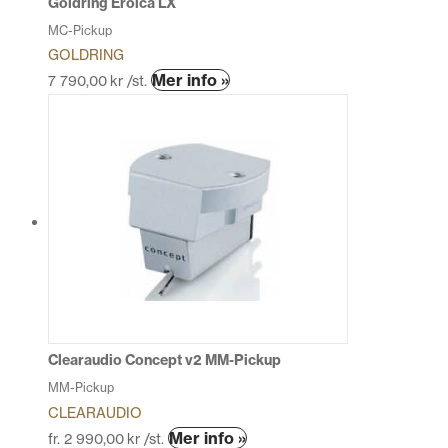
Goldring Eroica LX
MC-Pickup
GOLDRING
Den
Mer info »
7 790,00
kr
/st.
här
produkten
har
flera
varianter.
De
olika
alternativen
kan
väljas
på
produktsidan
Clearaudio Concept v2 MM-Pickup
MM-Pickup
CLEARAUDIO
Den
Mer info »
fr.
2 990,00
kr
/st.