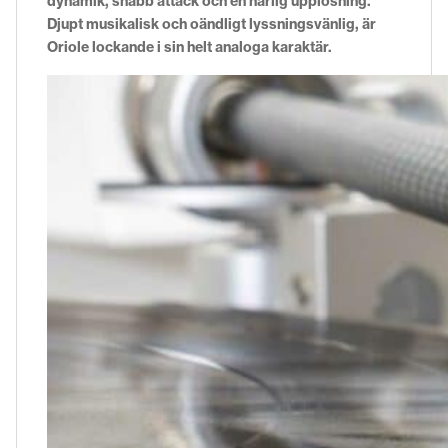
dynamik, snabb attack och en härlig upplösning.
Djupt musikalisk och oändligt lyssningsvänlig, är
Oriole lockande i sin helt analoga karaktär.