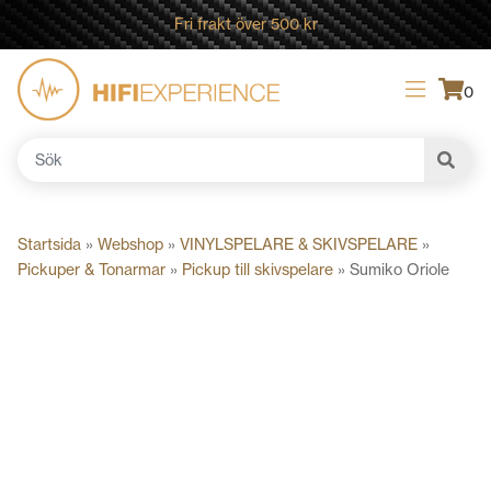
Fri frakt över 500 kr
0
Sök
efter:
Startsida
»
Webshop
»
VINYLSPELARE & SKIVSPELARE
»
Pickuper & Tonarmar
»
Pickup till skivspelare
»
Sumiko Oriole