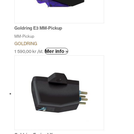
kan
väljas
på
produktsidan
Goldring E3 MM-Pickup
MM-Pickup
GOLDRING
Den
Mer info »
1 590,00
kr
/st.
här
produkten
har
flera
varianter.
De
olika
alternativen
kan
väljas
på
produktsidan