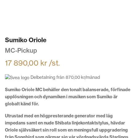
Sumiko Oriole
MC-Pickup
17 890,00
kr
/st.
Delbetalning från
870,00
kr
/månad
Sumiko Oriole MC behåller den tonalt balanserade, förfinade
upplösningen och dynamiken i musiken som Sumiko är
globalt känd för.
Utrustad med en högpresterande generator med låg
impedans samt en nude Shibata linjekontaktstylus, hävdar
Oriole självsäkert sin roll som en meningsfull uppgradering
från Songbird som närmar sig vår vördnadsvärda Starlings