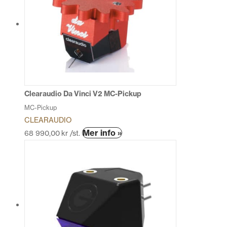
Clearaudio Da Vinci V2 MC-Pickup
MC-Pickup
CLEARAUDIO
Den
Mer info »
68 990,00
kr
/st.
här
produkten
har
flera
varianter.
De
olika
alternativen