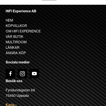
här
produkten
HiFi Experience AB
har
flera
HEM
varianter.
KÖPVILLKOR
De
OM HIFI EXPERIENCE
olika
VÅR BUTIK
alternativen
MULTIROOM
kan
LÄNKAR
väljas
ÅNGRA KÖP
på
Sociala medier
produktsidan
Besök oss
Fyrislundsgatan 68
75450 Uppsala
Karta »