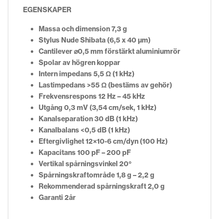
EGENSKAPER
Massa och dimension 7,3 g
Stylus Nude Shibata (6,5 x 40 µm)
Cantilever ⌀0,5 mm förstärkt aluminiumrör
Spolar av högren koppar
Intern impedans 5,5 Ω (1 kHz)
Lastimpedans >55 Ω (bestäms av gehör)
Frekvensrespons 12 Hz – 45 kHz
Utgång 0,3 mV (3,54 cm/sek, 1 kHz)
Kanalseparation 30 dB (1 kHz)
Kanalbalans <0,5 dB (1 kHz)
Eftergivlighet 12×10-6 cm/dyn (100 Hz)
Kapacitans 100 pF – 200 pF
Vertikal spårningsvinkel 20°
Spårningskraftområde 1,8 g – 2,2 g
Rekommenderad spårningskraft 2,0 g
Garanti 2år