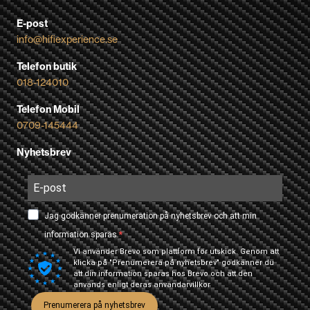
E-post
info@hifiexperience.se
Telefon butik
018-124010
Telefon Mobil
0709-145444
Nyhetsbrev
Jag godkänner prenumeration på nyhetsbrev och att min
information sparas.
Vi använder Brevo som plattform för utskick. Genom att
klicka på "Prenumerera på nyhetsbrev" godkänner du
att din information sparas hos Brevo och att den
används enligt deras
användarvillkor
Prenumerera på nyhetsbrev