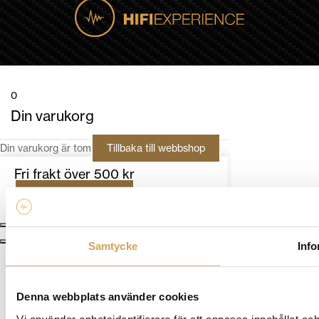
0
Din varukorg
Din varukorg är tom
Tillbaka till webbshop
Fri frakt över 500 kr
Fortsätt handla
Samtycke
Info
Denna webbplats använder cookies
Vi använder enhetsidentifierare för att anpassa innehållet och