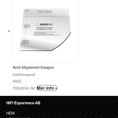
Avid Alignment Gauges
Inställningsmall
AVID
Den
Mer info »
700,00
kr
/st.
här
produkten
HiFi Experience AB
har
flera
HEM
varianter.