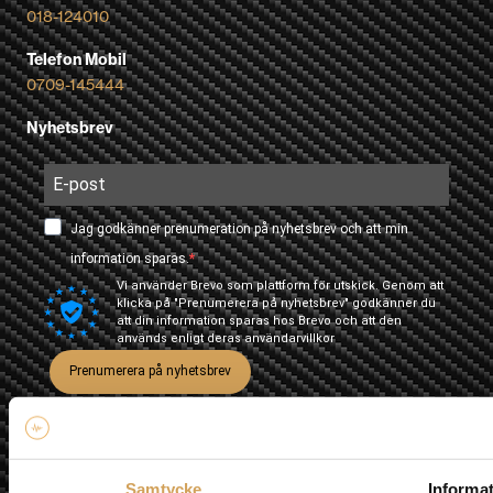
018-124010
Telefon Mobil
0709-145444
Nyhetsbrev
Jag godkänner prenumeration på nyhetsbrev och att min
information sparas.
Vi använder Brevo som plattform för utskick. Genom att
klicka på "Prenumerera på nyhetsbrev" godkänner du
att din information sparas hos Brevo och att den
används enligt deras
användarvillkor
Prenumerera på nyhetsbrev
Samtycke
Informa