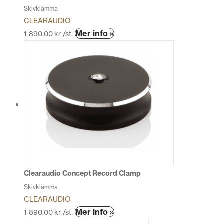
Skivklämma
CLEARAUDIO
Den
Mer info »
1 890,00
kr
/st.
här
produkten
har
flera
varianter.
De
olika
alternativen
kan
väljas
på
produktsidan
Clearaudio Concept Record Clamp
Skivklämma
CLEARAUDIO
Mer info »
1 890,00
kr
/st.