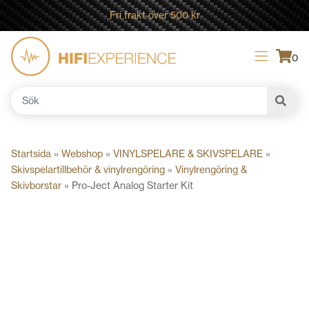
Fri frakt över 500 kr
0
Sök
efter:
Startsida
»
Webshop
»
VINYLSPELARE & SKIVSPELARE
»
Skivspelartillbehör & vinylrengöring
»
Vinylrengöring &
Skivborstar
»
Pro-Ject Analog Starter Kit