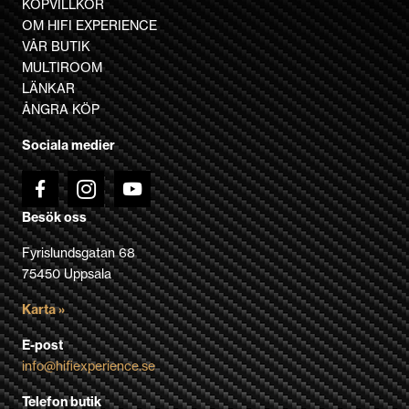
KÖPVILLKOR
De
OM HIFI EXPERIENCE
olika
VÅR BUTIK
alternativen
MULTIROOM
kan
LÄNKAR
väljas
ÅNGRA KÖP
på
Sociala medier
produktsidan
Besök oss
Fyrislundsgatan 68
75450 Uppsala
Karta »
E-post
info@hifiexperience.se
Telefon butik