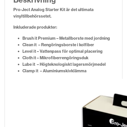
Pro-Ject Analog Starter Kit är det ultimata
vinyltillbehörssetet.
Inkluderade produkter:
Brush it Premium – Metallborste med jordning
Clean it – Rengöringsborste i kolfiber
Level it – Vattenpass för optimal placering
Cloth it – Mikrofiberrengöringsduk
Lube it – Högteknologiskt lagersmörjmedel
Clamp it – Aluminiumskivklämma