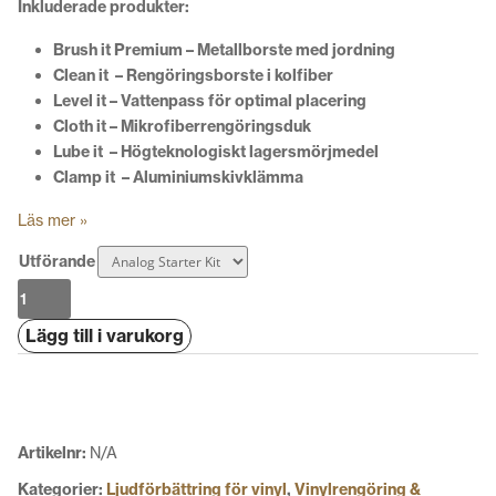
Inkluderade produkter:
Brush it Premium – Metallborste med jordning
Clean it – Rengöringsborste i kolfiber
Level it – Vattenpass för optimal placering
Cloth it – Mikrofiberrengöringsduk
Lube it – Högteknologiskt lagersmörjmedel
Clamp it – Aluminiumskivklämma
Läs mer »
Utförande
Pro-
Ject
Lägg till i varukorg
Analog
Starter
Kit
mängd
Artikelnr:
N/A
Kategorier:
Ljudförbättring för vinyl
,
Vinylrengöring &