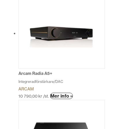
produkten
har
flera
varianter.
De
olika
alternativen
kan
väljas
på
produktsidan
Arcam Radia A5+
Integreradförstärkare/DAC
ARCAM
Den
Mer info »
10 790,00
kr
/st.
här
produkten
har
flera
varianter.