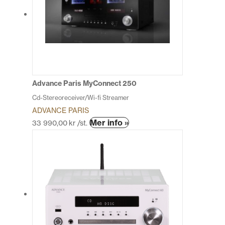
De
olika
alternativen
kan
väljas
på
produktsidan
Advance Paris MyConnect 250
Cd-Stereoreceiver/Wi-fi Streamer
ADVANCE PARIS
Den
Mer info »
33 990,00
kr
/st.
här
produkten
har
flera
varianter.
De
olika
alternativen