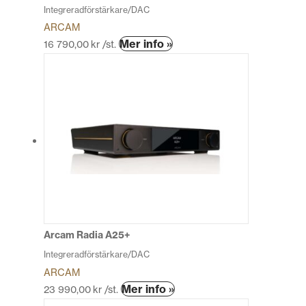
Integreradförstärkare/DAC
ARCAM
Den
Mer info »
16 790,00
kr
/st.
här
produkten
har
flera
varianter.
De
olika
alternativen
kan
väljas
på
produktsidan
Arcam Radia A25+
Integreradförstärkare/DAC
ARCAM
Den
Mer info »
23 990,00
kr
/st.
här