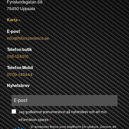
Fyrislundsgatan 68
75450 Uppsala
Karta »
E-post
info@hifiexperience.se
Telefon butik
018-124010
Telefon Mobil
0709-145444
Nyhetsbrev
Jag godkänner prenumeration på nyhetsbrev och att min
information sparas.
Vi använder Brevo som plattform för utskick. Genom att