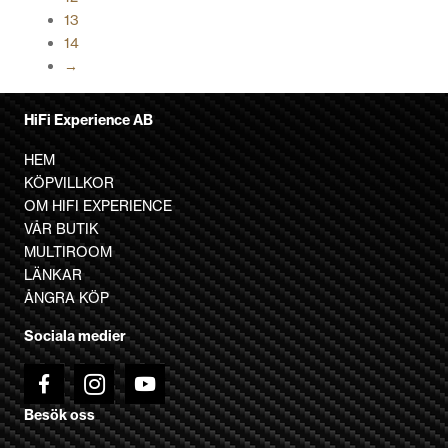
13
väljas
14
på
→
produktsidan
HiFi Experience AB
HEM
KÖPVILLKOR
OM HIFI EXPERIENCE
VÅR BUTIK
MULTIROOM
LÄNKAR
ÅNGRA KÖP
Sociala medier
Besök oss