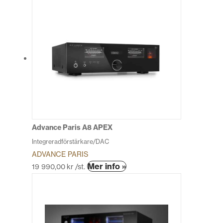
Advance Paris A8 APEX
Integreradförstärkare/DAC
ADVANCE PARIS
Den
Mer info »
19 990,00
kr
/st.
här
produkten
har
flera
varianter.