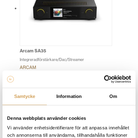
De
olika
alternativen
kan
väljas
på
produktsidan
Arcam SA35
Integreradförstärkare/Dac/Streamer
ARCAM
Den
Mer info »
41 490,00
kr
/st.
här
produkten
har
Samtycke
Information
Om
flera
varianter.
De
Denna webbplats använder cookies
olika
Vi använder enhetsidentifierare för att anpassa innehållet
alternativen
och annonserna till användarna, tillhandahålla funktioner
kan