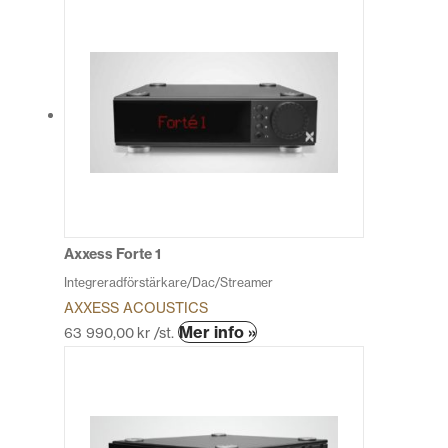
produkten
har
flera
varianter.
De
olika
alternativen
kan
väljas
på
produktsidan
Axxess Forte 1
Integreradförstärkare/Dac/Streamer
AXXESS ACOUSTICS
Den
Mer info »
63 990,00
kr
/st.
här
produkten
har
flera
varianter.