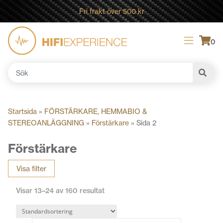
Fri frakt över 500 kr
0
Sök
efter:
Startsida
»
FÖRSTÄRKARE, HEMMABIO &
STEREOANLÄGGNING
»
Förstärkare
»
Sida 2
Förstärkare
Visa filter
Visar 13–24 av 160 resultat