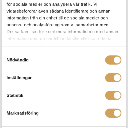
för sociala medier och analysera vår trafik. Vi
väljas
vidarebefordrar även sådana identifierare och annan
på
information från din enhet till de sociala medier och
produktsidan
Arcam SA45
annons- och analysföretag som vi samarbetar med.
Integreradförstärkare/Dac/Streamer
Dessa kan i sin tur kombinera informationen med annan
ARCAM
information som du har tillhandahållit eller som de har
Den
Mer info »
58 900,00
kr
/st.
samlat in när du har använt deras tjänster.
här
Samtyckesval
produkten
Nödvändig
har
flera
varianter.
Inställningar
De
olika
Statistik
alternativen
kan
väljas
Marknadsföring
på
produktsidan
Arylic LA150