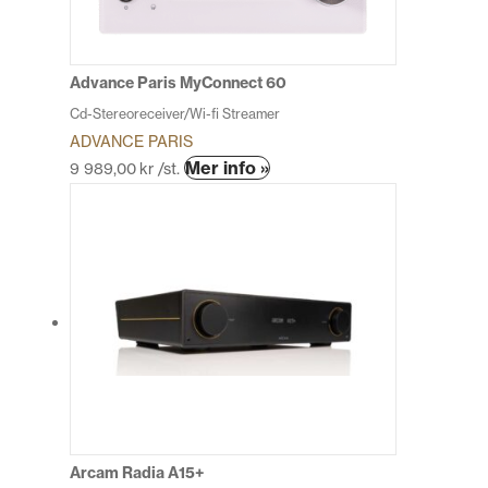
kan
väljas
på
produktsidan
Advance Paris MyConnect 60
Cd-Stereoreceiver/Wi-fi Streamer
ADVANCE PARIS
Den
Mer info »
9 989,00
kr
/st.
här
produkten
har
flera
varianter.
De
olika
alternativen
kan
väljas
på
produktsidan
Arcam Radia A15+