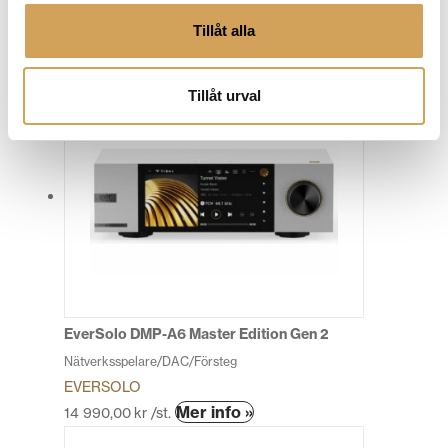
Nätverksspelare/DAC/Försteg
EVERSOLO
Tillåt alla
Den
Mer info »
9 990,00
kr
/st.
här
Tillåt urval
produkten
har
flera
varianter.
De
olika
alternativen
kan
väljas
på
produktsidan
EverSolo DMP-A6 Master Edition Gen 2
Nätverksspelare/DAC/Försteg
EVERSOLO
Den
Mer info »
14 990,00
kr
/st.
här