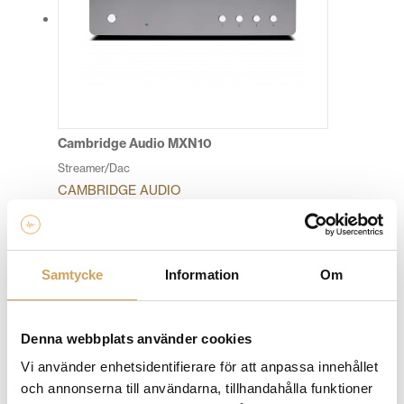
De
olika
alternativen
kan
väljas
på
produktsidan
Cambridge Audio MXN10
Streamer/Dac
CAMBRIDGE AUDIO
Den
Mer info »
5 990,00
kr
/st.
här
produkten
har
Samtycke
Information
Om
flera
varianter.
De
Denna webbplats använder cookies
olika
Vi använder enhetsidentifierare för att anpassa innehållet
alternativen
och annonserna till användarna, tillhandahålla funktioner
kan