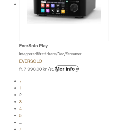
De
olika
alternativen
kan
väljas
på
produktsidan
EverSolo Play
Integreradförstärkare/Dac/Streamer
EVERSOLO
Den
Mer info »
fr.
7 990,00
kr
/st.
här
←
produkten
1
har
2
flera
3
varianter.
4
De
5
olika
…
alternativen
7
kan