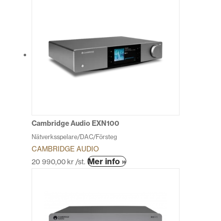
produkten
har
flera
varianter.
De
olika
alternativen
kan
väljas
på
produktsidan
Cambridge Audio EXN100
Nätverksspelare/DAC/Försteg
CAMBRIDGE AUDIO
Den
Mer info »
20 990,00
kr
/st.
här
produkten
har
flera
varianter.