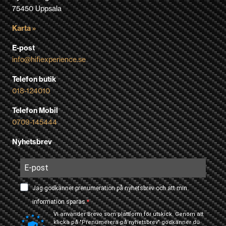
75450 Uppsala
Karta »
E-post
info@hifiexperience.se
Telefon butik
018-124010
Telefon Mobil
0709-145444
Nyhetsbrev
Jag godkänner prenumeration på nyhetsbrev och att min
information sparas.
Vi använder Brevo som plattform för utskick. Genom att
klicka på "Prenumerera på nyhetsbrev" godkänner du