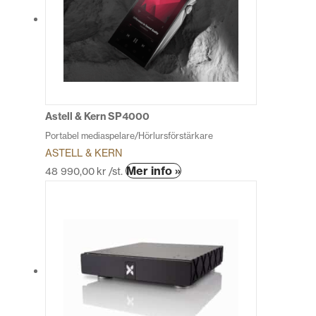
De
olika
alternativen
kan
väljas
på
produktsidan
Astell & Kern SP4000
Portabel mediaspelare/Hörlursförstärkare
ASTELL & KERN
Den
Mer info »
48 990,00
kr
/st.
här
produkten
har
flera
varianter.
De
olika
alternativen
kan