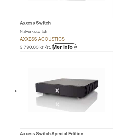
väljas
på
produktsidan
Axxess Switch
Nätverksswitch
AXXESS ACOUSTICS
Den
Mer info »
9 790,00
kr
/st.
här
produkten
har
flera
varianter.
De
olika
alternativen
kan
väljas
på
produktsidan
Axxess Switch Special Edition