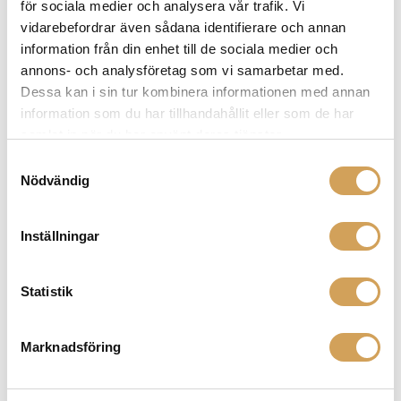
för sociala medier och analysera vår trafik. Vi
väljas
vidarebefordrar även sådana identifierare och annan
på
information från din enhet till de sociala medier och
produktsidan
EverSolo DMP-A10
annons- och analysföretag som vi samarbetar med.
Nätverksspelare/DAC/Försteg
Dessa kan i sin tur kombinera informationen med annan
EVERSOLO
information som du har tillhandahållit eller som de har
Den
Mer info »
43 990,00
kr
/st.
samlat in när du har använt deras tjänster.
här
Samtyckesval
produkten
Nödvändig
har
flera
varianter.
Inställningar
De
olika
Statistik
alternativen
kan
väljas
Marknadsföring
på
produktsidan
EverSolo DMP-A6 Gen 2