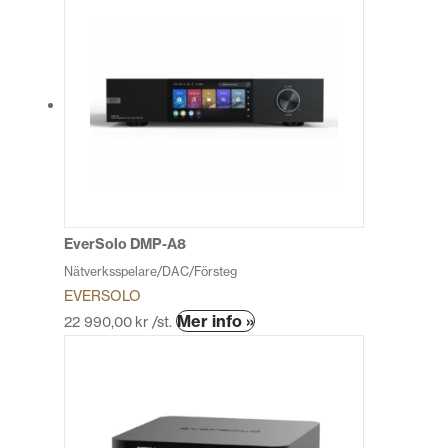
produkten
har
flera
varianter.
De
olika
alternativen
kan
väljas
på
produktsidan
EverSolo DMP-A8
Nätverksspelare/DAC/Försteg
EVERSOLO
Den
Mer info »
22 990,00
kr
/st.
här
produkten
har
flera
varianter.