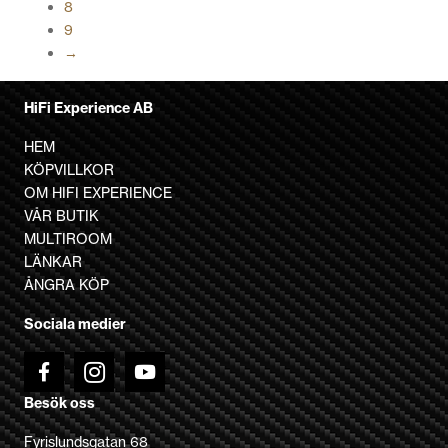
8
väljas
9
på
→
produktsidan
HiFi Experience AB
HEM
KÖPVILLKOR
OM HIFI EXPERIENCE
VÅR BUTIK
MULTIROOM
LÄNKAR
ÅNGRA KÖP
Sociala medier
Besök oss
Fyrislundsgatan 68