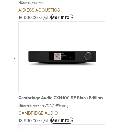
Nätverksswitch
AXXESS ACOUSTICS
Den
Mer info »
16 990,00
kr
/st.
här
produkten
har
flera
varianter.
De
olika
alternativen
kan
väljas
på
produktsidan
Cambridge Audio CXN100 SE Black Edition
Nätverksspelare/DAC/Försteg
CAMBRIDGE AUDIO
Den
Mer info »
13 990,00
kr
/st.
här