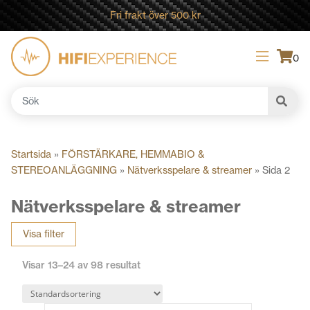
Fri frakt över 500 kr
0
Sök
efter:
Startsida
»
FÖRSTÄRKARE, HEMMABIO &
STEREOANLÄGGNING
»
Nätverksspelare & streamer
»
Sida 2
Nätverksspelare & streamer
Visa filter
Visar 13–24 av 98 resultat