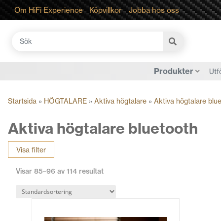
Om HiFi Experience
Köpvillkor
Jobba hos oss
Sök
efter:
Produkter
Utf
Startsida
»
HÖGTALARE
»
Aktiva högtalare
»
Aktiva högtalare blu
Aktiva högtalare bluetooth
Visa filter
Visar 85–96 av 114 resultat