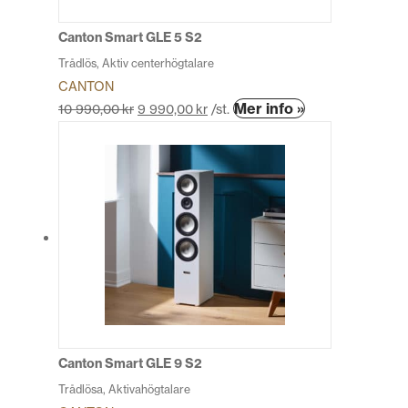
på
produktsidan
Canton Smart GLE 5 S2
Trådlös, Aktiv centerhögtalare
CANTON
Den
Mer info »
10 990,00
kr
9 990,00
kr
/st.
här
produkten
har
flera
varianter.
De
olika
alternativen
kan
väljas
på
produktsidan
Canton Smart GLE 9 S2
Trådlösa, Aktivahögtalare