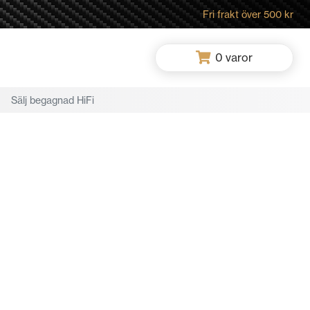
Fri frakt över 500 kr
0
varor
Sälj begagnad HiFi