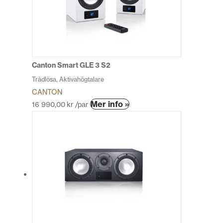
olika
alternativen
kan
väljas
på
produktsidan
Canton Smart GLE 3 S2
Trådlösa, Aktivahögtalare
CANTON
Den
Mer info »
16 990,00
kr
/par
här
produkten
har
flera
varianter.
De
olika
alternativen
kan
väljas