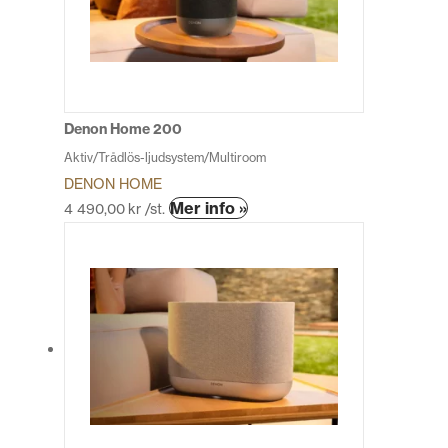
olika
alternativen
kan
väljas
på
produktsidan
Denon Home 200
Aktiv/Trådlös-ljudsystem/Multiroom
DENON HOME
Den
Mer info »
4 490,00
kr
/st.
här
produkten
har
flera
varianter.
De
olika
alternativen
kan
väljas