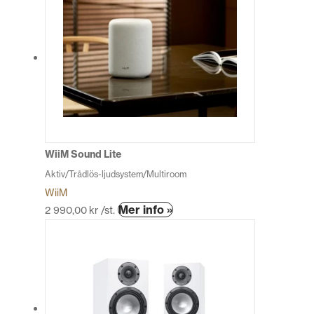
WiiM Sound Lite
Aktiv/Trådlös-ljudsystem/Multiroom
WiiM
Den
Mer info »
2 990,00
kr
/st.
här
produkten
har
flera
varianter.
De