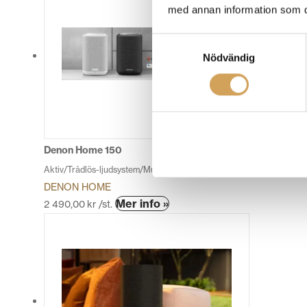
har
med annan information som du 
flera
varianter.
Samtyckesval
De
Nödvändig
olika
alternativen
kan
väljas
på
produktsidan
Denon Home 150
Aktiv/Trådlös-ljudsystem/Multiroom
DENON HOME
Den
Mer info »
2 490,00
kr
/st.
här
produkten
har
flera
varianter.
De