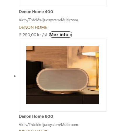
på
produktsidan
Denon Home 400
Aktiv/Trådlös-ljudsystem/Multiroom
DENON HOME
Den
Mer info »
6 290,00
kr
/st.
här
produkten
har
flera
varianter.
De
olika
alternativen
kan
väljas
på
produktsidan
Denon Home 600
Aktiv/Trådlös-ljudsystem/Multiroom