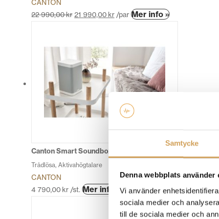
CANTON
Den
Mer info »
22 990,00
kr
21 990,00
kr
/par
här
produkten
har
flera
varianter.
De
olika
alternativen
kan
väljas
på
Samtycke
produktsidan
Canton Smart Soundbox 3 Generation 2 Aktiva högtalare
Trådlösa, Aktivahögtalare
Denna webbplats använder 
CANTON
Den
Mer info »
4 790,00
kr
/st.
Vi använder enhetsidentifierar
här
sociala medier och analysera 
produkten
till de sociala medier och a