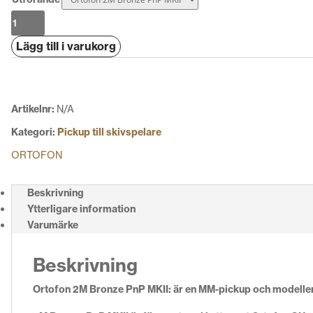
Ortofon
2M
Lägg till i varukorg
Bronze
PnP
MKII
mängd
Artikelnr:
N/A
Kategori:
Pickup till skivspelare
ORTOFON
Beskrivning
Ytterligare information
Varumärke
Beskrivning
Ortofon 2M Bronze PnP MKII:
är en MM-pickup och modellen 