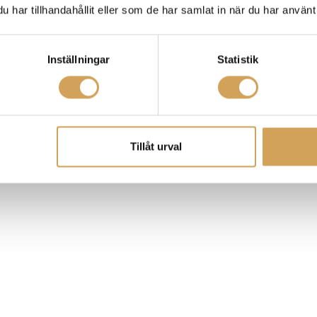
har tillhandahållit eller som de har samlat in när du har använt 
na egna villkor. Det är som att ta ett steg in i själva musiken.
bra med detaljer med en liten touch av värme.
Inställningar
Statistik
Tillåt urval