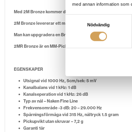
med annan information som du 
Med 2M Bronze kommer du att höra musiken komma till liv på si
Samtyckesval
2M Bronze levererar ett mycket öppet, dynamiskt ljud samt 
Nödvändig
Man kan uppgradera en Bronze till Black.
2MR Bronze är en MM-Pickup.
EGENSKAPER
Utsignal vid 1000 Hz, 5cm/sek: 5 mV
Kanalbalans vid 1 kHz: 1 dB
Kanalseperation vid 1 kHz: 26 dB
Typ av nål – Naken Fine Line
Frekvensområde -3 dB: 20 – 29.000 Hz
Spårningsförmåga vid 315 Hz, nåltryck 1.5 gram
Pickupvikt utan skruvar – 7,2 g
Garanti 1år