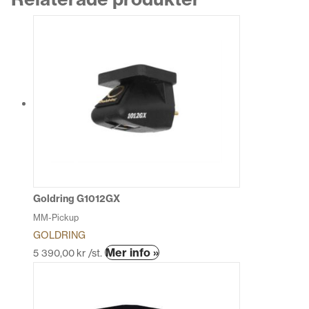
Goldring G1012GX
MM-Pickup
GOLDRING
Den
Mer info »
5 390,00
kr
/st.
här
produkten
har