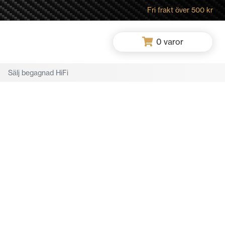
Fri frakt över 500 kr
0
varor
Sälj begagnad HiFi