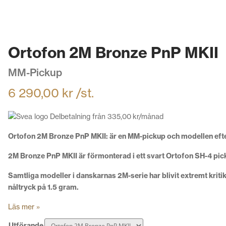
Ortofon 2M Bronze PnP MKII
MM-Pickup
6 290,00
kr
/st.
Delbetalning från
335,00
kr
/månad
Ortofon 2M Bronze PnP MKII:
är en MM-pickup och modellen efter
2M Bronze PnP MKII är förmonterad i ett svart Ortofon SH-4 pic
Samtliga modeller i danskarnas 2M-serie har blivit extremt krit
nåltryck på 1.5 gram.
Läs mer »
Utförande