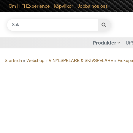
Om HiFi Experience
Köpvillkor
Jobba hos oss
Sök
efter:
Produkter
Utf
Startsida
»
Webshop
»
VINYLSPELARE & SKIVSPELARE
»
Pickupe