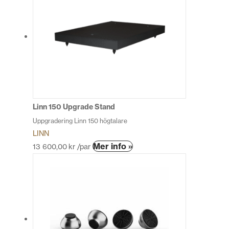
Linn 150 Upgrade Stand
Uppgradering Linn 150 högtalare
LINN
Den
Mer info »
13 600,00
kr
/par
här
produkten
har
flera
varianter.
De
olika