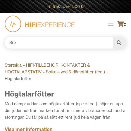
Fri frakt över 500 kr
0
Sök
efter:
Startsida
»
HIFI-TILLBEHÖR, KONTAKTER &
HÖGTALARSTATIV
»
Spikeskydd & dämpfötter (feet)
»
Högtalarfötter
Högtalarfötter
Med dämpkuddar, som högtalarfötter (spike feet), höjer du upp
din ljudenhet från marken för att minimera vibrationer och andra
störningar. Du får på så sätt ett rent ljud hela vägen från
musikkällan till högtalarna. Utforska vårt utbud nedan och
Visa mer information
kontakta oss
om du har funderingar kring högtalarfötter, akustik