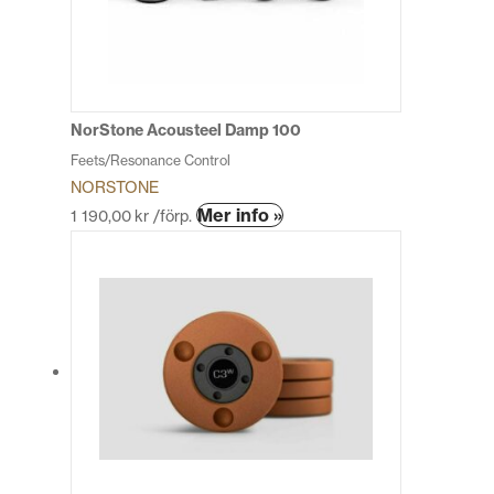
alternativen
kan
väljas
på
produktsidan
NorStone Acousteel Damp 100
Feets/Resonance Control
NORSTONE
Den
Mer info »
1 190,00
kr
/förp.
här
produkten
har
flera
varianter.
De
olika
alternativen
kan
väljas
på