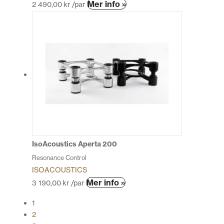
Den
Mer info »
2 490,00
kr
/par
här
produkten
har
flera
varianter.
De
olika
alternativen
kan
väljas
på
produktsidan
IsoAcoustics Aperta 200
Resonance Control
ISOACOUSTICS
Den
Mer info »
3 190,00
kr
/par
här
1
produkten
2
har