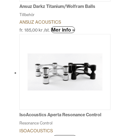
produktsidan
Ansuz Darkz Titanium/Wolfram Balls
Tillbehör
ANSUZ ACOUSTICS
Den
Mer info »
fr.
185,00
kr
/st.
här
produkten
har
flera
varianter.
De
olika
alternativen
kan
väljas
på
produktsidan
IsoAcoustics Aperta Resonance Control
Resonance Control
ISOACOUSTICS