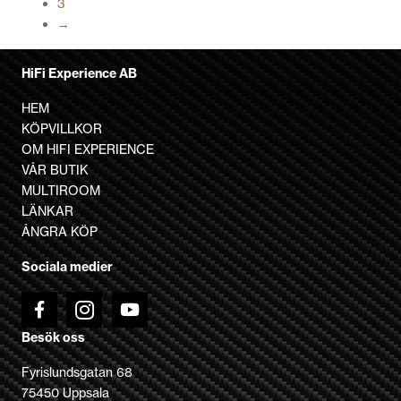
3
flera
→
varianter.
De
olika
HiFi Experience AB
alternativen
HEM
kan
KÖPVILLKOR
väljas
OM HIFI EXPERIENCE
på
VÅR BUTIK
produktsidan
MULTIROOM
LÄNKAR
ÅNGRA KÖP
Sociala medier
Besök oss
Fyrislundsgatan 68
75450 Uppsala