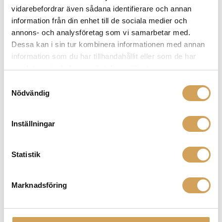
flera
vidarebefordrar även sådana identifierare och annan
varianter.
information från din enhet till de sociala medier och
De
annons- och analysföretag som vi samarbetar med.
olika
Dessa kan i sin tur kombinera informationen med annan
alternativen
information som du har tillhandahållit eller som de har
kan
samlat in när du har använt deras tjänster.
väljas
Samtyckesval
på
Nödvändig
produktsidan
Ansuz Darkz T3W
Feets/Spikeskydd/Resonance Control
Inställningar
ANSUZ ACOUSTICS
Den
Mer info »
fr.
13 490,00
kr
/st.
här
Statistik
produkten
har
flera
Marknadsföring
varianter.
De
olika