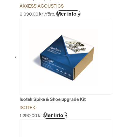
AXXESS ACOUSTICS
Den
Mer info »
6 990,00
kr
/förp.
här
produkten
har
flera
varianter.
De
olika
alternativen
kan
väljas
på
produktsidan
Isotek Spike & Shoe upgrade Kit
ISOTEK
Mer info »
1 290,00
kr