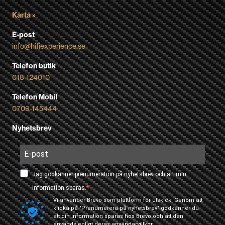
Karta »
E-post
info@hifiexperience.se
Telefon butik
018-124010
Telefon Mobil
0709-145444
Nyhetsbrev
Jag godkänner prenumeration på nyhetsbrev och att min
information sparas.
Vi använder Brevo som plattform för utskick. Genom att
klicka på "Prenumerera på nyhetsbrev" godkänner du
att din information sparas hos Brevo och att den
används enligt deras
användarvillkor