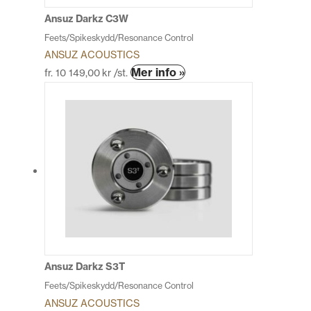
produktsidan
Ansuz Darkz C3W
Feets/Spikeskydd/Resonance Control
ANSUZ ACOUSTICS
Den
Mer info »
fr.
10 149,00
kr
/st.
här
produkten
har
flera
varianter.
De
olika
alternativen
kan
väljas
på
produktsidan
Ansuz Darkz S3T
Feets/Spikeskydd/Resonance Control
ANSUZ ACOUSTICS