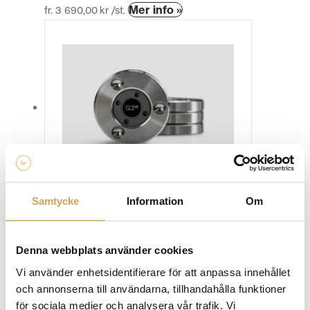
Den
Mer info »
fr.
3 690,00
kr
/st.
här
produkten
har
flera
varianter.
De
olika
alternativen
kan
väljas
på
produktsidan
Samtycke
Information
Om
Ansuz Darkz S3W
Feets/Spikeskydd/Resonance Control
ANSUZ ACOUSTICS
Denna webbplats använder cookies
Den
Mer info »
fr.
7 349,00
kr
/st.
här
Vi använder enhetsidentifierare för att anpassa innehållet
produkten
och annonserna till användarna, tillhandahålla funktioner
har
för sociala medier och analysera vår trafik. Vi