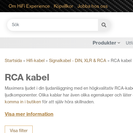
Om HiFi Experience
Köpvillkor
Jobba hos oss
Sök
efter:
Produkter
Utf
Startsida
»
Hifi-kabel
»
Signalkabel - DIN, XLR & RCA
»
RCA kabel
RCA kabel
Maximera ljudet i din ljudanläggning med en högkvalitativ RCA-kabel.
ljudkomponenter. Olika kablar har även olika egenskaper och låter där
komma in i butiken
för att själv höra skillnaden.
Visa mer information
Utforska vårt breda sortiment av RCA-kablar med hifi-kvalitet nedan
Visa filter