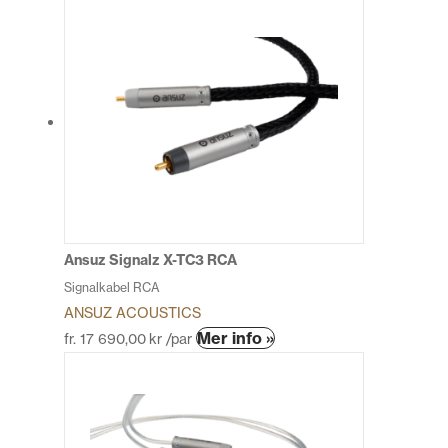
här
produkten
har
flera
varianter.
De
olika
alternativen
kan
väljas
på
produktsidan
Ansuz Signalz X-TC3 RCA
Signalkabel RCA
ANSUZ ACOUSTICS
Den
Mer info »
fr.
17 690,00
kr
/par
här
produkten
har
flera