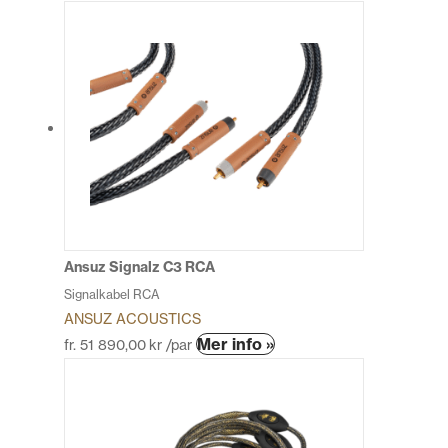
här
produkten
har
flera
varianter.
De
olika
alternativen
kan
väljas
på
produktsidan
Ansuz Signalz C3 RCA
Signalkabel RCA
ANSUZ ACOUSTICS
Den
Mer info »
fr.
51 890,00
kr
/par
här
produkten
har
flera