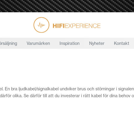
örsäljning
Varumärken
Inspiration
Nyheter
Kontakt
 En bra ljudkabel/signalkabel undviker brus och störningar i signalen o
för olika. Se därför till att du investerar i rätt kabel för dina behov 
 och få gratis frakt när du handlar online för mer än 500 kr.