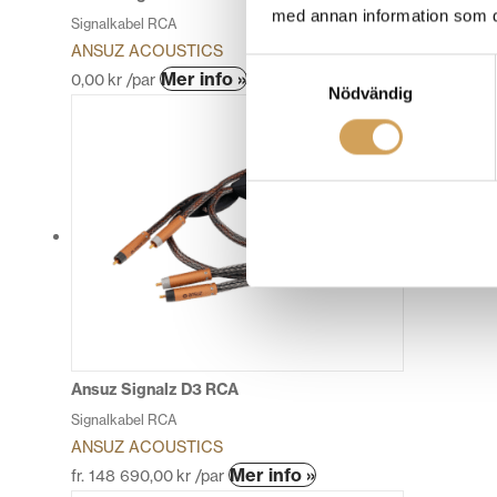
med annan information som du 
Signalkabel RCA
ANSUZ ACOUSTICS
Samtyckesval
Den
Mer info »
0,00
kr
/par
Nödvändig
här
produkten
har
flera
varianter.
De
olika
alternativen
kan
väljas
på
produktsidan
Ansuz Signalz D3 RCA
Signalkabel RCA
ANSUZ ACOUSTICS
Den
Mer info »
fr.
148 690,00
kr
/par