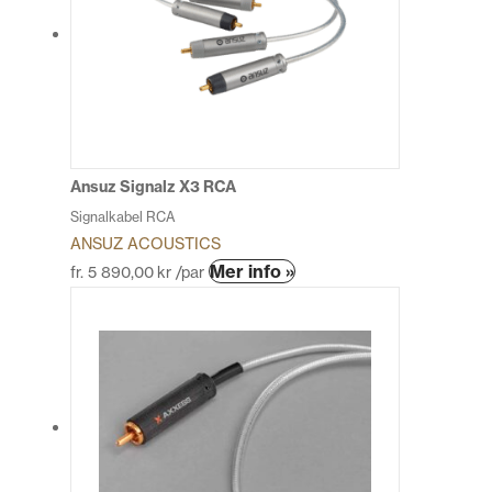
varianter.
De
olika
alternativen
kan
väljas
på
produktsidan
Ansuz Signalz X3 RCA
Signalkabel RCA
ANSUZ ACOUSTICS
Den
Mer info »
fr.
5 890,00
kr
/par
här
produkten
har
flera
varianter.
De
olika
alternativen