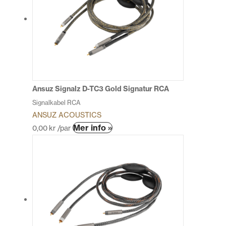
varianter.
De
olika
alternativen
kan
väljas
på
produktsidan
Ansuz Signalz D-TC3 Gold Signatur RCA
Signalkabel RCA
ANSUZ ACOUSTICS
Den
Mer info »
0,00
kr
/par
här
produkten
har
flera
varianter.
De
olika
alternativen