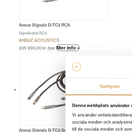
kan
väljas
på
produktsidan
Ansuz Signalz D-TC3 RCA
Signalkabel RCA
ANSUZ ACOUSTICS
Den
Mer info »
235 990,00
kr
/par
här
produkten
har
flera
varianter.
Samtycke
De
olika
alternativen
Denna webbplats använder 
kan
väljas
Vi använder enhetsidentifierar
på
sociala medier och analysera 
produktsidan
till de sociala medier och a
Ansuz Signalz D-TC3 Supreme RCA