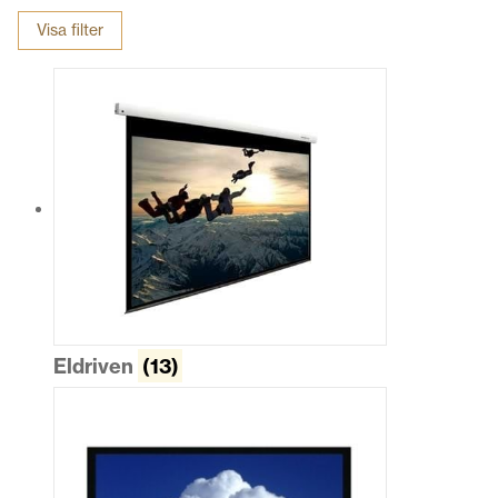
bestämmer dig, och beställer du online får du alltid gratis frakt
Visa filter
om din order överstiger 500 kr. Välj vilken typ av filmduk du vill
ha nedan och utforska utbudet.
Eldriven
(13)