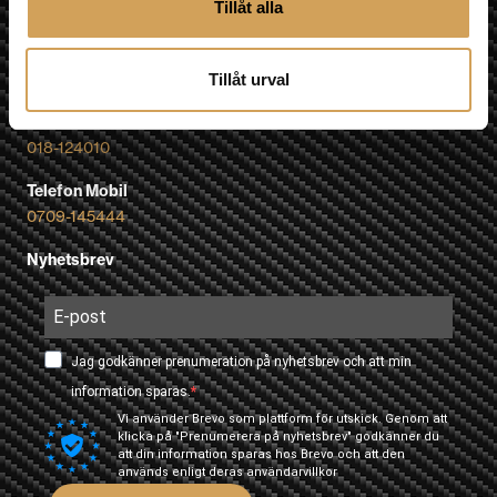
Tillåt alla
Karta »
E-post
info@hifiexperience.se
Tillåt urval
Telefon butik
018-124010
Telefon Mobil
0709-145444
Nyhetsbrev
Jag godkänner prenumeration på nyhetsbrev och att min
information sparas.
Vi använder Brevo som plattform för utskick. Genom att
klicka på "Prenumerera på nyhetsbrev" godkänner du
att din information sparas hos Brevo och att den
används enligt deras
användarvillkor