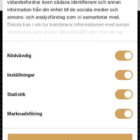
Manuell Projektorduk
(4)
vidarebefordrar även sådana identifierare och annan
information från din enhet till de sociala medier och
annons- och analysföretag som vi samarbetar med.
HiFi Experience AB
Dessa kan i sin tur kombinera informationen med annan
HEM
information som du har tillhandahållit eller som de har
KÖPVILLKOR
samlat in när du har använt deras tjänster.
OM HIFI EXPERIENCE
Samtyckesval
VÅR BUTIK
Nödvändig
MULTIROOM
LÄNKAR
ÅNGRA KÖP
Inställningar
Sociala medier
Statistik
Besök oss
Marknadsföring
Fyrislundsgatan 68
75450 Uppsala