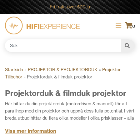
Fri frakt över 500 kr
0
Sök
efter:
Startsida
»
PROJEKTOR & PROJEKTORDUK
»
Projektor-
Tillbehör
»
Projektorduk & filmduk projektor
Projektorduk & filmduk projektor
Här hittar du din projektorduk (motordriven & manuell) för att
para ihop med din projektor och uppnå dess fulla potential. I vårt
breda utbud hittar du flera olika modeller i olika prisklasser – alla
kvalitetstestade av oss på HiFi Experience.
Visa mer information
I vår butik kan du testa några av våra projektordukar innan du