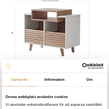
här
produkten
har
flera
varianter.
De
olika
alternativen
kan
väljas
på
produktsidan
NorStone Oslo 800
Stereorack
NORSTONE
Samtycke
Information
Om
Den
Mer info »
4 490,00
kr
/st.
här
produkten
Denna webbplats använder cookies
har
Vi använder enhetsidentifierare för att anpassa innehållet
flera