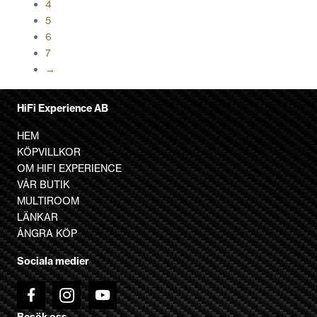
4
varianter.
5
De
6
olika
7
alternativen
→
kan
väljas
på
HiFi Experience AB
produktsidan
HEM
KÖPVILLKOR
OM HIFI EXPERIENCE
VÅR BUTIK
MULTIROOM
LÄNKAR
ÅNGRA KÖP
Sociala medier
Besök oss