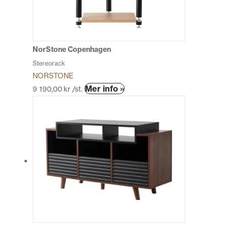
kan
väljas
på
produktsidan
NorStone Copenhagen
Stereorack
NORSTONE
Den
Mer info »
9 190,00
kr
/st.
här
produkten
har
flera
varianter.
De
olika
alternativen
kan
väljas
på
produktsidan