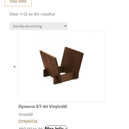
Visa filter
Se hela utbudet nedan och kom ihåg att du får gratis frakt när
Visar 1–12 av 80 resultat
du handlar för mer än 500 kr!
Dynavox ST-40 Vinylställ
Vinylställ
DYNAVOX
Den
Mer info »
450,00
kr
/st.