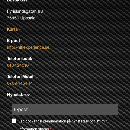
Fyrislundsgatan 68
75450 Uppsala
Karta »
E-post
info@hifiexperience.se
Telefon butik
018-124010
Telefon Mobil
0709-145444
Nyhetsbrev
Jag godkänner prenumeration på nyhetsbrev och att min
information sparas.