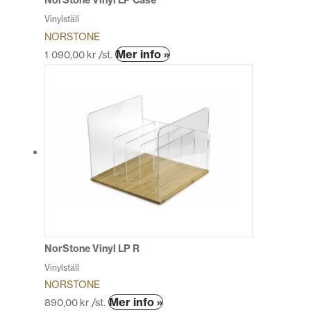
NorStone Vinyl LP Case
Vinylställ
NORSTONE
Den
Mer info »
1 090,00
kr
/st.
här
produkten
har
flera
varianter.
De
olika
alternativen
kan
väljas
på
produktsidan
NorStone Vinyl LP R
Vinylställ
NORSTONE
Den
Mer info »
890,00
kr
/st.