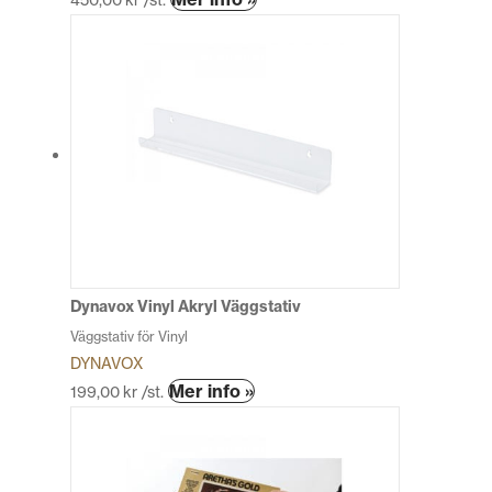
här
produkten
har
flera
varianter.
De
olika
alternativen
kan
väljas
på
produktsidan
Dynavox Vinyl Akryl Väggstativ
Väggstativ för Vinyl
DYNAVOX
Den
Mer info »
199,00
kr
/st.
här
produkten
har
flera