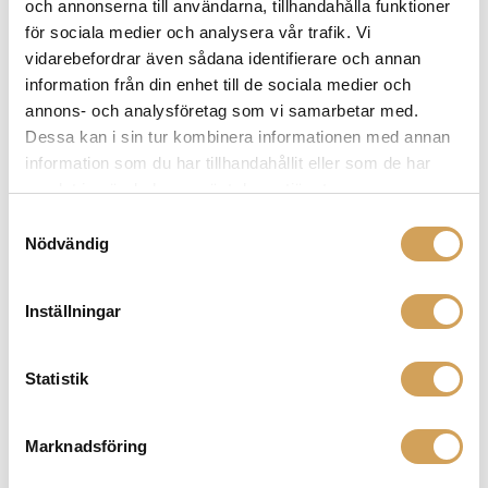
och annonserna till användarna, tillhandahålla funktioner
varianter.
för sociala medier och analysera vår trafik. Vi
De
vidarebefordrar även sådana identifierare och annan
olika
information från din enhet till de sociala medier och
alternativen
annons- och analysföretag som vi samarbetar med.
kan
Dessa kan i sin tur kombinera informationen med annan
väljas
information som du har tillhandahållit eller som de har
på
samlat in när du har använt deras tjänster.
produktsidan
NorStone Stockholm 1100
Samtyckesval
Stereorack
Nödvändig
NORSTONE
Den
Mer info »
3 190,00
kr
/st.
här
Inställningar
produkten
har
Statistik
flera
varianter.
De
Marknadsföring
olika
alternativen