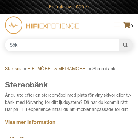
Fri frakt över 500 kr
0
Sök
efter:
Startsida
»
HIFI-MÖBEL & MEDIAMÖBEL
»
Stereobänk
Stereobänk
Är du ute efter en stereomöbel med plats för vinylskivor eller tv-
bänk med förvaring för ditt ljudsystem? Då har du kommit rätt.
Här på HiFi experience hittar du hifi-möbler anpassade för ditt
stereosystem, inklusive plats för förstärkare, stereo, skivspelare
Visa mer information
och skivor. Om du behöver en stereobänk som på ett snyggt
sätt samlar ihop din ljudanläggning och samtidigt ger dig en
snygg avlastningsyta är dessa bänkar för dig.