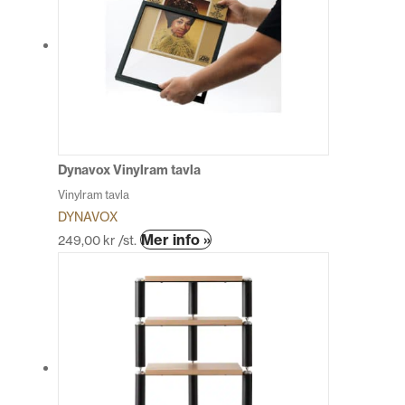
varianter.
De
olika
alternativen
kan
väljas
på
produktsidan
Dynavox Vinylram tavla
Vinylram tavla
DYNAVOX
Den
Mer info »
249,00
kr
/st.
här
produkten
har
flera
varianter.
De
olika
alternativen