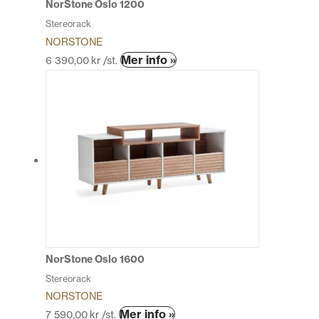
NorStone Oslo 1200
Stereorack
NORSTONE
Den
Mer info »
6 390,00
kr
/st.
här
produkten
har
flera
varianter.
De
olika
alternativen
kan
väljas
på
produktsidan
NorStone Oslo 1600
Stereorack
NORSTONE
Den
Mer info »
7 590,00
kr
/st.