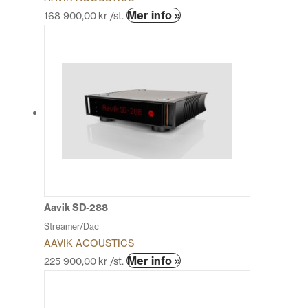
Den
Mer info »
168 900,00
kr
/st.
här
produkten
har
flera
varianter.
De
olika
alternativen
kan
väljas
på
produktsidan
Aavik SD-288
Streamer/Dac
AAVIK ACOUSTICS
Den
Mer info »
225 900,00
kr
/st.
här
produkten
har