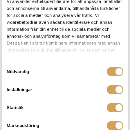
Vi använder enhetsidentifierare för att anpassa innehållet
flera
och annonserna till användarna, tillhandahålla funktioner
varianter.
för sociala medier och analysera vår trafik. Vi
De
vidarebefordrar även sådana identifierare och annan
olika
information från din enhet till de sociala medier och
alternativen
annons- och analysföretag som vi samarbetar med.
kan
Dessa kan i sin tur kombinera informationen med annan
väljas
information som du har tillhandahållit eller som de har
på
samlat in när du har använt deras tjänster.
produktsidan
Arylic LP10
Samtyckesval
Streamer/Dac/Försteg
Nödvändig
ARYLIC
Den
Mer info »
1 290,00
kr
/st.
här
Inställningar
produkten
har
Statistik
flera
varianter.
De
Marknadsföring
olika