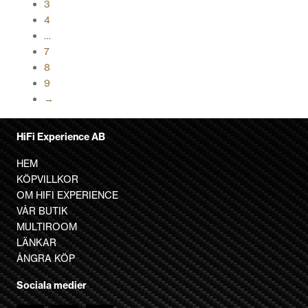
3
flera
4
varianter.
…
De
7
olika
8
alternativen
9
kan
→
väljas
på
produktsidan
HiFi Experience AB
HEM
KÖPVILLKOR
OM HIFI EXPERIENCE
VÅR BUTIK
MULTIROOM
LÄNKAR
ÅNGRA KÖP
Sociala medier