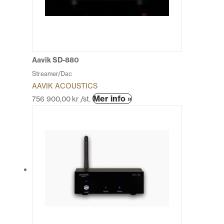
alternativen
kan
väljas
på
produktsidan
Aavik SD-880
Streamer/Dac
AAVIK ACOUSTICS
Den
Mer info »
756 900,00
kr
/st.
här
produkten
har
flera
varianter.
De
olika
alternativen
kan
väljas
på