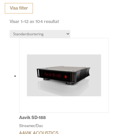
Visa filter
Ljudkvaliteten påverkas bland annat av DAC-konstruktion,
Visar 1–12 av 104 resultat
strömförsörjning och hur signalen matas vidare i anläggningen.
Våra D/A-omvandlare finns i flera olika prisklasser och storlekar,
t.ex. full storlek för stereoanläggningen eller som mobil enhet
som får plats i din ficka.
Vi har ett flertal D/A-omvandlare till försäljning och ett urval finns
även tillgängligt för demo i butiken. Kom gärna förbi vår butik i
Uppsala om du vill ha hjälp att välja DAC som passar ditt
system!
Aavik SD-188
Streamer/Dac
AAVIK ACOUSTICS