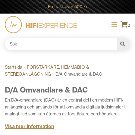
Fri frakt över 500 kr
0
Sök
efter:
Startsida
»
FÖRSTÄRKARE, HEMMABIO &
STEREOANLÄGGNING
»
D/A Omvandlare & DAC
D/A Omvandlare & DAC
En D/A-omvandlare (DAC) är en central del i en modern HiFi-
anläggning och används för att omvandla digitala ljudsignaler till
analogt ljud som kan återges av förstärkare och högtalare.
DAC:ar används av lyssnare som spelar musik via
Visa mer information
streamingtjänster, dator eller CD-spelare och vill ha stabil och
korrekt ljudåtergivning.