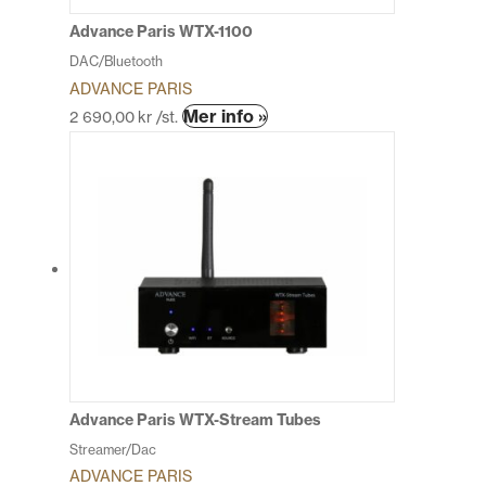
produktsidan
Advance Paris WTX-1100
DAC/Bluetooth
ADVANCE PARIS
Den
Mer info »
2 690,00
kr
/st.
här
produkten
har
flera
varianter.
De
olika
alternativen
kan
väljas
på
produktsidan
Advance Paris WTX-Stream Tubes
Streamer/Dac
ADVANCE PARIS