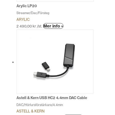
produktsidan
Arylic LP20
Streamer/Dac/Försteg
ARYLIC
Den
Mer info »
2 490,00
kr
/st.
här
produkten
har
flera
varianter.
De
olika
alternativen
kan
väljas
på
produktsidan
Astell & Kern USB HC2 4.4mm DAC Cable
DAC/Hörlursförstärkare/4.4mm
ASTELL & KERN