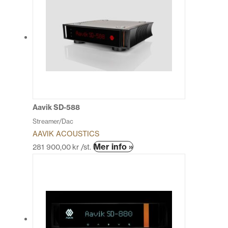
flera
varianter.
De
olika
alternativen
kan
väljas
på
produktsidan
Aavik SD-588
Streamer/Dac
AAVIK ACOUSTICS
Den
Mer info »
281 900,00
kr
/st.
här
produkten
har
flera
varianter.
De
olika