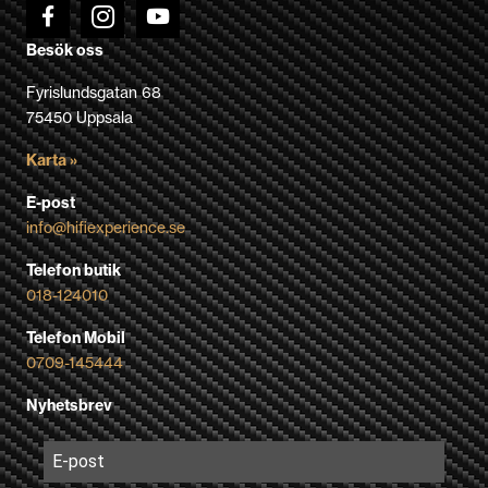
Besök oss
Fyrislundsgatan 68
75450 Uppsala
Karta »
E-post
info@hifiexperience.se
Telefon butik
018-124010
Telefon Mobil
0709-145444
Nyhetsbrev