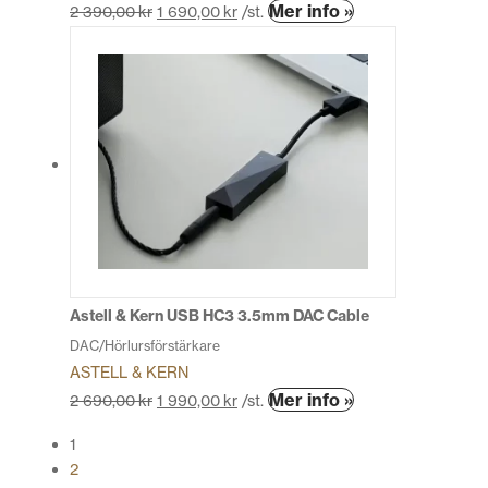
Den
Mer info »
2 390,00
kr
1 690,00
kr
/st.
här
produkten
har
flera
varianter.
De
olika
alternativen
kan
väljas
på
produktsidan
Astell & Kern USB HC3 3.5mm DAC Cable
DAC/Hörlursförstärkare
ASTELL & KERN
Den
Mer info »
2 690,00
kr
1 990,00
kr
/st.
här
1
produkten
2
har