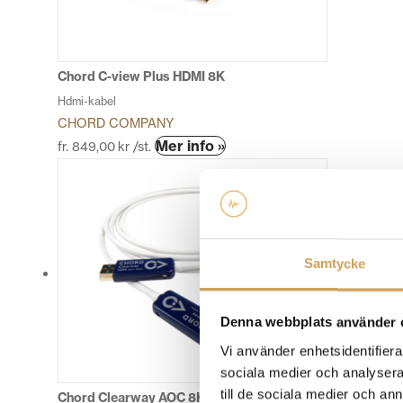
kan
väljas
på
produktsidan
Chord C-view Plus HDMI 8K
Hdmi-kabel
CHORD COMPANY
Den
Mer info »
fr.
849,00
kr
/st.
här
produkten
har
flera
varianter.
Samtycke
De
olika
alternativen
Denna webbplats använder 
kan
väljas
Vi använder enhetsidentifierar
på
sociala medier och analysera 
produktsidan
till de sociala medier och a
Chord Clearway AOC 8K & 4K HDMI