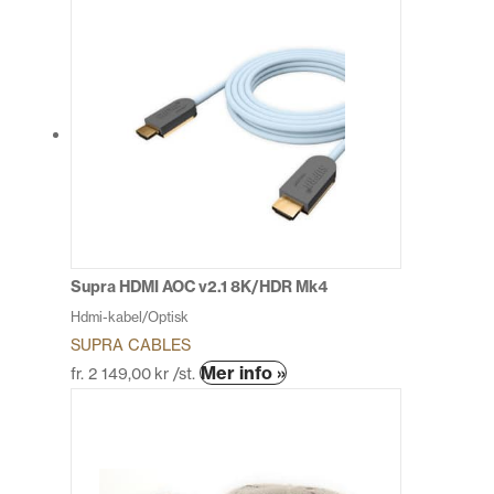
här
produkten
har
flera
varianter.
De
olika
alternativen
kan
väljas
på
produktsidan
Supra HDMI AOC v2.1 8K/HDR Mk4
Hdmi-kabel/Optisk
SUPRA CABLES
Den
Mer info »
fr.
2 149,00
kr
/st.
här
produkten
har
flera