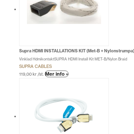
varianter.
De
olika
alternativen
kan
väljas
på
produktsidan
Supra HDMI INSTALLATIONS KIT (Met-B + Nylonstrumpa
Vinklad HdmikontaktSUPRA HDMI Install Kit MET-B/Nylon Braid
SUPRA CABLES
Mer info »
119,00
kr
/st.