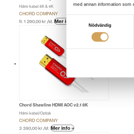
med annan information som du 
Hdmi-kabel 8K & 4K
CHORD COMPANY
Samtyckesval
Den
Mer info »
fr.
1 290,00
kr
/st.
Nödvändig
här
produkten
har
flera
varianter.
De
olika
alternativen
kan
väljas
på
produktsidan
Chord Shawline HDMI AOC v2.1 8K
Hdmi-kabel/Optisk
CHORD COMPANY
Den
Mer info »
3 390,00
kr
/st.