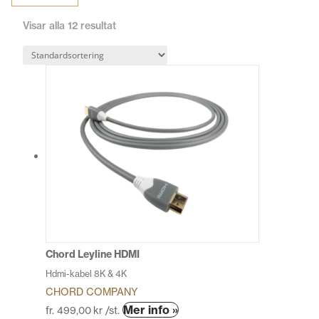
Visar alla 12 resultat
Chord Leyline HDMI
Hdmi-kabel 8K & 4K
CHORD COMPANY
Den
Mer info »
fr.
499,00
kr
/st.