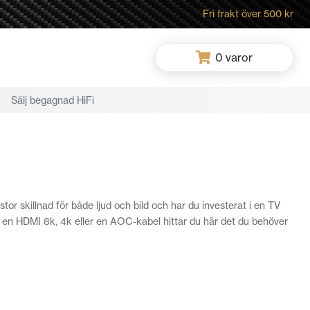
Fri frakt över 500 kr
0
varor
Sälj begagnad HiFi
or skillnad för både ljud och bild och har du investerat i en TV
ter en HDMI 8k, 4k eller en AOC-kabel hittar du här det du behöver