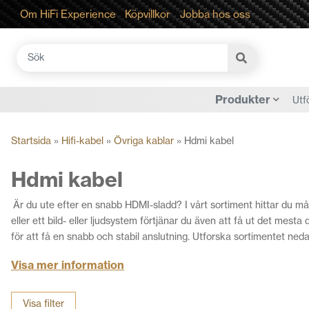
Om HiFi Experience
Köpvillkor
Jobba hos oss
Sök
efter:
Produkter
Utf
Startsida
»
Hifi-kabel
»
Övriga kablar
»
Hdmi kabel
Hdmi kabel
Är du ute efter en snabb HDMI-sladd? I vårt sortiment hittar du må
eller ett bild- eller ljudsystem förtjänar du även att få ut det mes
för att få en snabb och stabil anslutning. Utforska sortimentet ned
Visa mer information
Visa filter