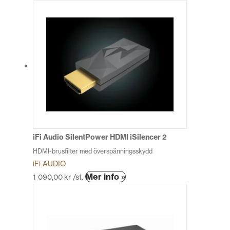
här
produkten
har
flera
varianter.
De
olika
alternativen
kan
väljas
på
produktsidan
iFi Audio SilentPower HDMI iSilencer 2
HDMI-brusfilter med överspänningsskydd
iFi AUDIO
Den
Mer info »
1 090,00
kr
/st.
här
produkten
har
flera