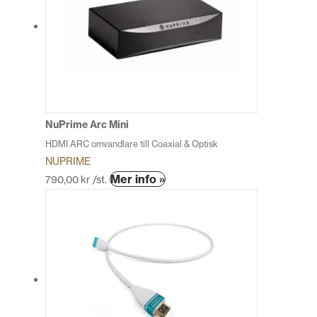
varianter.
De
olika
alternativen
kan
väljas
på
produktsidan
NuPrime Arc Mini
HDMI ARC omvandlare till Coaxial & Optisk
NUPRIME
Den
Mer info »
790,00
kr
/st.
här
produkten
har
flera
varianter.
De
olika
alternativen