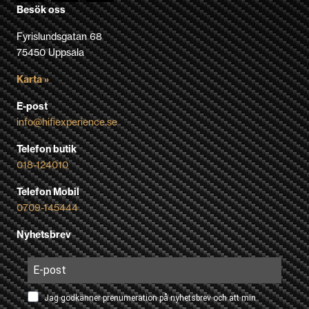
Besök oss
Fyrislundsgatan 68
75450 Uppsala
Karta »
E-post
info@hifiexperience.se
Telefon butik
018-124010
Telefon Mobil
0709-145444
Nyhetsbrev
Jag godkänner prenumeration på nyhetsbrev och att min