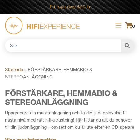
Fri frakt över 500 kr
0
Sök
efter:
Startsida
»
FÖRSTÄRKARE, HEMMABIO &
STEREOANLÄGGNING
FÖRSTÄRKARE, HEMMABIO &
STEREOANLÄGGNING
Uppgradera din musikanläggning och ta din ljudupplevelse till
nästa nivå med rätt hifi-utrustning! Här hittar du allt du behöver
till din ljudanläggning – oavsett om du är ute efter en CD-spelare
till din musik, en D/A-omvandlare (DAC) till din stereoanläggning