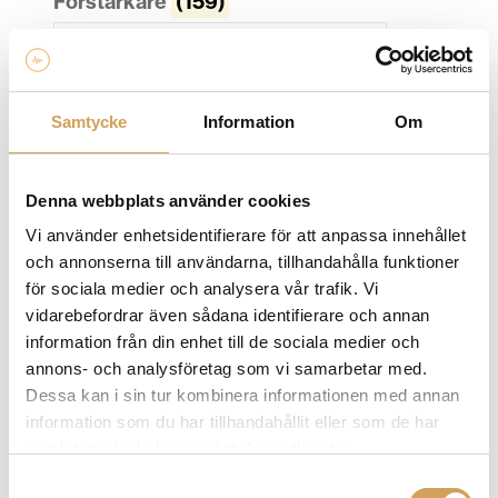
Förstärkare
(159)
Samtycke
Information
Om
Denna webbplats använder cookies
Vi använder enhetsidentifierare för att anpassa innehållet
och annonserna till användarna, tillhandahålla funktioner
för sociala medier och analysera vår trafik. Vi
vidarebefordrar även sådana identifierare och annan
Hemmabioreceiver & förstärkare hemmabio
(40)
information från din enhet till de sociala medier och
annons- och analysföretag som vi samarbetar med.
Dessa kan i sin tur kombinera informationen med annan
information som du har tillhandahållit eller som de har
samlat in när du har använt deras tjänster.
Samtyckesval