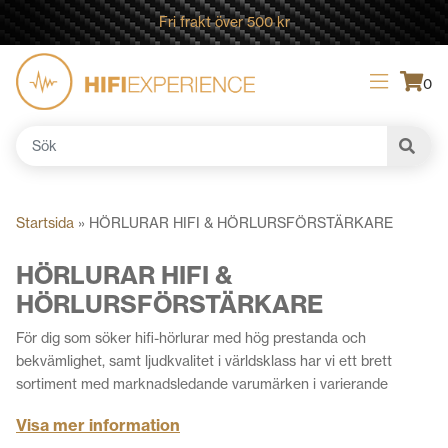
Fri frakt över 500 kr
0
Sök
efter:
Startsida
»
HÖRLURAR HIFI & HÖRLURSFÖRSTÄRKARE
HÖRLURAR HIFI &
HÖRLURSFÖRSTÄRKARE
För dig som söker hifi-hörlurar med hög prestanda och
bekvämlighet, samt ljudkvalitet i världsklass har vi ett brett
sortiment med marknadsledande varumärken i varierande
modeller och färger. Våra hörlurar är utformade för att ge en rik
Visa mer information
och klar ljudbild, vare sig du är på språng eller kopplar av