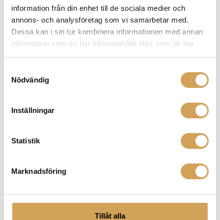
information från din enhet till de sociala medier och
annons- och analysföretag som vi samarbetar med.
Dessa kan i sin tur kombinera informationen med annan
information som du har tillhandahållit eller som de har
samlat in när du har använt deras tjänster.
Öppna hörlurar
(52)
Samtyckesval
Nödvändig
Inställningar
Statistik
Marknadsföring
Hörlurar Sluten
(23)
Tillåt alla