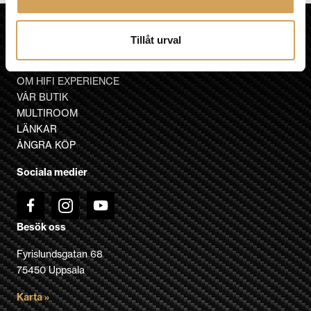
HiFi Experience AB
Tillåt urval
HEM
KÖPVILLKOR
OM HIFI EXPERIENCE
VÅR BUTIK
MULTIROOM
LÄNKAR
ÅNGRA KÖP
Sociala medier
Besök oss
Fyrislundsgatan 68
75450 Uppsala
Karta »