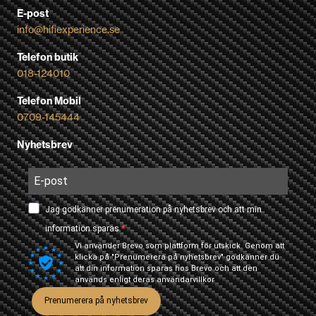
E-post
info@hifiexperience.se
Telefon butik
018-124010
Telefon Mobil
0709-145444
Nyhetsbrev
Jag godkänner prenumeration på nyhetsbrev och att min
information sparas.
Vi använder Brevo som plattform för utskick. Genom att
klicka på "Prenumerera på nyhetsbrev" godkänner du
att din information sparas hos Brevo och att den
används enligt deras
användarvillkor
Prenumerera på nyhetsbrev