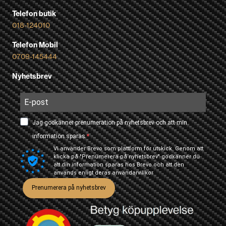
Telefon butik
018-124010
Telefon Mobil
0709-145444
Nyhetsbrev
Jag godkänner prenumeration på nyhetsbrev och att min
information sparas.
Vi använder Brevo som plattform för utskick. Genom att
klicka på "Prenumerera på nyhetsbrev" godkänner du
att din information sparas hos Brevo och att den
används enligt deras
användarvillkor
Prenumerera på nyhetsbrev