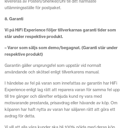
levereras av Posten/Shenker/Dhl till ditt närmaste
utlämningsställe för postpaket.
8. Garanti
Vi på HiFi Experience följer tillverkarnas garanti tider som
står under respektive produkt.
– Varor som säljs som demo/begagnat. (Garanti står under
respektive produkt)
Garantin gäller ursprungsfel som uppstår vid normalt
användande och skötsel enligt tillverkarens manual.
I händelse av fel på varan som innefattas av garantin har HiFi
Experience enligt lag rätt att reparera varan för samma fel upp
till tre gånger och därefter erbjuda kund ny vara med
motsvarande prestanda, prisavdrag eller hävande av köp. Om
köparen har haft nytta av varan har säljaren rätt att göra ett
avdrag för detta.
Vi vill att alla våra kunder ska bli 100% nöjda med deras köp.