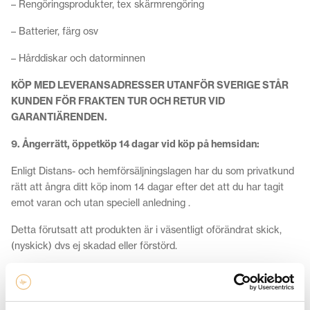
– Rengöringsprodukter, tex skärmrengöring
– Batterier, färg osv
– Hårddiskar och datorminnen
KÖP MED LEVERANSADRESSER UTANFÖR SVERIGE STÅR
KUNDEN FÖR FRAKTEN TUR OCH RETUR VID
GARANTIÄRENDEN.
9. Ångerrätt, öppetköp 14 dagar vid köp på hemsidan:
Enligt Distans- och hemförsäljningslagen har du som privatkund
rätt att ångra ditt köp inom 14 dagar efter det att du har tagit
emot varan och utan speciell anledning .
Detta förutsatt att produkten är i väsentligt oförändrat skick,
(nyskick) dvs ej skadad eller förstörd.
Varan ska lämnas tillbaka i sin originalförpackning/emballage.
Vid transport med Posten/DHL ska ett transportemballage