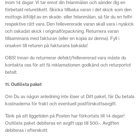
inom 14 dagar. Vi tar emot din felanmälan och sänder dig en
förbetald returetikett. Skicka tillbaka varan i det skick som den
mottogs åtföljd av en skade- eller felanmälan, så får du en felfri
respektive rätt vara. Den fellevererade varan skall vara i nyskick
och oskadat skick i originalförpackning. Returnera varan
tillsammans med fakturan (eller en kopia av denna). Fyll i
orsaken till returen på fakturans baksida!
OBS! Innan du returnerar defekt/fellevererad vara måste du
kontakta oss för att få reklamationen godkänd och returportot
betalt.
11. Outlösta paket
Om Du av någon anledning inte löser ut Ditt paket, får Du betala
kostnaderna för frakt och eventuell postförskottsavgift.
Tänk på att liggetiden på Posten har förkortats till 14 dagar!
Outlösta paket debiteras en avgift upp till 500:-. Avgiften
debiteras i efterskott.