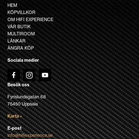
HEM
KÖPVILLKOR
OM HIFI EXPERIENCE
VÅR BUTIK
MULTIROOM
LÄNKAR
ÅNGRA KÖP
Sociala medier
Besök oss
Fyrislundsgatan 68
75450 Uppsala
Karta »
E-post
info@hifiexperience.se