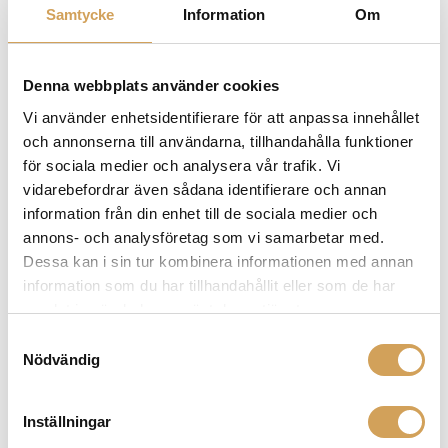
användas.
Samtycke
Information
Om
Du som kund står för totala fraktkostnaderna, frakten till dig
samt returfrakten vid åberopande av ångerrätt och öppet köp i
Denna webbplats använder cookies
14 dagar.
Vi använder enhetsidentifierare för att anpassa innehållet
Fri frakt gäller endast vid köp av produkten.
och annonserna till användarna, tillhandahålla funktioner
för sociala medier och analysera vår trafik. Vi
För Företagsköp gäller ej ångerrätt eller öppet köp om ingen
vidarebefordrar även sådana identifierare och annan
överenskommelse gjorts före köp skriftligen via mail.
information från din enhet till de sociala medier och
Öppetköp gäller EJ på
annons- och analysföretag som vi samarbetar med.
Dessa kan i sin tur kombinera informationen med annan
InEar, OverEar Hörlurar pågrund av hygieniska skäl
information som du har tillhandahållit eller som de har
Pikuper, Skivspelare
samlat in när du har använt deras tjänster.
Vinylskivor
Samtyckesval
Lösa rör samt elektronik med rördelar (tex
Nödvändig
rörförstärkare/rörslutsteg/rörförsteg m.m)
Projektordukar, Projektor, Projektorlampor
Vid inbytes affärer
Inställningar
Godis