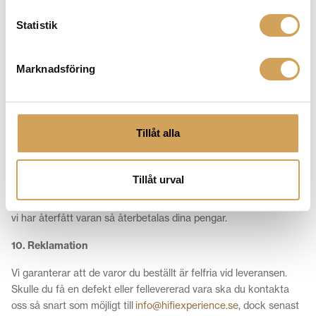
Företagsleasing igenom Wasa Kredit
Specialbeställningar som inte finns i vårat ordinarie
Statistik
sortiment. (Kabellängder, färger m.m hör gärna av er om ni
undrar något så hjälper vi er gärna.
Marknadsföring
Ordrar (Produkter) som inte finns på Hifi Experience
butikslager, kontakta oss om ni undrar något så hjälper vi er
gärna.
Återbetalning sker till kort/konto som användes vid köp.
Tillåt alla
För mer information kontakta oss på
email
info@hifiexperience.se
eller telefon 018-124010.
Tillåt urval
Kontakta oss gärna innan du skickar tillbaka produkten. Så snart
vi har återfått varan så återbetalas dina pengar.
10. Reklamation
Vi garanterar att de varor du beställt är felfria vid leveransen.
Skulle du få en defekt eller fellevererad vara ska du kontakta
oss så snart som möjligt till
info@hifiexperience.se
, dock senast