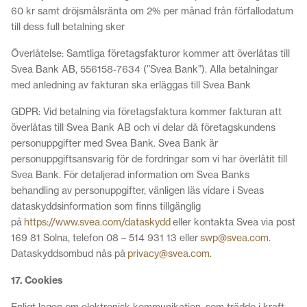
60 kr samt dröjsmålsränta om 2% per månad från förfallodatum
till dess full betalning sker
Överlåtelse: Samtliga företagsfakturor kommer att överlåtas till
Svea Bank AB, 556158-7634 (”Svea Bank”). Alla betalningar
med anledning av fakturan ska erläggas till Svea Bank
GDPR: Vid betalning via företagsfaktura kommer fakturan att
överlåtas till Svea Bank AB och vi delar då företagskundens
personuppgifter med Svea Bank. Svea Bank är
personuppgiftsansvarig för de fordringar som vi har överlåtit till
Svea Bank. För detaljerad information om Svea Banks
behandling av personuppgifter, vänligen läs vidare i Sveas
dataskyddsinformation som finns tillgänglig
på
https://www.svea.com/dataskydd
eller kontakta Svea via post
169 81 Solna, telefon 08 – 514 931 13 eller
swp@svea.com
.
Dataskyddsombud nås på
privacy@svea.com
.
17. Cookies
Enligt lagen om elektronisk kommunikation, som trädde i kraft