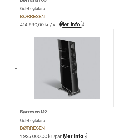
Børresen C3
Golvhögtalare
BØRRESEN
Den
Mer info »
414 990,00
kr
/par
här
produkten
har
flera
varianter.
De
olika
alternativen
kan
väljas
på
produktsidan
Børresen M2
Golvhögtalare
BØRRESEN
Den
Mer info »
1 925 000,00
kr
/par