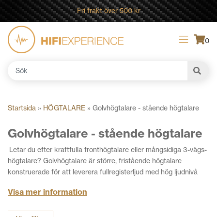
Fri frakt över 500 kr
0
Sök
efter:
Startsida
»
HÖGTALARE
»
Golvhögtalare - stående högtalare
Golvhögtalare - stående högtalare
Letar du efter kraftfulla fronthögtalare eller mångsidiga 3-vägs-
högtalare? Golvhögtalare är större, fristående högtalare
konstruerade för att leverera fullregisterljud med hög ljudnivå
och djup bas utan behov av en separat subwoofer. De passar
Visa mer information
särskilt bra i medelstora till stora rum där man vill fylla rummet
med ljud för film och musik. Valet av golvhögtalare påverkas
främst av rummets storlek, högtalarnas placering och vilken