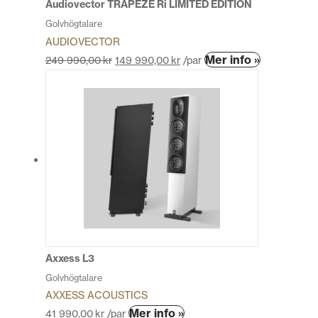
Audiovector TRAPEZE Ri LIMITED EDITION
Golvhögtalare
AUDIOVECTOR
Den
Mer info »
249 990,00
kr
149 990,00
kr
/par
här
produkten
har
flera
varianter.
De
olika
alternativen
kan
väljas
på
produktsida
Axxess L3
Golvhögtalare
AXXESS ACOUSTICS
Den
Mer info »
41 990,00
kr
/par