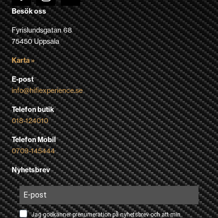
Besök oss
Fyrislundsgatan 68
75450 Uppsala
Karta »
E-post
info@hifiexperience.se
Telefon butik
018-124010
Telefon Mobil
0709-145444
Nyhetsbrev
Jag godkänner prenumeration på nyhetsbrev och att min