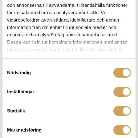
varianter.
och annonserna till användarna, tillhandahålla funktioner
De
för sociala medier och analysera vår trafik. Vi
olika
vidarebefordrar även sådana identifierare och annan
alternativen
information från din enhet till de sociala medier och
kan
annons- och analysföretag som vi samarbetar med.
väljas
Dessa kan i sin tur kombinera informationen med annan
på
information som du har tillhandahållit eller som de har
produktsidan
Børresen A3
samlat in när du har använt deras tjänster.
Golvhögtalare
Samtyckesval
BØRRESEN
Nödvändig
Den
Mer info »
234 990,00
kr
/par
här
Inställningar
produkten
har
flera
Statistik
varianter.
De
olika
Marknadsföring
alternativen