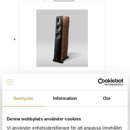
här
produkten
har
flera
varianter.
De
olika
alternativen
kan
väljas
på
produktsidan
Børresen A2
Golvhögtalare
BØRRESEN
Samtycke
Information
Om
Den
Mer info »
174 990,00
kr
/par
här
produkten
Denna webbplats använder cookies
har
flera
Vi använder enhetsidentifierare för att anpassa innehållet