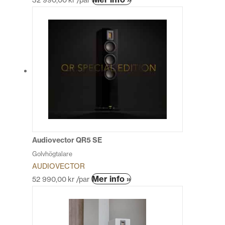
här
produkten
har
flera
varianter.
De
olika
alternativen
kan
väljas
på
produktsidan
Audiovector QR5 SE
Golvhögtalare
AUDIOVECTOR
Den
Mer info »
52 990,00
kr
/par
här
produkten
har
flera