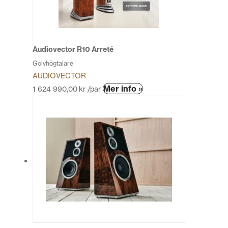
kan
väljas
på
produktsidan
Audiovector R10 Arreté
Golvhögtalare
AUDIOVECTOR
Den
Mer info »
1 624 990,00
kr
/par
här
produkten
har
flera
varianter.
De
olika
alternativen
kan
väljas
på
produktsidan