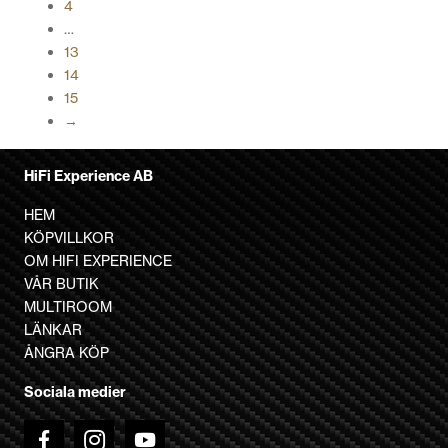
4
varianter.
…
De
13
olika
14
alternativen
15
kan
→
väljas
på
produktsidan
HiFi Experience AB
HEM
KÖPVILLKOR
OM HIFI EXPERIENCE
VÅR BUTIK
MULTIROOM
LÄNKAR
ÅNGRA KÖP
Sociala medier