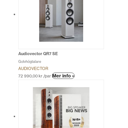
varianter.
De
olika
alternativen
kan
väljas
på
produktsidan
Audiovector QR7 SE
Golvhögtalare
AUDIOVECTOR
Den
Mer info »
72 990,00
kr
/par
här
produkten
har
flera
varianter.
De
olika
alternativen