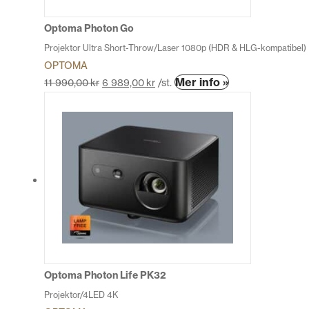
på
produktsidan
Optoma Photon Go
Projektor Ultra Short-Throw/Laser 1080p (HDR & HLG-kompatibel)
OPTOMA
Den
Mer info »
11 990,00
kr
6 989,00
kr
/st.
här
produkten
har
flera
varianter.
De
olika
alternativen
kan
väljas
på
produktsidan
Optoma Photon Life PK32
Projektor/4LED 4K