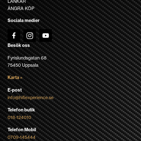
LÄNKAR
på
ÅNGRA KÖP
produktsidan
Sociala medier
Besök oss
Fyrislundsgatan 68
75450 Uppsala
Karta »
E-post
info@hifiexperience.se
Telefon butik
018-124010
Telefon Mobil
0709-145444