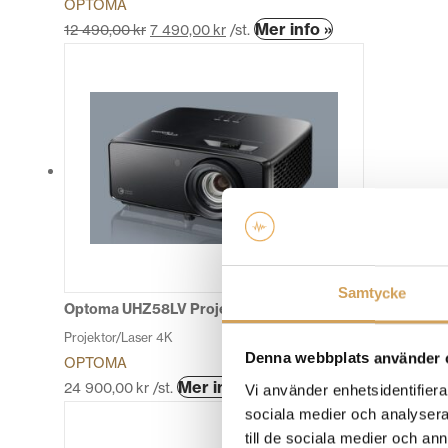
OPTOMA
Den
Mer info »
12 490,00
kr
7 490,00
kr
/st.
här
produkten
har
flera
varianter.
De
olika
alternativen
kan
väljas
på
Samtycke
produktsidan
Optoma UHZ58LV Projektor/Laser 4K
Projektor/Laser 4K
Denna webbplats använder 
OPTOMA
Den
Mer info »
24 900,00
kr
/st.
Vi använder enhetsidentifierar
här
sociala medier och analysera 
produkten
till de sociala medier och a