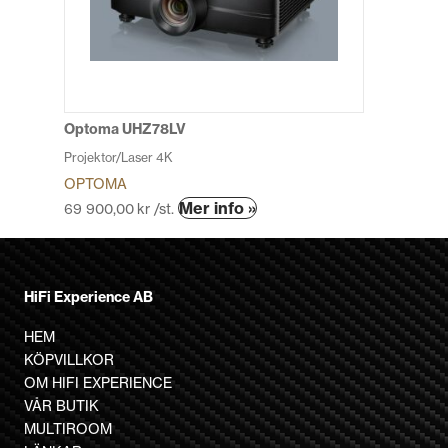
olika
alternative
kan
väljas
på
produktsid
Optoma UHZ78LV
Projektor/Laser 4K
OPTOMA
Den
Mer info »
69 900,00
kr
/st.
här
produkten
har
HiFi Experience AB
flera
varianter.
HEM
De
KÖPVILLKOR
olika
OM HIFI EXPERIENCE
alternativen
VÅR BUTIK
kan
MULTIROOM
väljas