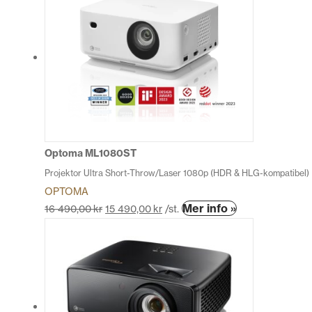
Optoma ML1080ST
Projektor Ultra Short-Throw/Laser 1080p (HDR & HLG-kompatibel)
OPTOMA
Den
Mer info »
16 490,00
kr
15 490,00
kr
/st.
här
produkten
har
flera
varianter.
De