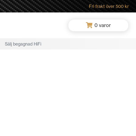
Fri frakt över 500 kr
0
varor
Sälj begagnad HiFi