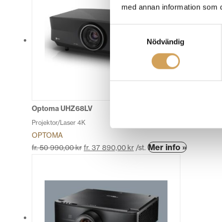
har
med annan information som du 
flera
varianter.
Samtyckesval
De
Nödvändig
olika
alternativen
kan
väljas
på
produktsidan
Optoma UHZ68LV
Projektor/Laser 4K
OPTOMA
Den
Mer info »
fr.
50 990,00
kr
fr.
37 890,00
kr
/st.
här
produkten
har
flera
varianter.
De