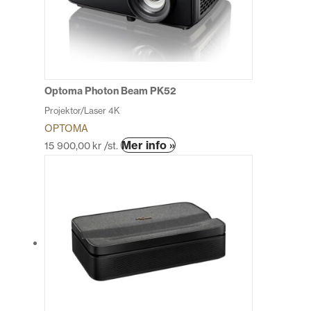
olika
alternativen
kan
väljas
på
produktsidan
Optoma Photon Beam PK52
Projektor/Laser 4K
OPTOMA
Den
Mer info »
15 900,00
kr
/st.
här
produkten
har
flera
varianter.
De
olika
alternativen
kan
väljas