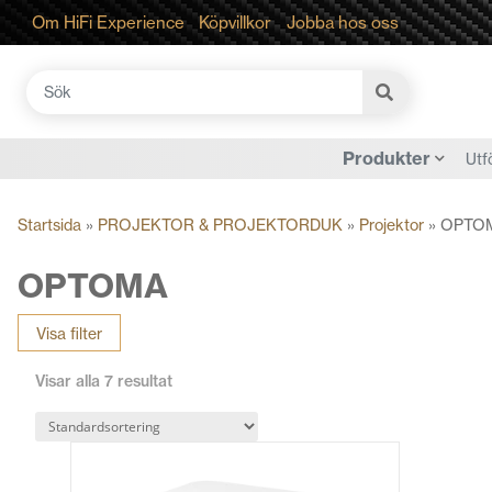
Om HiFi Experience
Köpvillkor
Jobba hos oss
Sök
efter:
Produkter
Utf
Startsida
»
PROJEKTOR & PROJEKTORDUK
»
Projektor
»
OPTO
OPTOMA
Visa filter
Visar alla 7 resultat