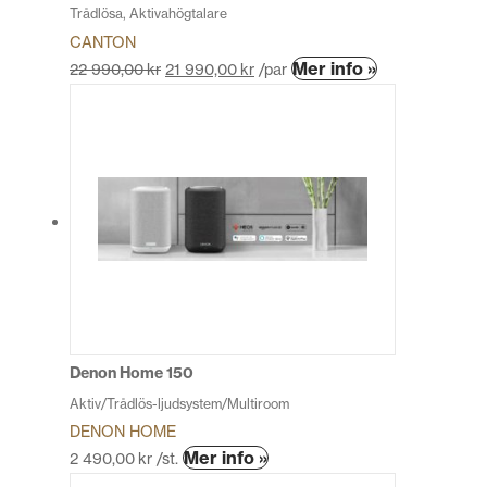
Trådlösa, Aktivahögtalare
CANTON
Den
Mer info »
22 990,00
kr
21 990,00
kr
/par
här
produkten
har
flera
varianter.
De
olika
alternativen
kan
väljas
på
produktsidan
Denon Home 150
Aktiv/Trådlös-ljudsystem/Multiroom
DENON HOME
Den
Mer info »
2 490,00
kr
/st.
här