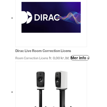
flera
varianter.
De
olika
alternativen
kan
väljas
på
produktsidan
Dirac Live Room Correction Licens
Den
Mer info »
fr.
0,00
kr
/st.
Room Correction Licens
här
produkten
har
flera
varianter.
De
olika
alternative
kan