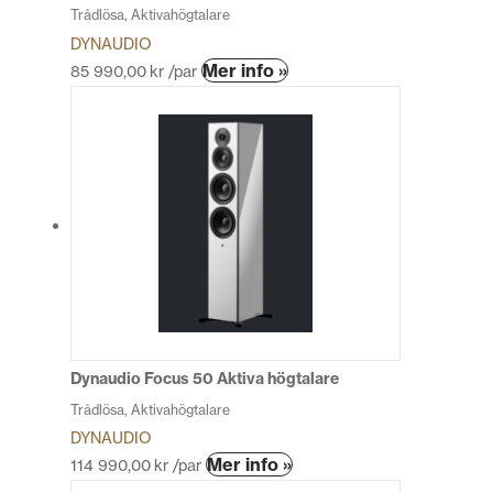
Trådlösa, Aktivahögtalare
DYNAUDIO
Den
Mer info »
85 990,00
kr
/par
här
produkten
har
flera
varianter.
De
olika
alternativen
kan
väljas
på
produktsidan
Dynaudio Focus 50 Aktiva högtalare
Trådlösa, Aktivahögtalare
DYNAUDIO
Den
Mer info »
114 990,00
kr
/par
här