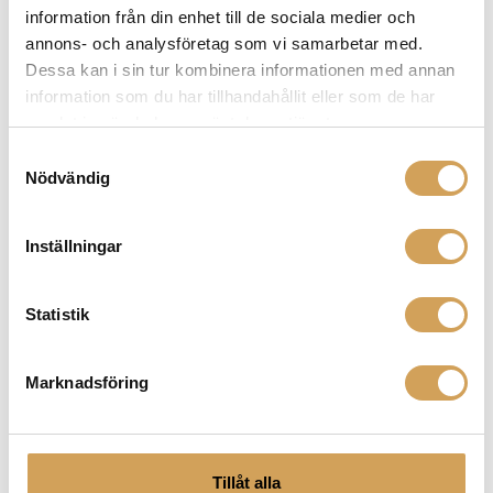
information från din enhet till de sociala medier och
De
annons- och analysföretag som vi samarbetar med.
olika
Dessa kan i sin tur kombinera informationen med annan
alternativen
information som du har tillhandahållit eller som de har
kan
samlat in när du har använt deras tjänster.
väljas
på
Samtyckesval
produktsidan
Nödvändig
Linn 360
Golvhögtalare
LINN
Inställningar
Den
Mer info »
1 157 000,00
kr
/par
här
Statistik
produkten
har
flera
Marknadsföring
varianter.
De
olika
alternativen
Tillåt alla
kan