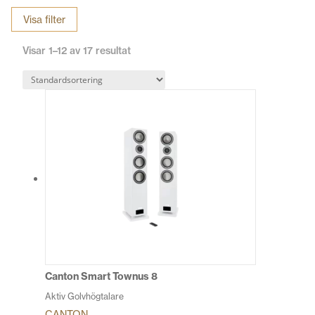
Visa filter
Med kända varumärken som
Klipsch, Canton
och
Denon
har vi
något för alla! Du kan alltid komma in till
vår butik i Uppsala
för
Visar 1–12 av 17 resultat
att provlyssna. Utforska sortimentet nedan och få gratis frakt
när du handlar för mer än 500 kr.
Canton Smart Townus 8
Aktiv Golvhögtalare
CANTON