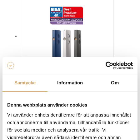
produkten
har
flera
varianter.
De
olika
alternativen
kan
väljas
på
produktsidan
KEF LS60 Wireless Aktiva högtalare
Samtycke
Information
Om
Trådlösa, Aktivahögtalare
KEF
Den
Mer info »
63 990,00
kr
/par
Denna webbplats använder cookies
här
Vi använder enhetsidentifierare för att anpassa innehållet
produkten
och annonserna till användarna, tillhandahålla funktioner
har
för sociala medier och analysera vår trafik. Vi
flera
vidarebefordrar även sådana identifierare och annan
varianter.