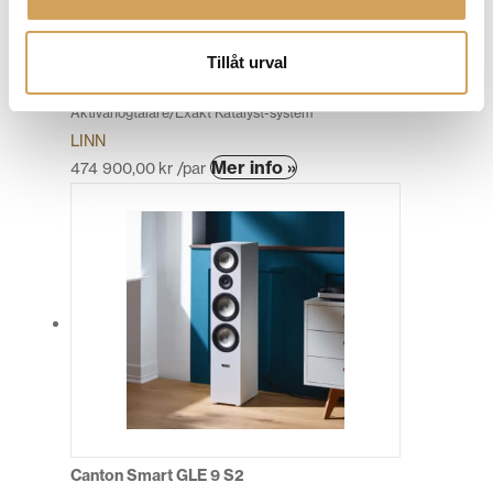
väljas
på
Tillåt urval
produktsidan
Linn Akubarik Exakt Katalyst
Aktivahögtalare/Exakt Katalyst-system
LINN
Den
Mer info »
474 900,00
kr
/par
här
produkten
har
flera
varianter.
De
olika
alternativen
kan
väljas
på
produktsidan
Canton Smart GLE 9 S2