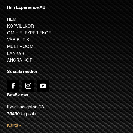
De
HiFi Experience AB
olika
HEM
alternativen
KÖPVILLKOR
kan
OM HIFI EXPERIENCE
väljas
VÅR BUTIK
på
MULTIROOM
produktsidan
LÄNKAR
ÅNGRA KÖP
Sociala medier
Besök oss
Fyrislundsgatan 68
75450 Uppsala
Karta »