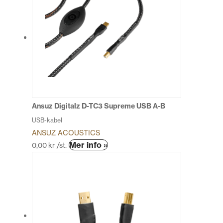
flera
varianter.
De
olika
alternativen
kan
väljas
på
produktsidan
Ansuz Digitalz D-TC3 Supreme USB A-B
USB-kabel
ANSUZ ACOUSTICS
Den
Mer info »
0,00
kr
/st.
här
produkten
har
flera
varianter.
De