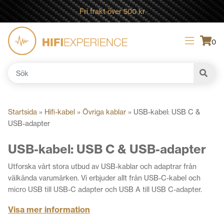
Fri frakt över 500 kr
0
Sök
efter:
Startsida
»
Hifi-kabel
»
Övriga kablar
»
USB-kabel: USB C &
USB-adapter
USB-kabel: USB C & USB-adapter
Utforska vårt stora utbud av USB-kablar och adaptrar från
välkända varumärken. Vi erbjuder allt från USB-C-kabel och
micro USB till USB-C adapter och USB A till USB C-adapter.
Oavsett om du behöver en USB-C-adapter för att koppla ihop
Visa mer information
moderna enheter, en USB-adapter för äldre system eller en
kabel för att förbättra ljud och anslutning i din ljudanläggning,