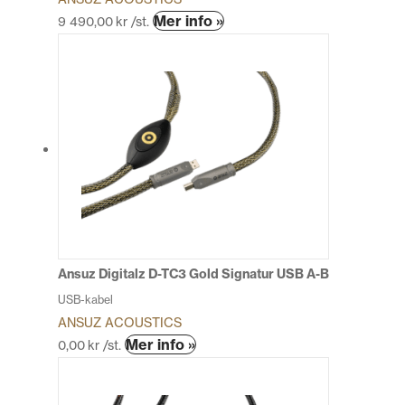
Den
Mer info »
9 490,00
kr
/st.
här
produkten
har
flera
varianter.
De
olika
alternativen
kan
väljas
på
produktsidan
Ansuz Digitalz D-TC3 Gold Signatur USB A-B
USB-kabel
ANSUZ ACOUSTICS
Den
Mer info »
0,00
kr
/st.
här
produkten
har