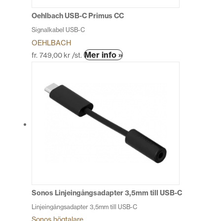
på
produktsidan
Oehlbach USB-C Primus CC
Signalkabel USB-C
OEHLBACH
Den
Mer info »
fr.
749,00
kr
/st.
här
produkten
har
flera
varianter.
De
olika
alternativen
kan
väljas
på
produktsidan
Sonos Linjeingångsadapter 3,5mm till USB-C
Linjeingångsadapter 3,5mm till USB-C
Sonos högtalare