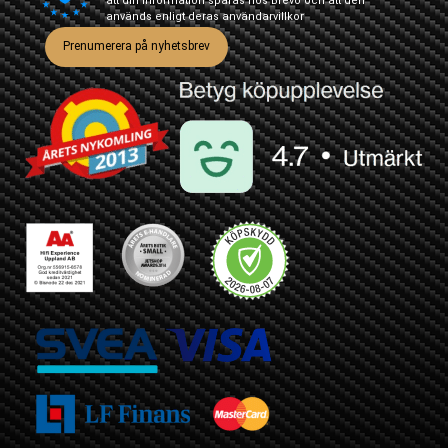
att din information sparas hos Brevo och att den
används enligt deras
användarvillkor
Prenumerera på nyhetsbrev