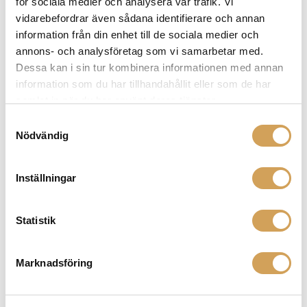
för sociala medier och analysera vår trafik. Vi
flera
vidarebefordrar även sådana identifierare och annan
varianter.
information från din enhet till de sociala medier och
De
annons- och analysföretag som vi samarbetar med.
olika
Dessa kan i sin tur kombinera informationen med annan
alternativen
information som du har tillhandahållit eller som de har
kan
samlat in när du har använt deras tjänster.
väljas
Samtyckesval
på
Nödvändig
produktsidan
iFi OTG-adapter 90 graders typ-C
OTG-adapter typ-C
Inställningar
iFi AUDIO
Den
Mer info »
190,00
kr
/st.
här
Statistik
produkten
har
flera
Marknadsföring
varianter.
De