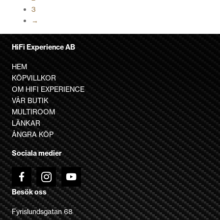
3
flera
→
varianter.
De
olika
HiFi Experience AB
alternativen
HEM
kan
KÖPVILLKOR
väljas
OM HIFI EXPERIENCE
på
VÅR BUTIK
produktsidan
MULTIROOM
LÄNKAR
ÅNGRA KÖP
Sociala medier
Besök oss
Fyrislundsgatan 68