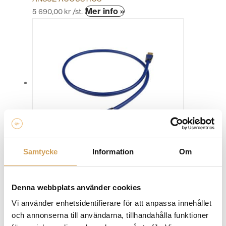
Den
Mer info »
5 690,00
kr
/st.
här
produkten
har
flera
varianter.
De
olika
alternativen
kan
väljas
på
produktsidan
Samtycke
Information
Om
Chord Clearway USB
USB-kabel A-B & C-C
CHORD COMPANY
Denna webbplats använder cookies
Den
Mer info »
fr.
1 990,00
kr
/st.
här
Vi använder enhetsidentifierare för att anpassa innehållet
produkten
och annonserna till användarna, tillhandahålla funktioner
har