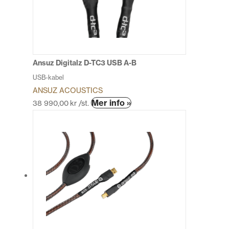
olika
alternativen
kan
väljas
på
produktsidan
Ansuz Digitalz D-TC3 USB A-B
USB-kabel
ANSUZ ACOUSTICS
Den
Mer info »
38 990,00
kr
/st.
här
produkten
har
flera
varianter.
De
olika
alternativen
kan
väljas