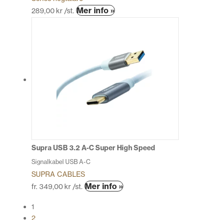
Den
Mer info »
289,00
kr
/st.
här
produkten
har
flera
varianter.
De
olika
alternativen
kan
väljas
på
produktsidan
Supra USB 3.2 A-C Super High Speed
Signalkabel USB A-C
SUPRA CABLES
Den
Mer info »
fr.
349,00
kr
/st.
här
1
produkten
2
har