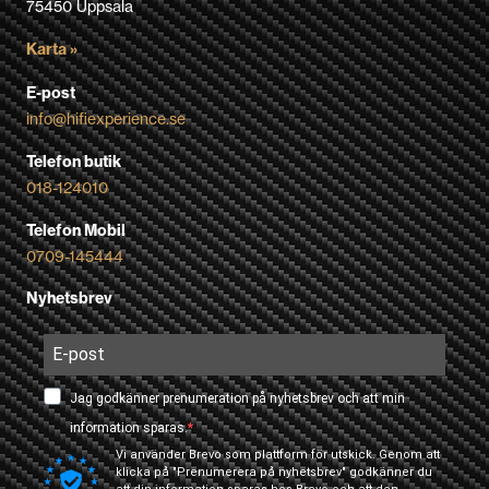
75450 Uppsala
Karta »
E-post
info@hifiexperience.se
Telefon butik
018-124010
Telefon Mobil
0709-145444
Nyhetsbrev
Jag godkänner prenumeration på nyhetsbrev och att min
information sparas.
Vi använder Brevo som plattform för utskick. Genom att
klicka på "Prenumerera på nyhetsbrev" godkänner du