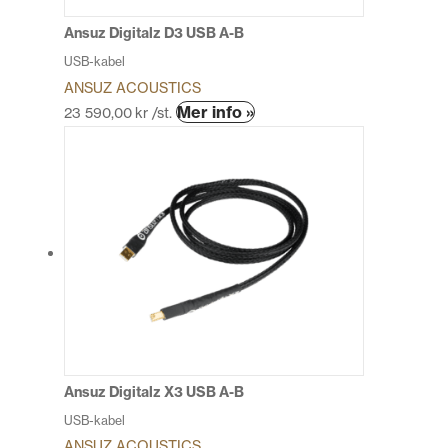
på
produktsidan
Ansuz Digitalz D3 USB A-B
USB-kabel
ANSUZ ACOUSTICS
Den
Mer info »
23 590,00
kr
/st.
här
produkten
har
flera
varianter.
De
olika
alternativen
kan
väljas
på
produktsidan
Ansuz Digitalz X3 USB A-B
USB-kabel
ANSUZ ACOUSTICS