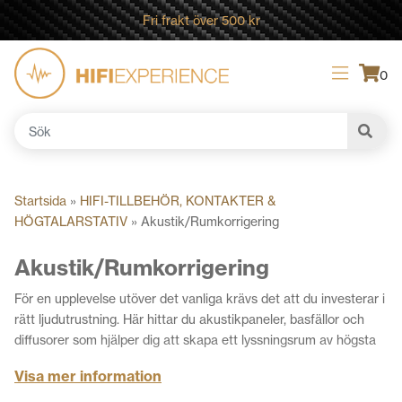
Fri frakt över 500 kr
0
Sök
efter:
Startsida
»
HIFI-TILLBEHÖR, KONTAKTER &
HÖGTALARSTATIV
»
Akustik/Rumkorrigering
Akustik/Rumkorrigering
För en upplevelse utöver det vanliga krävs det att du investerar i
rätt ljudutrustning. Här hittar du akustikpaneler, basfällor och
diffusorer som hjälper dig att skapa ett lyssningsrum av högsta
kvalité.Oavsett om du är en audiofil eller bara vill ha den bästa
Visa mer information
möjliga ljudupplevelsen hemma finns produkterna som kommer
att göra skillnad för att eliminera oönskad resonans, hantera