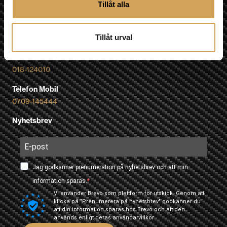
Tillåt alla
Karta »
E-post
info@hifiexperience.se
Tillåt urval
Telefon butik
018-124010
Telefon Mobil
0709-145444
Nyhetsbrev
Jag godkänner prenumeration på nyhetsbrev och att min
information sparas.
Vi använder Brevo som plattform för utskick. Genom att
klicka på "Prenumerera på nyhetsbrev" godkänner du
att din information sparas hos Brevo och att den
används enligt deras
användarvillkor