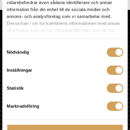
Akustikpaneler
(6)
vidarebefordrar även sådana identifierare och annan
information från din enhet till de sociala medier och
annons- och analysföretag som vi samarbetar med.
HiFi Experience AB
Dessa kan i sin tur kombinera informationen med annan
HEM
information som du har tillhandahållit eller som de har
KÖPVILLKOR
samlat in när du har använt deras tjänster.
OM HIFI EXPERIENCE
Samtyckesval
VÅR BUTIK
Nödvändig
MULTIROOM
LÄNKAR
ÅNGRA KÖP
Inställningar
Sociala medier
Statistik
Besök oss
Marknadsföring
Fyrislundsgatan 68
75450 Uppsala