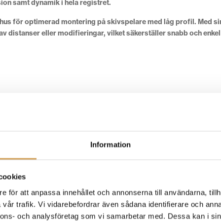
ion samt dynamik i hela registret.
hus för optimerad montering på skivspelare med låg profil. Med s
 distanser eller modifieringar, vilket säkerställer snabb och enkel
Information
cookies
e för att anpassa innehållet och annonserna till användarna, tillh
vår trafik. Vi vidarebefordrar även sådana identifierare och anna
ut toppklass. Shibata-diamanten ger den kontakt med spåret som inge
nnons- och analysföretag som vi samarbetar med. Dessa kan i sin
göra. För den som vill känna artistens närvaro i rummet när de lyssn