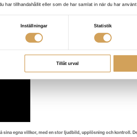
har tillhandahållit eller som de har samlat in när du har använt 
tistens vision som möjligt, och 2MR Black tar dig vidare på denna res
Inställningar
Statistik
Tillåt urval
ina egna villkor, med en stor ljudbild, upplösning och kontroll. Det