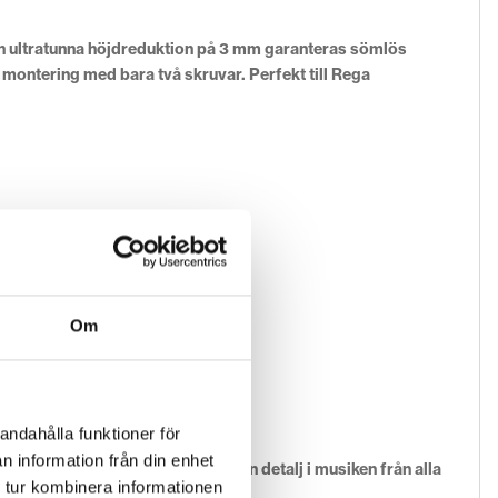
in ultratunna höjdreduktion på 3 mm garanteras sömlös
 montering med bara två skruvar. Perfekt till Rega
Om
andahålla funktioner för
n information från din enhet
t annat. Du kan höra varje liten detalj i musiken från alla
 tur kombinera informationen
ar på sina skivor.