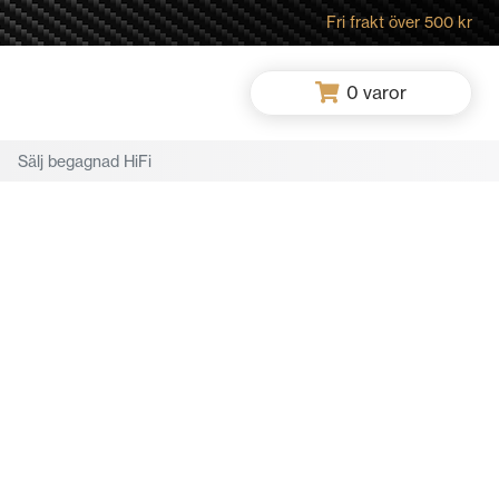
Fri frakt över 500 kr
0
varor
Sälj begagnad HiFi