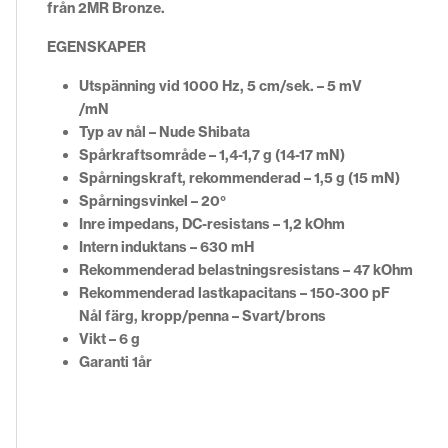
från 2MR Bronze.
EGENSKAPER
Utspänning vid 1000 Hz, 5 cm/sek. – 5 mV
/mN
Typ av nål – Nude Shibata
Spårkraftsområde – 1,4-1,7 g (14-17 mN)
Spårningskraft, rekommenderad – 1,5 g (15 mN)
Spårningsvinkel – 20°
Inre impedans, DC-resistans – 1,2 kOhm
Intern induktans – 630 mH
Rekommenderad belastningsresistans – 47 kOhm
Rekommenderad lastkapacitans – 150-300 pF
Nål färg, kropp/penna – Svart/brons
Vikt – 6 g
Garanti 1år