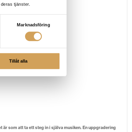
deras tjänster.
a av autenticitet.
Marknadsföring
Tillåt alla
 är som att ta ett steg in i själva musiken. En uppgradering