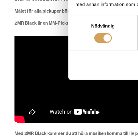
med annan information som du 
Målet för alla pickuper bör vara att återge ljudet så nära ar
Samtyckesval
2MR Black är en MM-Pickup.
Nödvändig
Med 2MR Black kommer du att höra musiken komma till liv på s