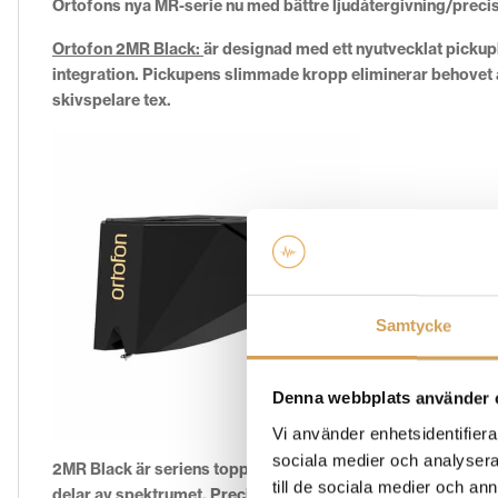
Ortofons nya MR-serie nu med bättre ljudåtergivning/precis
Ortofon 2MR Black:
är designad med ett nyutvecklat pickup
integration. Pickupens slimmade kropp eliminerar behovet av
skivspelare tex.
Samtycke
Denna webbplats använder 
Vi använder enhetsidentifierar
sociala medier och analysera 
2MR Black är seriens toppmodell med ljudåtergivning i absol
till de sociala medier och a
delar av spektrumet. Precis som artisten ville att du skulle 