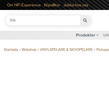
Om HiFi Experience
Köpvillkor
Jobba hos oss
Sök
efter:
Produkter
Utf
Startsida
»
Webshop
»
VINYLSPELARE & SKIVSPELARE
»
Pickupe