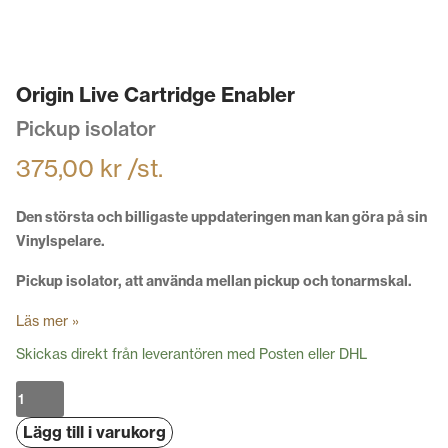
Origin Live Cartridge Enabler
Pickup isolator
375,00
kr
/st.
Den största och billigaste uppdateringen man kan göra på sin
Vinylspelare.
Pickup isolator, att använda mellan pickup och tonarmskal.
Läs mer »
Skickas direkt från leverantören med Posten eller DHL
Origin
Live
Lägg till i varukorg
Cartridge