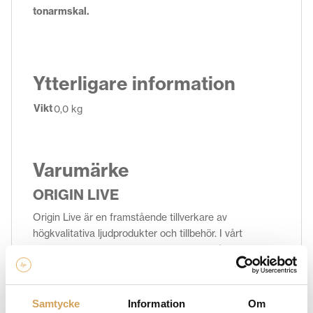
tonarmskal.
Ytterligare information
Vikt
0,0 kg
Varumärke
ORIGIN LIVE
Origin Live är en framstående tillverkare av
högkvalitativa ljudprodukter och tillbehör. I vårt
sortiment hos HiFi Experience hittar du både pickup
isolator för vinylspelare samt skivpuck som fungerar till
alla skivspelare. Varje produkt från Origin Live
kännetecknas av exceptionell prestanda och precision
Samtycke
Information
Om