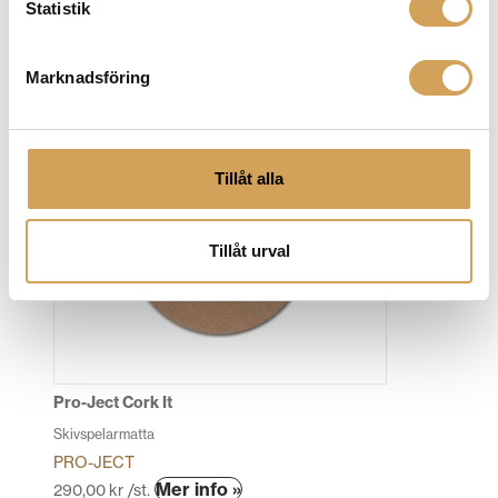
Clearaudio Stroboscope Testrecord
Statistik
Testskiva för hastighetskontroll
CLEARAUDIO
Marknadsföring
Mer info »
949,00
kr
/st.
Tillåt alla
Tillåt urval
Pro-Ject Cork It
Skivspelarmatta
PRO-JECT
Mer info »
290,00
kr
/st.