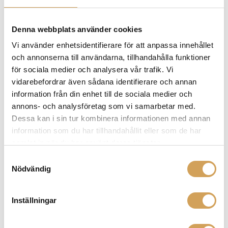
som garanterat kommer ta ditt ljudsystem till en helt
ny nivå. Utforska deras imponerande produkter och
upptäck den fantastiska ljudupplevelse som Origin
Denna webbplats använder cookies
Live har att erbjuda.
Vi använder enhetsidentifierare för att anpassa innehållet
och annonserna till användarna, tillhandahålla funktioner
för sociala medier och analysera vår trafik. Vi
vidarebefordrar även sådana identifierare och annan
Relaterade produkter
information från din enhet till de sociala medier och
annons- och analysföretag som vi samarbetar med.
Dessa kan i sin tur kombinera informationen med annan
information som du har tillhandahållit eller som de har
samlat in när du har använt deras tjänster.
Samtyckesval
Nödvändig
Inställningar