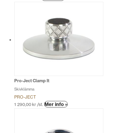
Pro-Ject Clamp It
Skivklämma
PRO-JECT
Mer info »
1 290,00
kr
/st.