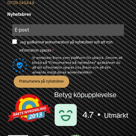
0709-145444
Nyhetsbrev
Jag godkänner prenumeration på nyhetsbrev och att min
information sparas.
Vi använder Brevo som plattform för utskick. Genom att
klicka på "Prenumerera på nyhetsbrev" godkänner du
att din information sparas hos Brevo och att den
används enligt deras
användarvillkor
Prenumerera på nyhetsbrev