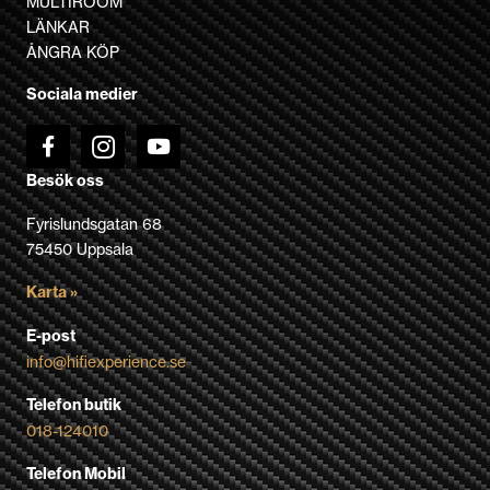
MULTIROOM
kan
LÄNKAR
väljas
ÅNGRA KÖP
på
Sociala medier
produktsidan
Besök oss
Fyrislundsgatan 68
75450 Uppsala
Karta »
E-post
info@hifiexperience.se
Telefon butik
018-124010
Telefon Mobil