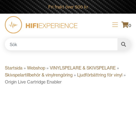
Fri frakt över 500 kr
0
Sök
efter:
Startsida
»
Webshop
»
VINYLSPELARE & SKIVSPELARE
»
Skivspelartillbehör & vinylrengöring
»
Ljudförbättring för vinyl
»
Origin Live Cartridge Enabler