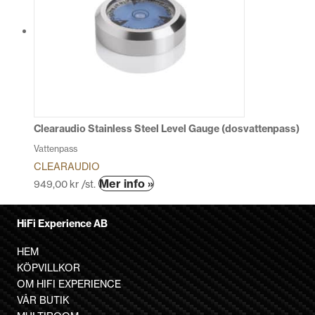
Clearaudio Stainless Steel Level Gauge (dosvattenpass)
Vattenpass
CLEARAUDIO
Den
Mer info »
949,00
kr
/st.
här
produkten
HiFi Experience AB
har
flera
HEM
varianter.
KÖPVILLKOR
De
OM HIFI EXPERIENCE
olika
VÅR BUTIK
alternativen