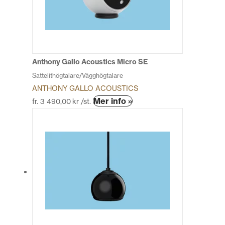
olika
alternativen
kan
väljas
på
produktsidan
Anthony Gallo Acoustics Micro SE
Sattelithögtalare/Vägghögtalare
ANTHONY GALLO ACOUSTICS
Den
Mer info »
fr.
3 490,00
kr
/st.
här
produkten
har
flera
varianter.
De
olika
alternativen
kan
väljas