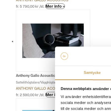
ANTHONY GALLO ACOUSTICS
Den
Mer info »
fr.
5 790,00
kr
/st.
här
produkten
har
flera
varianter.
De
olika
alternativen
kan
väljas
på
Samtycke
produktsidan
Anthony Gallo Acoustics Micro
Sattelithögtalare/Vägghögtalare
ANTHONY GALLO ACOUSTICS
Denna webbplats använder 
Den
Mer info »
fr.
2 590,00
kr
/st.
Vi använder enhetsidentifierar
här
sociala medier och analysera 
produkten
till de sociala medier och a