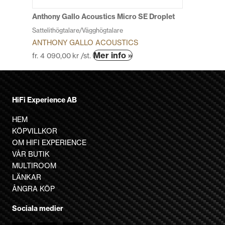
på
produktsidan
Anthony Gallo Acoustics Micro SE Droplet
Sattelithögtalare/Vägghögtalare
ANTHONY GALLO ACOUSTICS
Den
Mer info »
fr.
4 090,00
kr
/st.
här
produkten
har
HiFi Experience AB
flera
varianter.
HEM
De
KÖPVILLKOR
olika
OM HIFI EXPERIENCE
alternativen
VÅR BUTIK
kan
MULTIROOM
väljas
LÄNKAR
på
ÅNGRA KÖP
produktsidan
Sociala medier