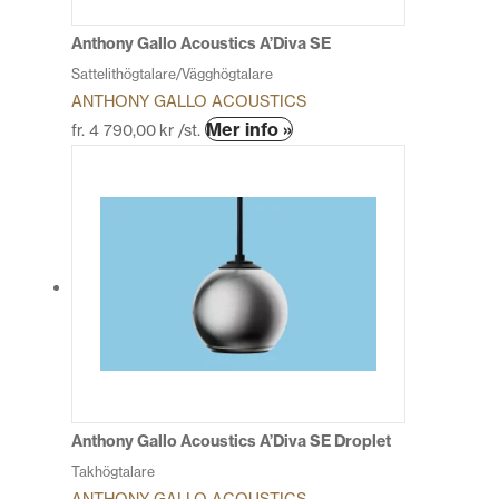
på
produktsidan
Anthony Gallo Acoustics A’Diva SE
Sattelithögtalare/Vägghögtalare
ANTHONY GALLO ACOUSTICS
Den
Mer info »
fr.
4 790,00
kr
/st.
här
produkten
har
flera
varianter.
De
olika
alternativen
kan
väljas
på
produktsidan
Anthony Gallo Acoustics A’Diva SE Droplet
Takhögtalare