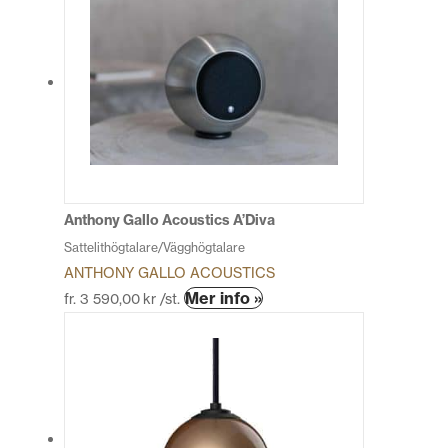
Anthony Gallo Acoustics A’Diva
Sattelithögtalare/Vägghögtalare
ANTHONY GALLO ACOUSTICS
Den
Mer info »
fr.
3 590,00
kr
/st.
här
produkten
har
flera
varianter.
De