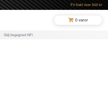
Fri frakt över 500 kr
0
varor
Sälj begagnad HiFi