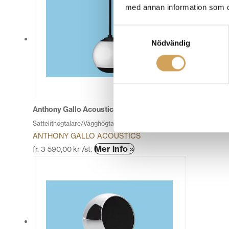
har
med annan information som du 
flera
varianter.
Samtyckesval
De
Nödvändig
olika
alternativen
kan
väljas
på
produktsidan
Anthony Gallo Acoustics Micro Droplet
Sattelithögtalare/Vägghögtalare
ANTHONY GALLO ACOUSTICS
Den
Mer info »
fr.
3 590,00
kr
/st.
här
produkten
har
flera
varianter.
De