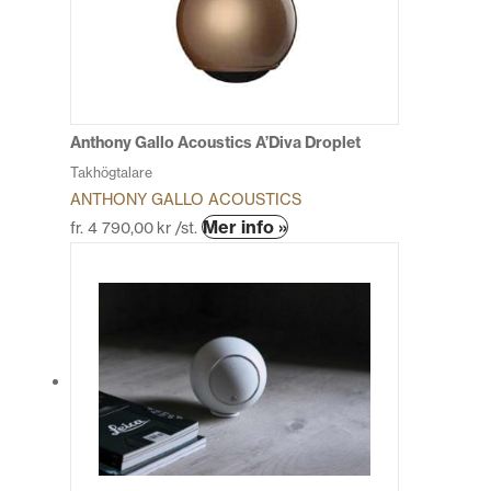
olika
alternativen
kan
väljas
på
produktsidan
Anthony Gallo Acoustics A’Diva Droplet
Takhögtalare
ANTHONY GALLO ACOUSTICS
Den
Mer info »
fr.
4 790,00
kr
/st.
här
produkten
har
flera
varianter.
De
olika
alternativen
kan
väljas