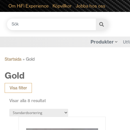
Om HiFi Experience
Köpvillkor
Jobba hos oss
Sök
efter:
Produkter
Utf
Startsida
»
Gold
Gold
Visa filter
Visar alla 8 resultat