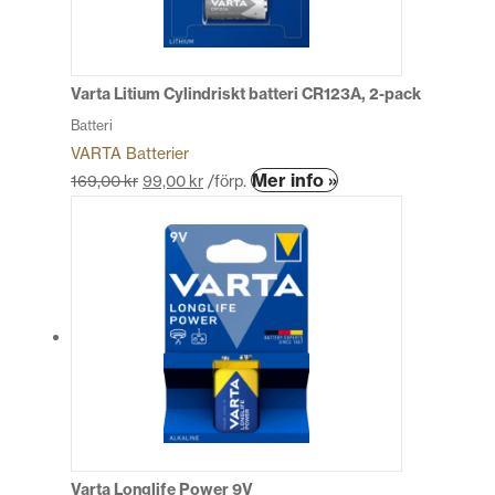
kan
väljas
på
produktsidan
Varta Litium Cylindriskt batteri CR123A, 2-pack
Batteri
VARTA Batterier
Den
Mer info »
169,00
kr
99,00
kr
/förp.
här
produkten
har
flera
varianter.
De
olika
alternativen
kan
väljas
på
produktsidan
Varta Longlife Power 9V