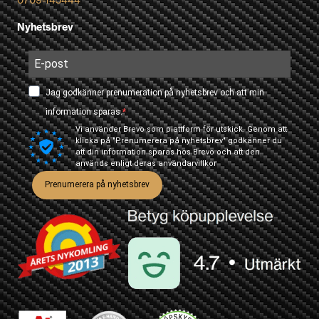
Nyhetsbrev
Jag godkänner prenumeration på nyhetsbrev och att min
information sparas.
Vi använder Brevo som plattform för utskick. Genom att
klicka på "Prenumerera på nyhetsbrev" godkänner du
att din information sparas hos Brevo och att den
används enligt deras
användarvillkor
Prenumerera på nyhetsbrev