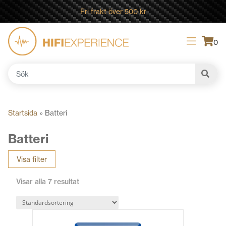
Fri frakt över 500 kr
0
Sök
efter:
Startsida
»
Batteri
Batteri
Visa filter
Visar alla 7 resultat