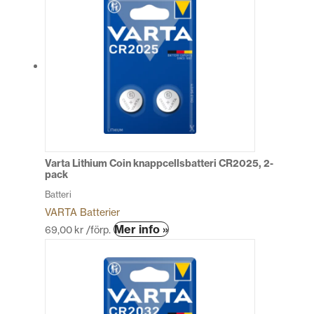
Varta Lithium Coin knappcellsbatteri CR2025, 2-
pack
Batteri
VARTA Batterier
Den
Mer info »
69,00
kr
/förp.
här
produkten
har
flera
varianter.