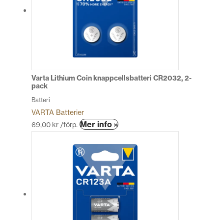
De
olika
alternativen
kan
väljas
på
produktsidan
Varta Lithium Coin knappcellsbatteri CR2032, 2-
pack
Batteri
VARTA Batterier
Den
Mer info »
69,00
kr
/förp.
här
produkten
har
flera
varianter.
De
olika
alternativen