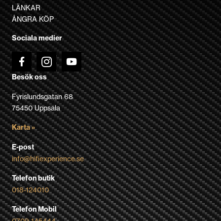
kan
LÄNKAR
väljas
ÅNGRA KÖP
på
Sociala medier
produktsidan
Besök oss
Fyrislundsgatan 68
75450 Uppsala
Karta »
E-post
info@hifiexperience.se
Telefon butik
018-124010
Telefon Mobil
0709-145444