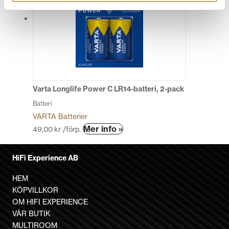
varianter.
De
olika
alternativen
kan
väljas
på
produktsidan
Varta Longlife Power C LR14-batteri, 2-pack
Batteri
VARTA Batterier
Den
Mer info »
49,00
kr
/förp.
här
produkten
HiFi Experience AB
har
flera
HEM
varianter.
KÖPVILLKOR
De
OM HIFI EXPERIENCE
olika
VÅR BUTIK
alternativen
MULTIROOM