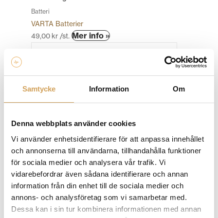
Batteri
VARTA Batterier
Den
Mer info »
49,00
kr
/st.
här
produkten
har
flera
Samtycke
Information
Om
varianter.
De
olika
Denna webbplats använder cookies
alternativen
kan
Vi använder enhetsidentifierare för att anpassa innehållet
väljas
och annonserna till användarna, tillhandahålla funktioner
på
för sociala medier och analysera vår trafik. Vi
produktsidan
Varta Longlife Power AA-batteri, 4-pack
vidarebefordrar även sådana identifierare och annan
information från din enhet till de sociala medier och
Batteri
annons- och analysföretag som vi samarbetar med.
VARTA Batterier
Dessa kan i sin tur kombinera informationen med annan
Den
Mer info »
49,00
kr
/förp.