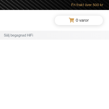
Fri frakt över 500 kr
0
varor
Sälj begagnad HiFi