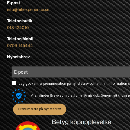
E-post
info@hifiexperience.se
Telefon butik
018-124010
Telefon Mobil
0709-145444
Nyhetsbrev
Jag godkänner prenumeration på nyhetsbrev och att min information s
Vi använder Brevo som plattform för utskick. Genom att klicka
Prenumerera på nyhetsbrev