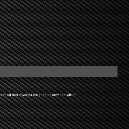
 och att den används enligt deras
användarvillkor