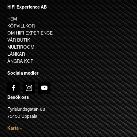
har
HiFi Experience AB
flera
varianter.
HEM
De
KÖPVILLKOR
olika
OM HIFI EXPERIENCE
alternativen
VÅR BUTIK
kan
MULTIROOM
väljas
LÄNKAR
på
ÅNGRA KÖP
produktsidan
Sociala medier
Besök oss
Fyrislundsgatan 68
75450 Uppsala
Karta »