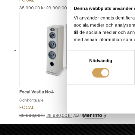
FOCAL
Den
Mer info »
35 990,00
kr
23 990,00
kr
/par
Denna webbplats använder 
här
Vi använder enhetsidentifierar
produkten
sociala medier och analysera 
har
till de sociala medier och a
flera
med annan information som du 
varianter.
De
Samtyckesval
olika
Nödvändig
alternativen
kan
väljas
på
produktsidan
Focal Vestia No4
Golvhögtalare
FOCAL
Den
Mer info »
39 990,00
kr
26 990,00
kr
/par
här
produkten