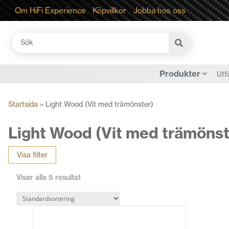
Om HiFi Experience
Köpvillkor
Jobba hos oss
Sök
efter:
Produkter
Utf
Startsida
»
Light Wood (Vit med trämönster)
Light Wood (Vit med trämönst
Visa filter
Visar alla 5 resultat