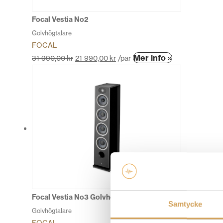
på
produktsidan
Focal Vestia No2
Golvhögtalare
FOCAL
Den
Mer info »
31 990,00
kr
21 990,00
kr
/par
här
produkten
har
flera
varianter.
De
olika
alternativen
kan
väljas
på
produktsidan
Focal Vestia No3 Golvhögtalare
Samtycke
Golvhögtalare