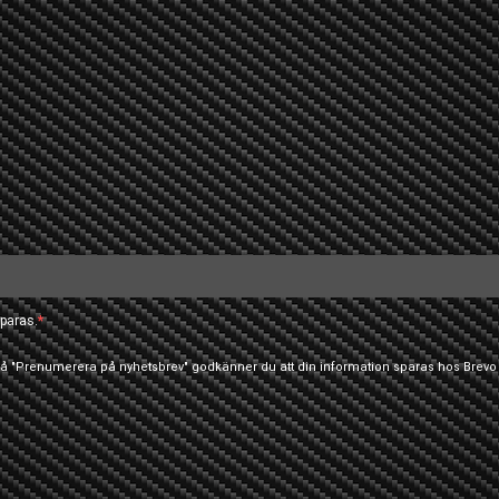
paras.
 på "Prenumerera på nyhetsbrev" godkänner du att din information sparas hos Brevo