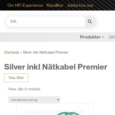
Om HiFi Experience
Köpvillkor
Jobba hos oss
Sök
efter:
Produkter
Utf
Startsida
»
Silver inkl Nätkabel Premier
Silver inkl Nätkabel Premier
Visa filter
Visar alla 2 resultat