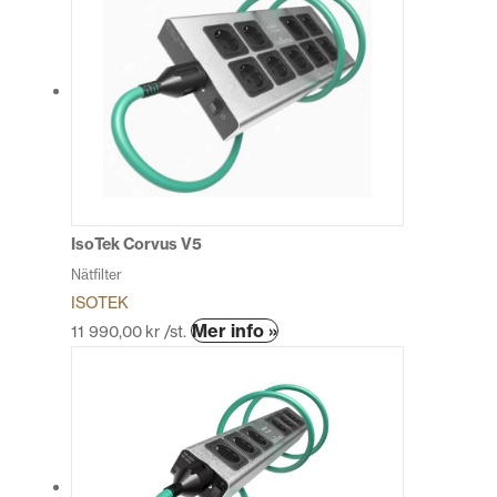
IsoTek Corvus V5
Nätfilter
ISOTEK
Den
Mer info »
11 990,00
kr
/st.
här
produkten
har
flera
varianter.
De