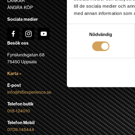
LÄNKAR
på
till de sociala medier och a
ÅNGRA KÖP
produktsidan
med annan information som du 
Sociala medier
Samtyckesval
Nödvändig
Besök oss
Fyrislundsgatan 68
75450 Uppsala
Karta »
E-post
info@hifiexperience.se
Telefon butik
018-124010
Telefon Mobil
0709-145444