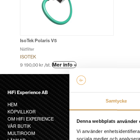
olika
alternativen
kan
väljas
på
produktsidan
IsoTek Polaris V5
Nätfilter
ISOTEK
Den
Mer info »
9 190,00
kr
/st.
här
produkten
har
HiFi Experience AB
flera
varianter.
Samtycke
HEM
De
KÖPVILLKOR
olika
OM HIFI EXPERIENCE
alternativen
Denna webbplats använder 
VÅR BUTIK
kan
Vi använder enhetsidentifierar
MULTIROOM
väljas
sociala medier och analysera 