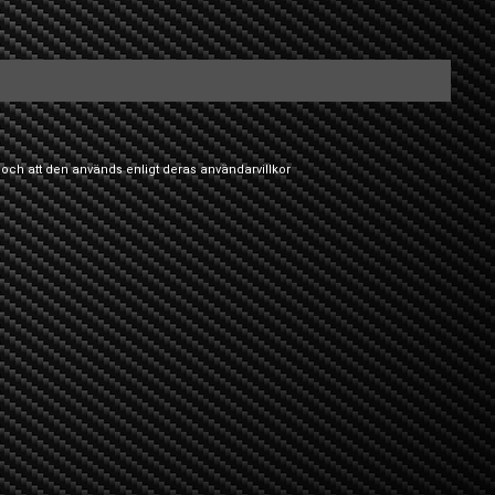
 och att den används enligt deras
användarvillkor