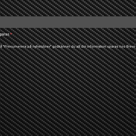
paras.
 på "Prenumerera på nyhetsbrev" godkänner du att din information sparas hos Brevo