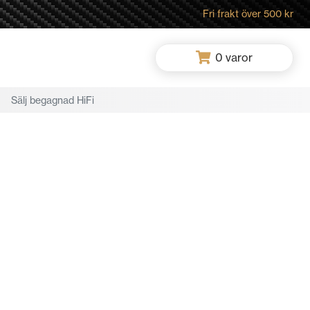
Fri frakt över 500 kr
0
varor
Sälj begagnad HiFi