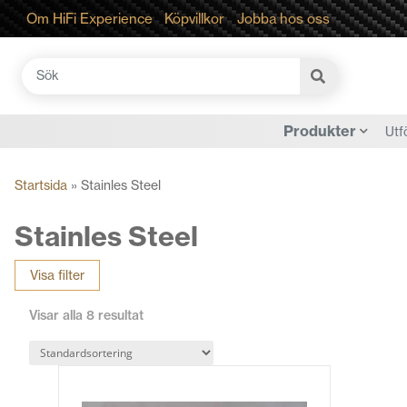
Om HiFi Experience
Köpvillkor
Jobba hos oss
Sök
efter:
Produkter
Utf
Startsida
»
Stainles Steel
Stainles Steel
Visa filter
Visar alla 8 resultat