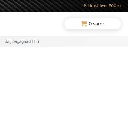
Fri frakt över 500 kr
0
varor
Sälj begagnad HiFi