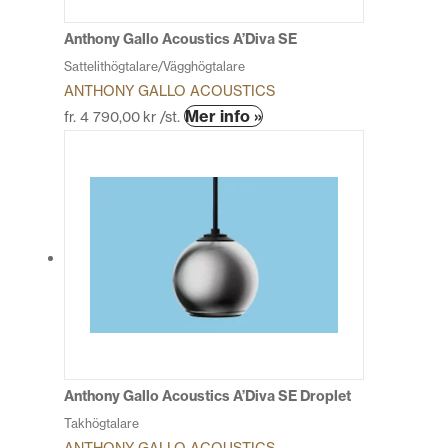
på
produktsidan
Anthony Gallo Acoustics A’Diva SE
Sattelithögtalare/Vägghögtalare
ANTHONY GALLO ACOUSTICS
Den
Mer info »
fr.
4 790,00
kr
/st.
här
produkten
har
flera
varianter.
De
olika
alternativen
kan
väljas
på
produktsidan
Anthony Gallo Acoustics A’Diva SE Droplet
Takhögtalare