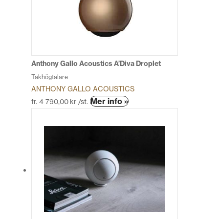
olika
alternativen
kan
väljas
på
produktsidan
Anthony Gallo Acoustics A’Diva Droplet
Takhögtalare
ANTHONY GALLO ACOUSTICS
Den
Mer info »
fr.
4 790,00
kr
/st.
här
produkten
har
flera
varianter.
De
olika
alternativen
kan
väljas