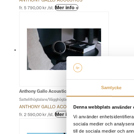
ANTHONY GALLO ACOUSTICS
Den
Mer info »
fr.
5 790,00
kr
/st.
här
produkten
har
flera
varianter.
De
olika
alternativen
kan
väljas
på
Samtycke
produktsidan
Anthony Gallo Acoustics Micro
Sattelithögtalare/Vägghögtalare
ANTHONY GALLO ACOUSTICS
Denna webbplats använder 
Den
Mer info »
fr.
2 590,00
kr
/st.
Vi använder enhetsidentifierar
här
sociala medier och analysera 
produkten
till de sociala medier och a