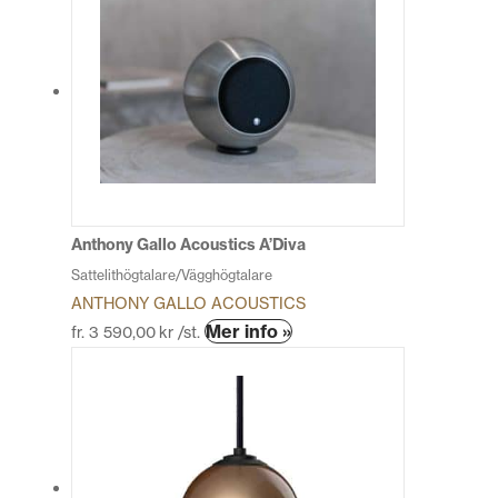
Anthony Gallo Acoustics A’Diva
Sattelithögtalare/Vägghögtalare
ANTHONY GALLO ACOUSTICS
Den
Mer info »
fr.
3 590,00
kr
/st.
här
produkten
har
flera
varianter.
De