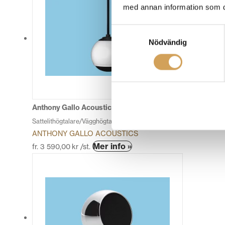
har
med annan information som du 
flera
varianter.
Samtyckesval
De
Nödvändig
olika
alternativen
kan
väljas
på
produktsidan
Anthony Gallo Acoustics Micro Droplet
Sattelithögtalare/Vägghögtalare
ANTHONY GALLO ACOUSTICS
Den
Mer info »
fr.
3 590,00
kr
/st.
här
produkten
har
flera
varianter.
De