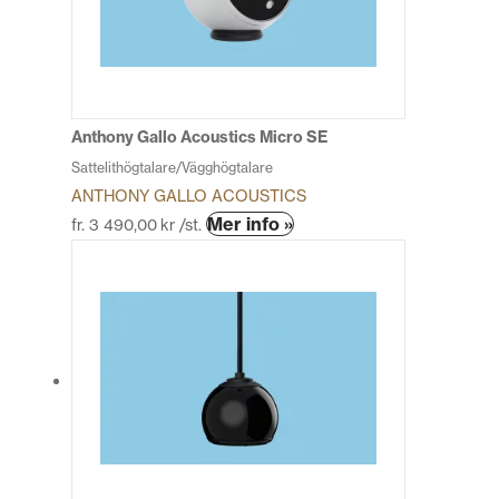
olika
alternativen
kan
väljas
på
produktsidan
Anthony Gallo Acoustics Micro SE
Sattelithögtalare/Vägghögtalare
ANTHONY GALLO ACOUSTICS
Den
Mer info »
fr.
3 490,00
kr
/st.
här
produkten
har
flera
varianter.
De
olika
alternativen
kan
väljas