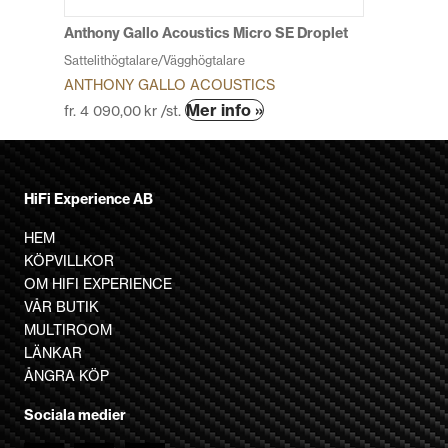
på
produktsidan
Anthony Gallo Acoustics Micro SE Droplet
Sattelithögtalare/Vägghögtalare
ANTHONY GALLO ACOUSTICS
Den
Mer info »
fr.
4 090,00
kr
/st.
här
produkten
har
HiFi Experience AB
flera
varianter.
HEM
De
KÖPVILLKOR
olika
OM HIFI EXPERIENCE
alternativen
VÅR BUTIK
kan
MULTIROOM
väljas
LÄNKAR
på
ÅNGRA KÖP
produktsidan
Sociala medier