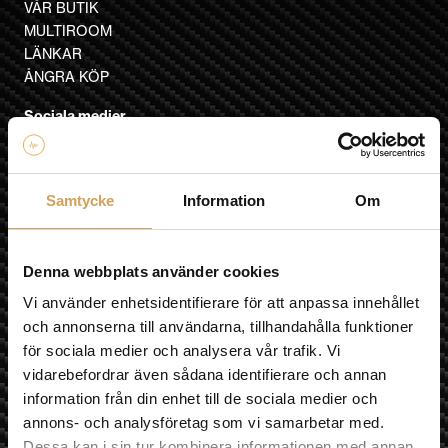
VÅR BUTIK
MULTIROOM
LÄNKAR
ÅNGRA KÖP
Sociala medier
Besök oss
Samtycke
Information
Om
Fyrislundsgatan 68
75450 Uppsala
Denna webbplats använder cookies
Karta »
Vi använder enhetsidentifierare för att anpassa innehållet
och annonserna till användarna, tillhandahålla funktioner
E-post
för sociala medier och analysera vår trafik. Vi
info@hifiexperience.se
vidarebefordrar även sådana identifierare och annan
Telefon butik
information från din enhet till de sociala medier och
018-124010
annons- och analysföretag som vi samarbetar med.
Dessa kan i sin tur kombinera informationen med annan