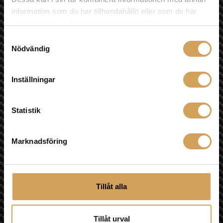
Telefon Mobil
information som du har tillhandahållit eller som de har
0709-145444
samlat in när du har använt deras tjänster.
Nyhetsbrev
Samtyckesval
Nödvändig
Inställningar
Jag godkänner prenumeration på nyhetsbrev och att min
information sparas.
Vi använder Brevo som plattform för utskick. Genom att
Statistik
klicka på "Prenumerera på nyhetsbrev" godkänner du
att din information sparas hos Brevo och att den
används enligt deras
användarvillkor
Marknadsföring
Prenumerera på nyhetsbrev
Tillåt alla
Tillåt urval