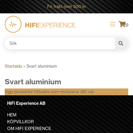
Fri frakt över 500 kr
0
Sök
efter:
Startsida
»
Svart aluminium
Svart aluminium
Inga produkter hittades som motsvarar ditt val.
HiFi Experience AB
HEM
KÖPVILLKOR
OM HIFI EXPERIENCE