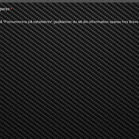
paras.
 på "Prenumerera på nyhetsbrev" godkänner du att din information sparas hos Brevo