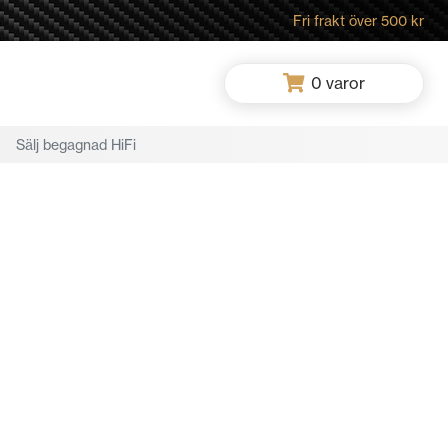
Fri frakt över 500 kr
0
varor
Sälj begagnad HiFi