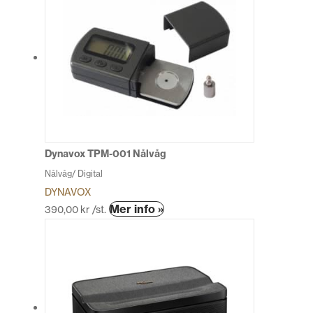
Dynavox TPM-001 Nålvåg
Nålvåg/ Digital
DYNAVOX
Den
Mer info »
390,00
kr
/st.
här
produkten
har
flera
varianter.
De