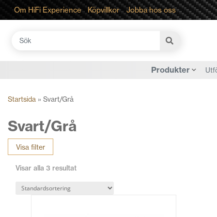
Om HiFi Experience
Köpvillkor
Jobba hos oss
Sök
efter:
Produkter
Utf
Startsida
»
Svart/Grå
Svart/Grå
Visa filter
Visar alla 3 resultat