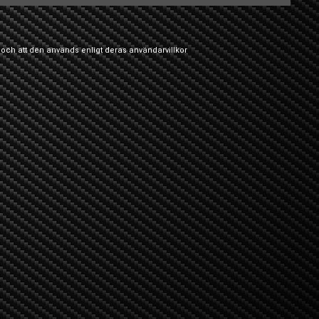
 och att den används enligt deras
användarvillkor