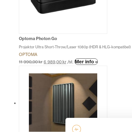
olika
alternativen
kan
väljas
på
produktsidan
Optoma Photon Go
Projektor Ultra Short-Throw/Laser 1080p (HDR & HLG-kompatibel)
OPTOMA
Den
Mer info »
11 990,00
kr
6 989,00
kr
/st.
här
produkten
har
flera
varianter.
De
olika
alternativen
kan
väljas