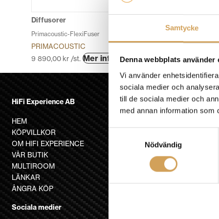
på
produktsidan
Diffusorer
Samtycke
Primacoustic-FlexiFuser
PRIMACOUSTIC
Den
Mer info »
9 890,00
kr
/st.
Denna webbplats använder 
här
Vi använder enhetsidentifierar
produkten
sociala medier och analysera 
har
till de sociala medier och a
HiFi Experience AB
flera
med annan information som du 
varianter.
HEM
De
KÖPVILLKOR
Samtyckesval
olika
OM HIFI EXPERIENCE
Nödvändig
alternativen
VÅR BUTIK
kan
MULTIROOM
väljas
LÄNKAR
på
ÅNGRA KÖP
produktsidan
Sociala medier