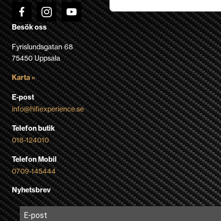
Besök oss
Fyrislundsgatan 68
75450 Uppsala
Karta »
E-post
info@hifiexperience.se
Telefon butik
018-124010
Telefon Mobil
0709-145444
Nyhetsbrev