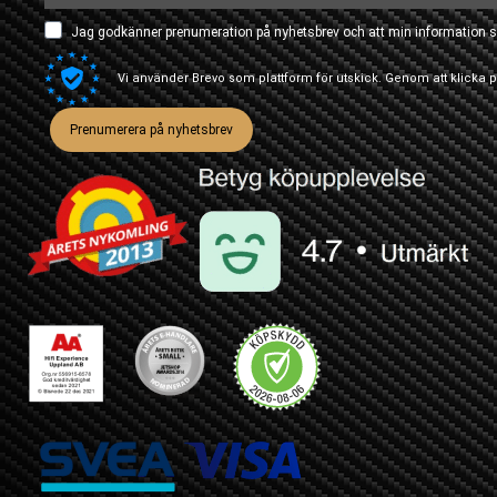
Jag godkänner prenumeration på nyhetsbrev och att min information s
Vi använder Brevo som plattform för utskick. Genom att klicka
Prenumerera på nyhetsbrev