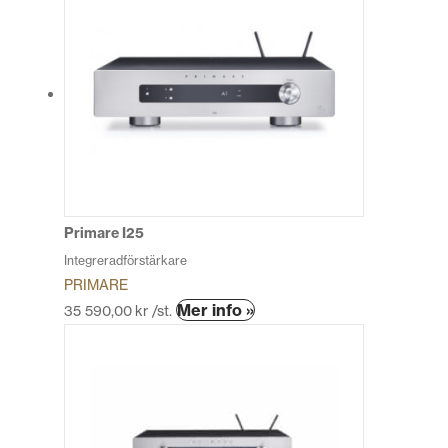
Primare I25
Integreradförstärkare
PRIMARE
Den
Mer info »
35 590,00
kr
/st.
här
produkten
har
flera
varianter.
De