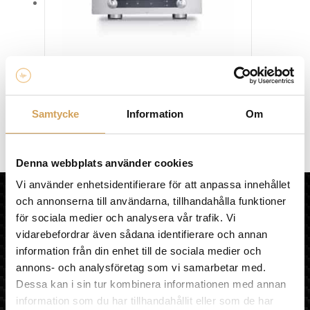
olika
alternativen
kan
väljas
på
produktsidan
Primare I35
Samtycke
Information
Om
Integreradförstärkare
PRIMARE
Den
Mer info »
47 990,00
kr
/st.
Denna webbplats använder cookies
här
produkten
Vi använder enhetsidentifierare för att anpassa innehållet
HiFi Experience AB
har
och annonserna till användarna, tillhandahålla funktioner
flera
för sociala medier och analysera vår trafik. Vi
HEM
varianter.
KÖPVILLKOR
vidarebefordrar även sådana identifierare och annan
De
OM HIFI EXPERIENCE
information från din enhet till de sociala medier och
olika
VÅR BUTIK
annons- och analysföretag som vi samarbetar med.
alternativen
MULTIROOM
Dessa kan i sin tur kombinera informationen med annan
kan
LÄNKAR
information som du har tillhandahållit eller som de har
väljas