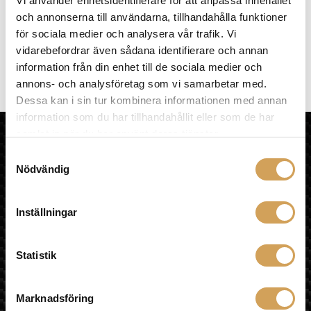
Vi använder enhetsidentifierare för att anpassa innehållet
väljas
på
och annonserna till användarna, tillhandahålla funktioner
produktsidan
för sociala medier och analysera vår trafik. Vi
JBL L82mkII Classic
vidarebefordrar även sådana identifierare och annan
Stativhögtalare
information från din enhet till de sociala medier och
JBL-SYNTHESIS
annons- och analysföretag som vi samarbetar med.
Den
Mer info »
fr.
27 490,00
kr
/par
Dessa kan i sin tur kombinera informationen med annan
här
information som du har tillhandahållit eller som de har
produkten
HiFi Experience AB
samlat in när du har använt deras tjänster.
har
flera
Samtyckesval
HEM
Nödvändig
varianter.
KÖPVILLKOR
De
OM HIFI EXPERIENCE
olika
VÅR BUTIK
Inställningar
alternativen
MULTIROOM
kan
LÄNKAR
väljas
ÅNGRA KÖP
Statistik
på
Sociala medier
produktsidan
Marknadsföring