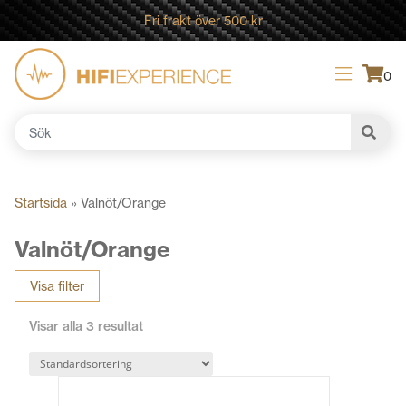
Fri frakt över 500 kr
0
Sök
efter:
Startsida
»
Valnöt/Orange
Valnöt/Orange
Visa filter
Visar alla 3 resultat