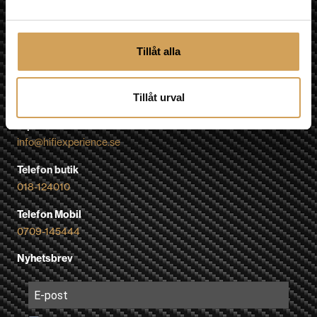
Besök oss
Tillåt alla
Fyrislundsgatan 68
75450 Uppsala
Karta »
Tillåt urval
E-post
info@hifiexperience.se
Telefon butik
018-124010
Telefon Mobil
0709-145444
Nyhetsbrev