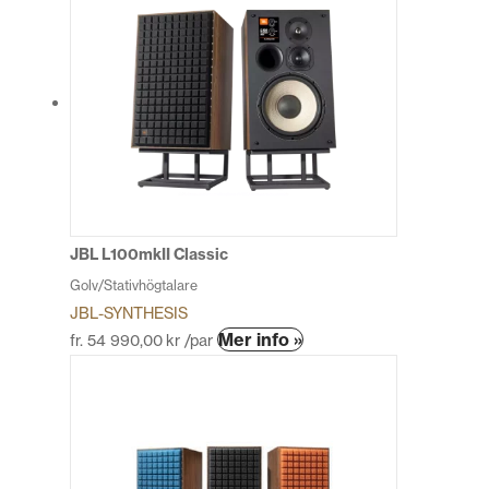
JBL L100mkII Classic
Golv/Stativhögtalare
JBL-SYNTHESIS
Den
Mer info »
fr.
54 990,00
kr
/par
här
produkten
har
flera
varianter.
De