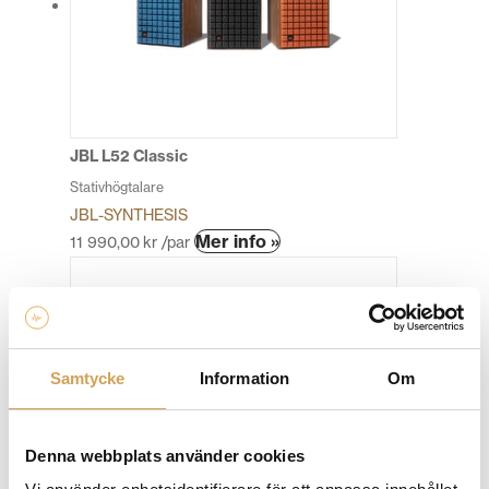
olika
alternativen
kan
väljas
på
produktsidan
JBL L52 Classic
Stativhögtalare
JBL-SYNTHESIS
Den
Mer info »
11 990,00
kr
/par
här
produkten
har
flera
varianter.
Samtycke
Information
Om
De
olika
alternativen
Denna webbplats använder cookies
kan