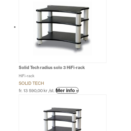
har
flera
varianter.
De
olika
alternativen
kan
väljas
på
produktsidan
Solid Tech radius solo 3 HiFi-rack
HiFi-rack
SOLID TECH
Den
Mer info »
fr.
13 590,00
kr
/st.
här
produkten
har
flera
varianter.
De