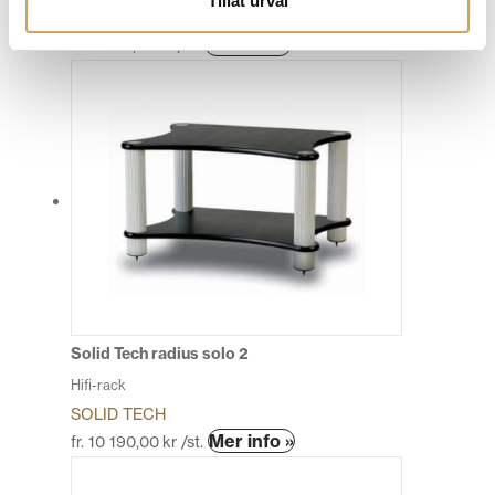
Tillåt urval
SOLID TECH
Den
Mer info »
fr.
4 980,00
kr
/st.
här
produkten
har
flera
varianter.
De
olika
alternativen
kan
väljas
på
produktsidan
Solid Tech radius solo 2
Hifi-rack
SOLID TECH
Den
Mer info »
fr.
10 190,00
kr
/st.
här
produkten