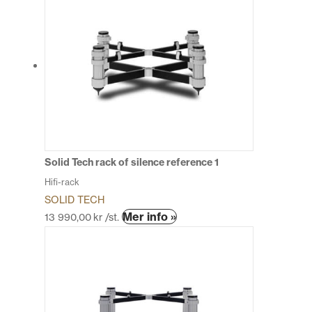
Solid Tech rack of silence reference 1
Hifi-rack
SOLID TECH
Den
Mer info »
13 990,00
kr
/st.
här
produkten
har
flera
varianter.
De