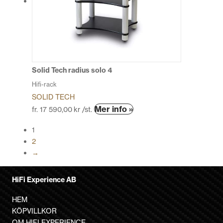
olika
alternativen
kan
väljas
på
produktsidan
Solid Tech radius solo 4
Hifi-rack
SOLID TECH
Den
Mer info »
fr.
17 590,00
kr
/st.
här
1
produkten
2
har
→
flera
varianter.
De
HiFi Experience AB
olika
HEM
alternativen
KÖPVILLKOR
kan
OM HIFI EXPERIENCE
väljas