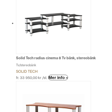
har
flera
varianter.
De
olika
alternativen
kan
väljas
på
produktsidan
Solid Tech radius cinema 8 Tv bänk, stereobänk
Tv/stereobänk
SOLID TECH
Den
Mer info »
fr.
33 950,00
kr
/st.
här
produkten
har
flera
varianter.
De