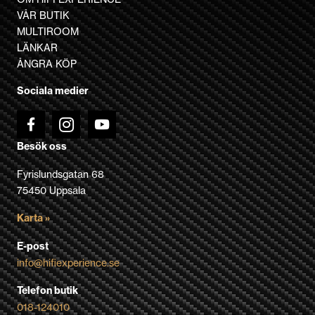
VÅR BUTIK
på
MULTIROOM
produktsidan
LÄNKAR
ÅNGRA KÖP
Sociala medier
Besök oss
Fyrislundsgatan 68
75450 Uppsala
Karta »
E-post
info@hifiexperience.se
Telefon butik
018-124010