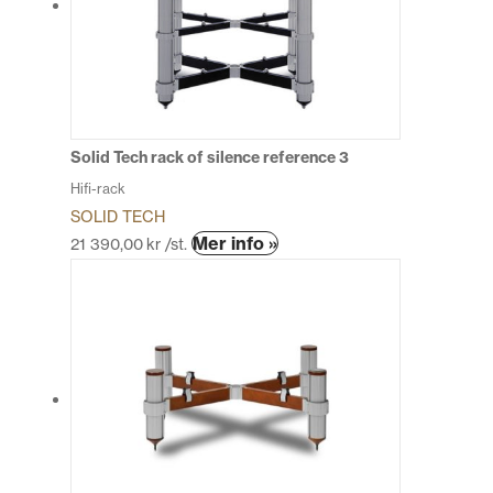
olika
alternativen
kan
väljas
på
produktsidan
Solid Tech rack of silence reference 3
Hifi-rack
SOLID TECH
Den
Mer info »
21 390,00
kr
/st.
här
produkten
har
flera
varianter.
De
olika
alternativen
kan