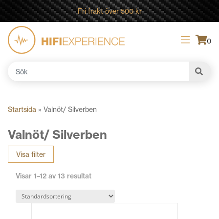
Fri frakt över 500 kr
0
Sök
efter:
Startsida
»
Valnöt/ Silverben
Valnöt/ Silverben
Visa filter
Visar 1–12 av 13 resultat