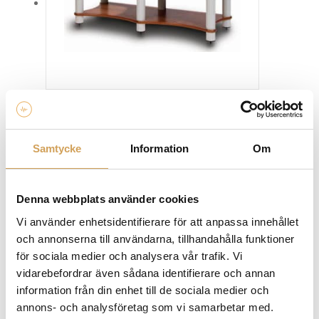
olika
alternativen
kan
väljas
på
produktsidan
Solid Tech radius Duo 2 Stereobänk
Stereobänk
SOLID TECH
Samtycke
Information
Om
Den
Mer info »
fr.
15 290,00
kr
/st.
här
produkten
Denna webbplats använder cookies
har
flera
Vi använder enhetsidentifierare för att anpassa innehållet
varianter.
och annonserna till användarna, tillhandahålla funktioner
De
för sociala medier och analysera vår trafik. Vi
olika
vidarebefordrar även sådana identifierare och annan
alternativen
information från din enhet till de sociala medier och
kan
annons- och analysföretag som vi samarbetar med.
väljas