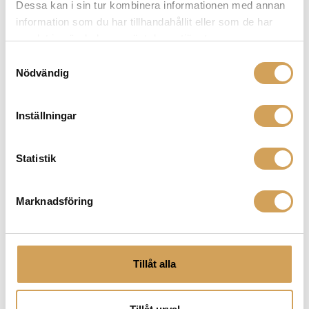
Dessa kan i sin tur kombinera informationen med annan
på
information som du har tillhandahållit eller som de har
produktsidan
Solid Tech radius Duo 3
samlat in när du har använt deras tjänster.
Stereobänk
Samtyckesval
Nödvändig
SOLID TECH
Den
Mer info »
fr.
20 490,00
kr
/st.
här
Inställningar
produkten
har
flera
Statistik
varianter.
De
olika
Marknadsföring
alternativen
kan
väljas
på
Tillåt alla
produktsidan
Solid Tech radius solo 1
Hifi-rack