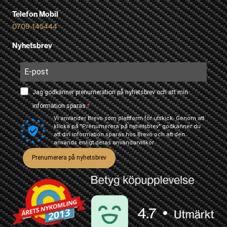
Telefon Mobil
0709-145444
Nyhetsbrev
Jag godkänner prenumeration på nyhetsbrev och att min
information sparas.
Vi använder Brevo som plattform för utskick. Genom att
klicka på "Prenumerera på nyhetsbrev" godkänner du
att din information sparas hos Brevo och att den
används enligt deras
användarvillkor
Prenumerera på nyhetsbrev