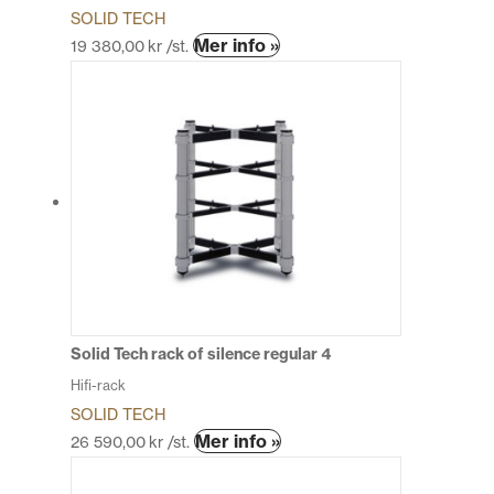
SOLID TECH
Den
Mer info »
19 380,00
kr
/st.
här
produkten
har
flera
varianter.
De
olika
alternativen
kan
väljas
på
produktsidan
Solid Tech rack of silence regular 4
Hifi-rack
SOLID TECH
Den
Mer info »
26 590,00
kr
/st.
här
produkten