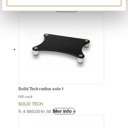
SOLID TECH
Den
Mer info »
fr.
20 490,00
kr
/st.
här
produkten
har
flera
varianter.
De
olika
alternativen
kan
väljas
på
produktsidan
Solid Tech radius solo 1
Hifi-rack
SOLID TECH
Den
Mer info »
fr.
4 980,00
kr
/st.
här
produkten