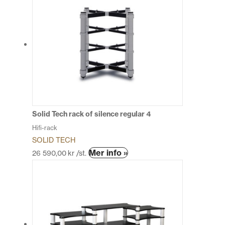
har
flera
varianter.
De
olika
alternativen
kan
väljas
på
produktsidan
Solid Tech rack of silence regular 4
Hifi-rack
SOLID TECH
Den
Mer info »
26 590,00
kr
/st.
här
produkten
har
flera
varianter.
De