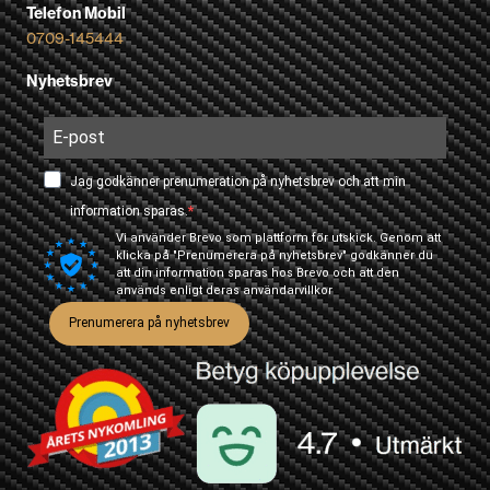
Telefon Mobil
0709-145444
Nyhetsbrev
Jag godkänner prenumeration på nyhetsbrev och att min
information sparas.
Vi använder Brevo som plattform för utskick. Genom att
klicka på "Prenumerera på nyhetsbrev" godkänner du
att din information sparas hos Brevo och att den
används enligt deras
användarvillkor
Prenumerera på nyhetsbrev