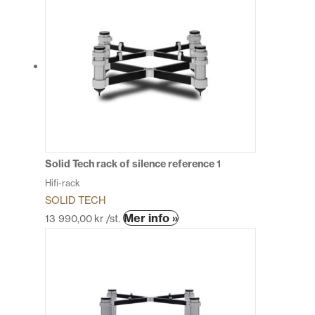
Solid Tech rack of silence reference 1
Hifi-rack
SOLID TECH
Den
Mer info »
13 990,00
kr
/st.
här
produkten
har
flera
varianter.
De