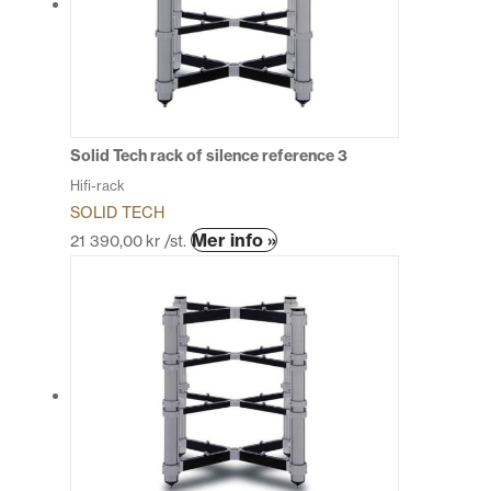
olika
alternativen
kan
väljas
på
produktsidan
Solid Tech rack of silence reference 3
Hifi-rack
SOLID TECH
Den
Mer info »
21 390,00
kr
/st.
här
produkten
har
flera
varianter.
De
olika
alternativen
kan
väljas