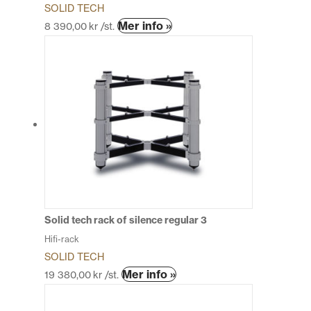
SOLID TECH
Den
Mer info »
8 390,00
kr
/st.
här
produkten
har
flera
varianter.
De
olika
alternativen
kan
väljas
på
produktsidan
Solid tech rack of silence regular 3
Hifi-rack
SOLID TECH
Den
Mer info »
19 380,00
kr
/st.
här
produkten