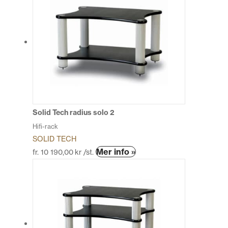
har
flera
varianter.
De
olika
alternativen
kan
väljas
på
produktsidan
Solid Tech radius solo 2
Hifi-rack
SOLID TECH
Den
Mer info »
fr.
10 190,00
kr
/st.
här
produkten
har
flera
varianter.
De