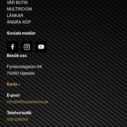
VÅR BUTIK
på
MULTIROOM
produktsidan
LÄNKAR
ÅNGRA KÖP
Sociala medier
Besök oss
Fyrislundsgatan 68
75450 Uppsala
Karta »
E-post
info@hifiexperience.se
Telefon butik
018-124010