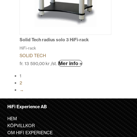
olika
alternativen
kan
väljas
på
produktsidan
Solid Tech radius solo 3 HiFi-rack
HiFi-rack
SOLID TECH
Den
Mer info »
fr.
13 590,00
kr
/st.
här
1
produkten
2
har
→
flera
varianter.
De
HiFi Experience AB
olika
HEM
alternativen
KÖPVILLKOR
kan
OM HIFI EXPERIENCE
väljas