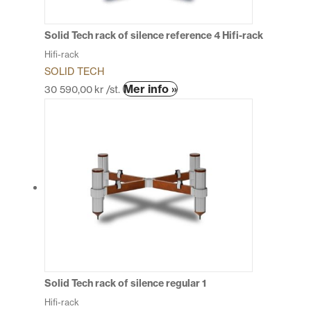
på
produktsidan
Solid Tech rack of silence reference 4 Hifi-rack
Hifi-rack
SOLID TECH
Den
Mer info »
30 590,00
kr
/st.
här
produkten
har
flera
varianter.
De
olika
alternativen
kan
väljas
på
produktsidan
Solid Tech rack of silence regular 1
Hifi-rack