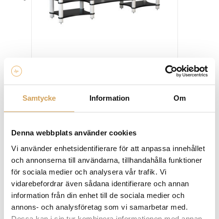
olika
alternativen
kan
väljas
på
produktsidan
Solid Tech radius cinema 8 Tv bänk, stereobänk
Tv/stereobänk
SOLID TECH
Samtycke
Information
Om
Den
Mer info »
fr.
33 950,00
kr
/st.
här
produkten
Denna webbplats använder cookies
har
flera
Vi använder enhetsidentifierare för att anpassa innehållet
varianter.
och annonserna till användarna, tillhandahålla funktioner
De
för sociala medier och analysera vår trafik. Vi
olika
vidarebefordrar även sådana identifierare och annan
alternativen
information från din enhet till de sociala medier och
kan
annons- och analysföretag som vi samarbetar med.
väljas
Dessa kan i sin tur kombinera informationen med annan