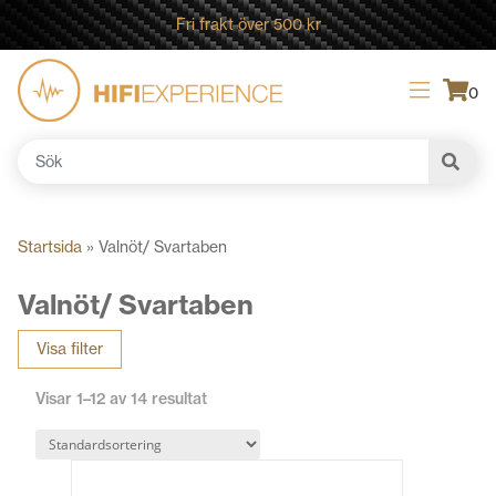
Fri frakt över 500 kr
0
Sök
efter:
Startsida
»
Valnöt/ Svartaben
Valnöt/ Svartaben
Visa filter
Visar 1–12 av 14 resultat