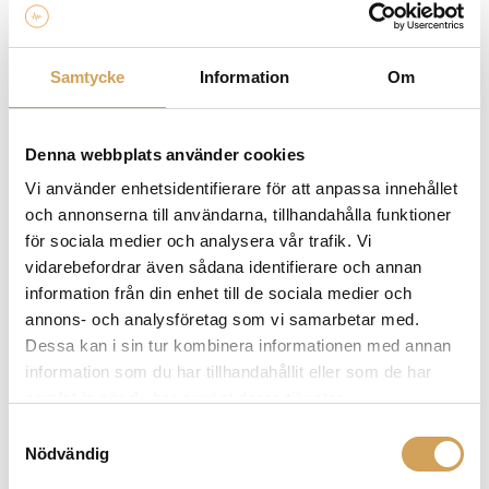
har
flera
varianter.
Samtycke
Information
Om
De
olika
alternativen
Denna webbplats använder cookies
kan
Vi använder enhetsidentifierare för att anpassa innehållet
väljas
på
och annonserna till användarna, tillhandahålla funktioner
produktsidan
för sociala medier och analysera vår trafik. Vi
Solidsteel S5-3
vidarebefordrar även sådana identifierare och annan
Hifi-rack
information från din enhet till de sociala medier och
SOLIDSTEEL
annons- och analysföretag som vi samarbetar med.
Den
Mer info »
9 190,00
kr
/st.
Dessa kan i sin tur kombinera informationen med annan
här
information som du har tillhandahållit eller som de har
produkten
samlat in när du har använt deras tjänster.
har
flera
Samtyckesval
Nödvändig
varianter.
De