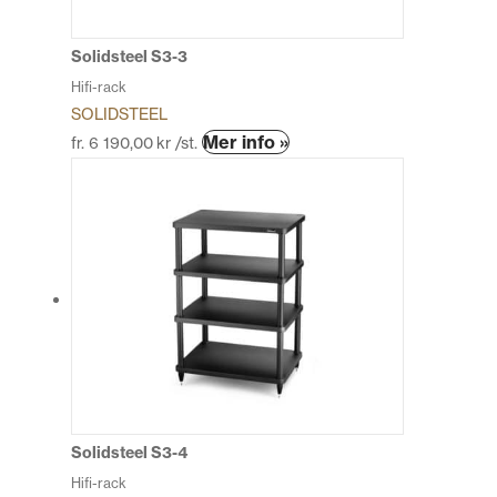
på
produktsidan
Solidsteel S3-3
Hifi-rack
SOLIDSTEEL
Den
Mer info »
fr.
6 190,00
kr
/st.
här
produkten
har
flera
varianter.
De
olika
alternativen
kan
väljas
på
produktsidan
Solidsteel S3-4
Hifi-rack