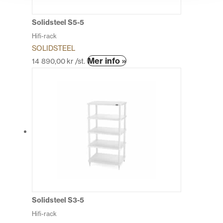
på
produktsidan
Solidsteel S5-5
Hifi-rack
SOLIDSTEEL
Den
Mer info »
14 890,00
kr
/st.
här
produkten
har
flera
varianter.
De
olika
alternativen
kan
väljas
på
produktsidan
Solidsteel S3-5
Hifi-rack