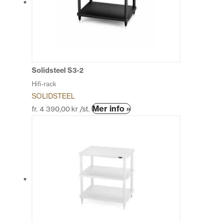
olika
alternativen
kan
väljas
på
produktsidan
Solidsteel S3-2
Hifi-rack
SOLIDSTEEL
Den
Mer info »
fr.
4 390,00
kr
/st.
här
produkten
har
flera
varianter.
De
olika
alternativen
kan
väljas