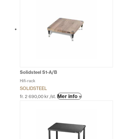
Solidsteel S1-A/B
Hifi-rack
SOLIDSTEEL
Den
Mer info »
fr.
2 690,00
kr
/st.
här
produkten
har
flera
varianter.
De