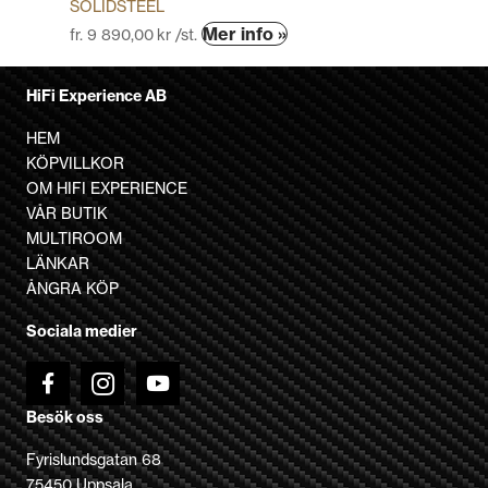
SOLIDSTEEL
Den
Mer info »
fr.
9 890,00
kr
/st.
här
produkten
HiFi Experience AB
har
flera
HEM
varianter.
KÖPVILLKOR
De
OM HIFI EXPERIENCE
olika
VÅR BUTIK
alternativen
MULTIROOM
kan
LÄNKAR
väljas
ÅNGRA KÖP
på
Sociala medier
produktsidan
Besök oss
Fyrislundsgatan 68
75450 Uppsala