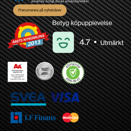
används enligt deras
användarvillkor
Prenumerera på nyhetsbrev