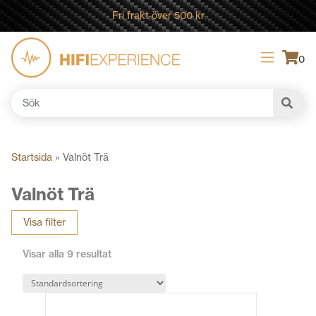
Fri frakt över 500 kr
0
Sök
efter:
Startsida
»
Valnöt Trä
Valnöt Trä
Visa filter
Visar alla 9 resultat