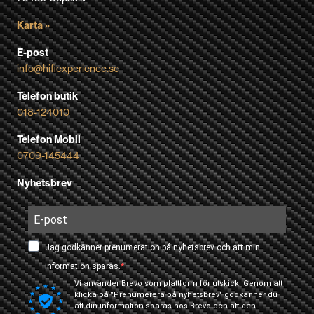
Karta »
E-post
info@hifiexperience.se
Telefon butik
018-124010
Telefon Mobil
0709-145444
Nyhetsbrev
Jag godkänner prenumeration på nyhetsbrev och att min
information sparas.
Vi använder Brevo som plattform för utskick. Genom att
klicka på "Prenumerera på nyhetsbrev" godkänner du
att din information sparas hos Brevo och att den