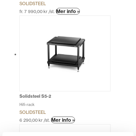
SOLIDSTEEL
Den
Mer info »
fr.
7 990,00
kr
/st.
här
produkten
har
flera
varianter.
De
olika
alternativen
kan
väljas
på
produktsidan
Solidsteel S5-2
Hifi-rack
SOLIDSTEEL
Den
Mer info »
6 290,00
kr
/st.
här
produkten