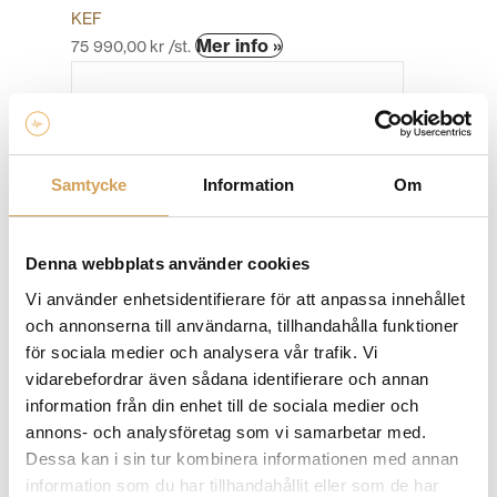
KEF
Den
Mer info »
75 990,00
kr
/st.
här
produkten
har
flera
varianter.
Samtycke
Information
Om
De
olika
alternativen
Denna webbplats använder cookies
kan
väljas
Vi använder enhetsidentifierare för att anpassa innehållet
på
och annonserna till användarna, tillhandahålla funktioner
produktsidan
för sociala medier och analysera vår trafik. Vi
KEF Reference 3 Meta
vidarebefordrar även sådana identifierare och annan
Golvhögtalare
information från din enhet till de sociala medier och
KEF
annons- och analysföretag som vi samarbetar med.
Den
Mer info »
189 900,00
kr
/par
Dessa kan i sin tur kombinera informationen med annan
här
information som du har tillhandahållit eller som de har
produkten