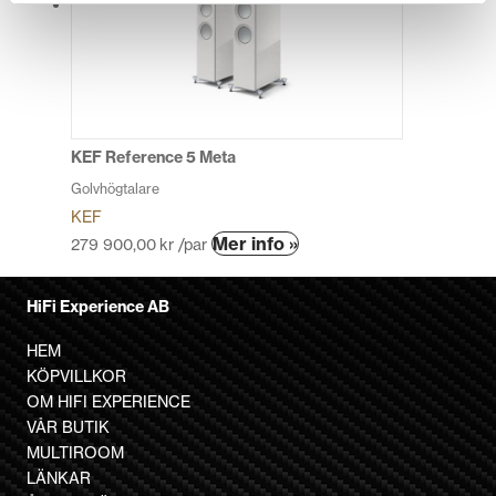
olika
alternativen
kan
väljas
på
produktsidan
KEF Reference 5 Meta
Golvhögtalare
KEF
Den
Mer info »
279 900,00
kr
/par
här
produkten
HiFi Experience AB
har
flera
HEM
varianter.
KÖPVILLKOR
De
OM HIFI EXPERIENCE
olika
VÅR BUTIK
alternativen
MULTIROOM
kan
LÄNKAR
väljas