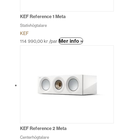
väljas
på
produktsidan
KEF Reference 1 Meta
Stativhögtalare
KEF
Den
Mer info »
114 990,00
kr
/par
här
produkten
har
flera
varianter.
De
olika
alternativen
kan
väljas
på
produktsidan
KEF Reference 2 Meta
Centerhögtalare