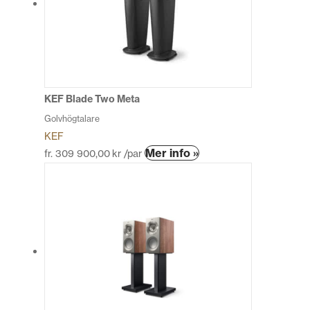
olika
alternativen
kan
väljas
på
produktsidan
KEF Blade Two Meta
Golvhögtalare
KEF
Den
Mer info »
fr.
309 900,00
kr
/par
här
produkten
har
flera
varianter.
De
olika
alternativen
kan