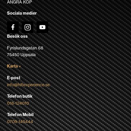
ÅNGRA KÖP
på
Sociala medier
produktsidan
Besök oss
Fyrislundsgatan 68
75450 Uppsala
Karta »
E-post
info@hifiexperience.se
Telefon butik
018-124010
Telefon Mobil
0709-145444