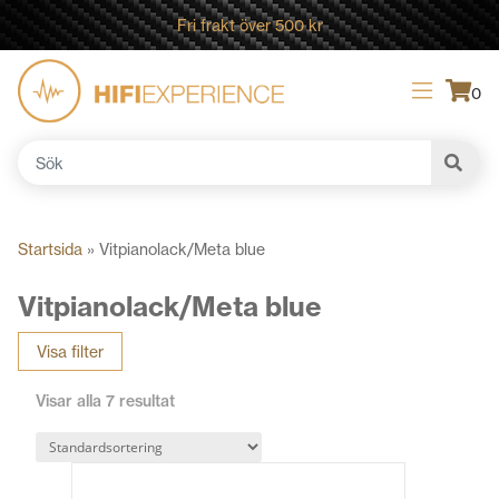
Fri frakt över 500 kr
0
Sök
efter:
Startsida
»
Vitpianolack/Meta blue
Vitpianolack/Meta blue
Visa filter
Visar alla 7 resultat