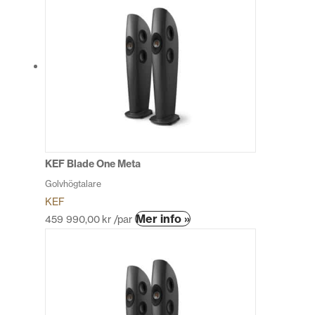
KEF Blade One Meta
Golvhögtalare
KEF
Den
Mer info »
459 990,00
kr
/par
här
produkten
har
flera
varianter.
De