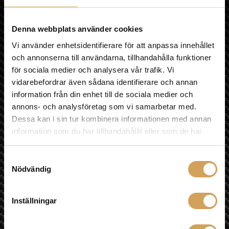
OM HIFI EXPERIENCE
olika
VÅR BUTIK
alternativen
MULTIROOM
Denna webbplats använder cookies
kan
LÄNKAR
Vi använder enhetsidentifierare för att anpassa innehållet
väljas
ÅNGRA KÖP
på
och annonserna till användarna, tillhandahålla funktioner
Sociala medier
produktsidan
för sociala medier och analysera vår trafik. Vi
vidarebefordrar även sådana identifierare och annan
information från din enhet till de sociala medier och
annons- och analysföretag som vi samarbetar med.
Besök oss
Dessa kan i sin tur kombinera informationen med annan
Fyrislundsgatan 68
information som du har tillhandahållit eller som de har
75450 Uppsala
samlat in när du har använt deras tjänster.
Samtyckesval
Karta »
Nödvändig
E-post
info@hifiexperience.se
Inställningar
Telefon butik
018-124010