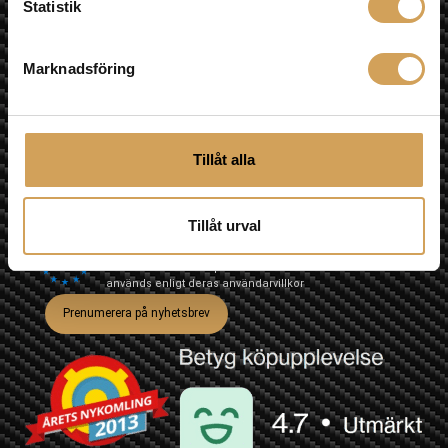
Statistik
Telefon Mobil
0709-145444
Marknadsföring
Nyhetsbrev
Tillåt alla
Jag godkänner prenumeration på nyhetsbrev och att min
information sparas.
Tillåt urval
Vi använder Brevo som plattform för utskick. Genom att
klicka på "Prenumerera på nyhetsbrev" godkänner du
att din information sparas hos Brevo och att den
används enligt deras
användarvillkor
Prenumerera på nyhetsbrev