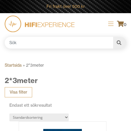
Fri frakt över 500 kr
0
Sök
efter:
Startsida
»
2*3meter
2*3meter
Visa filter
Endast ett sökresultat