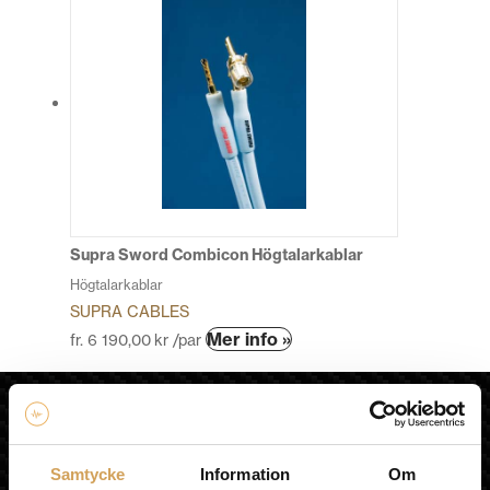
Supra Sword Combicon Högtalarkablar
Högtalarkablar
SUPRA CABLES
Den
Mer info »
fr.
6 190,00
kr
/par
här
produkten
HiFi Experience AB
har
flera
HEM
varianter.
KÖPVILLKOR
Samtycke
Information
Om
De