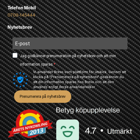
Telefon Mobil
0709-145444
Nyhetsbrev
Jag godkänner prenumeration på nyhetsbrev och att min
information sparas.
Vi använder Brevo som plattform för utskick. Genom att
klicka på "Prenumerera på nyhetsbrev" godkänner du
att din information sparas hos Brevo och att den
används enligt deras
användarvillkor
Prenumerera på nyhetsbrev