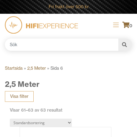
Fri frakt över 500 kr
0
Sök
efter:
Startsida
»
2,5 Meter
»
Sida 6
2,5 Meter
Visa filter
Visar 61–63 av 63 resultat