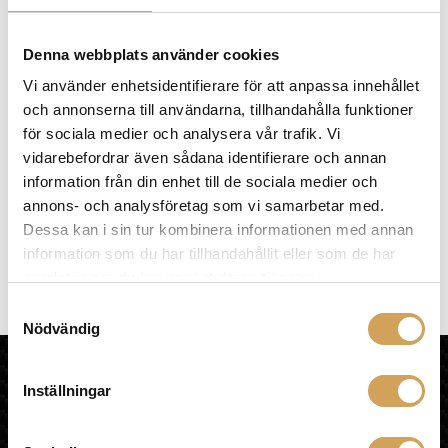
på
produktsidan
Van Den Hul The Twin
Denna webbplats använder cookies
Högtalarkabel
Vi använder enhetsidentifierare för att anpassa innehållet
VAN DEN HUL
och annonserna till användarna, tillhandahålla funktioner
Den
Mer info »
fr.
1 690,00
kr
/par
för sociala medier och analysera vår trafik. Vi
här
vidarebefordrar även sådana identifierare och annan
←
produkten
information från din enhet till de sociala medier och
1
har
annons- och analysföretag som vi samarbetar med.
2
flera
Dessa kan i sin tur kombinera informationen med annan
3
varianter.
information som du har tillhandahållit eller som de har
4
De
samlat in när du har använt deras tjänster.
5
olika
6
Samtyckesval
alternativen
Nödvändig
kan
väljas
HiFi Experience AB
på
Inställningar
HEM
produktsidan
KÖPVILLKOR
OM HIFI EXPERIENCE