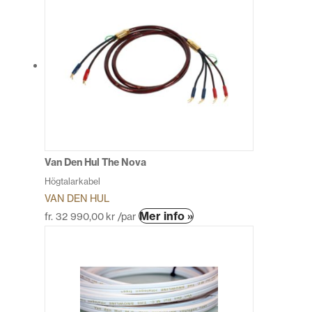
Van Den Hul The Nova
Högtalarkabel
VAN DEN HUL
Den
Mer info »
fr.
32 990,00
kr
/par
här
produkten
har
flera
varianter.
De