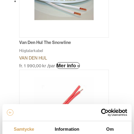
olika
alternativen
kan
väljas
på
produktsidan
Van Den Hul The Snowline
Högtalarkabel
VAN DEN HUL
Den
Mer info »
fr.
1 990,00
kr
/par
här
produkten
har
flera
varianter.
De
olika
alternativen
kan
Samtycke
Information
Om
väljas