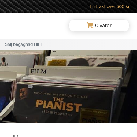
Fri frakt över 500 kr
0
varor
Sälj begagnad HiFi