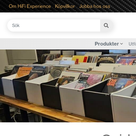
Om HiFi Experience
Köpvillkor
Jobba hos oss
Sök
efter:
Produkter
Utf