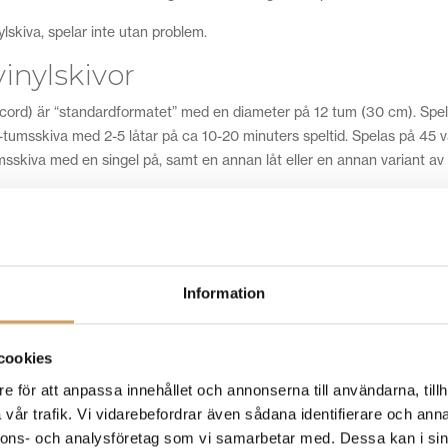
ylskiva, spelar inte utan problem.
vinylskivor
cord) är “standardformatet” med en diameter på 12 tum (30 cm). Spe
-tumsskiva med 2-5 låtar på ca 10-20 minuters speltid. Spelas på 45 v
msskiva med en singel på, samt en annan låt eller en annan variant av 
 33-varvsskiva med remixer eller bonusspår.
kaka
är en äldre typ av grammofonskiva som spe
Information
skivsamling: att tänka på när d
cookies
e för att anpassa innehållet och annonserna till användarna, tillh
g beror såklart helt på din musiksmak. Men vårt tips är att vara öppen
vår trafik. Vi vidarebefordrar även sådana identifierare och anna
ar. I och med streamingtjänsternas dominering av vårt musiklyssnande 
nnons- och analysföretag som vi samarbetar med. Dessa kan i sin