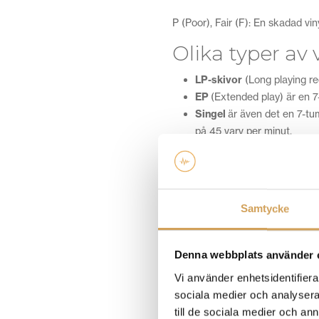
P (Poor), Fair (F): En skadad vin
Olika typer av 
LP-skivor
(Long playing re
EP
(Extended play) är en 7
Singel
är även det en 7-tu
på 45 varv per minut.
Maxisingel
är en singel på
78-varvare
eller
sten
minut.
Samtycke
Börja med din 
Denna webbplats använder 
skivor
Vi använder enhetsidentifierar
Var du ska börja med din samlin
sociala medier och analysera 
fram bland genrer och musikstil
till de sociala medier och a