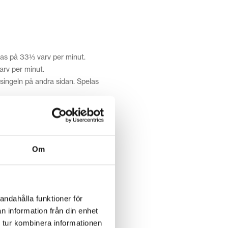
las på 33⅓ varv per minut.
arv per minut.
singeln på andra sidan. Spelas
las på 78 varv per
Om
u ska samla
andahålla funktioner för
 för det mesta och testa dig
n information från din enhet
har albumet tappat lite i värde,
 tur kombinera informationen