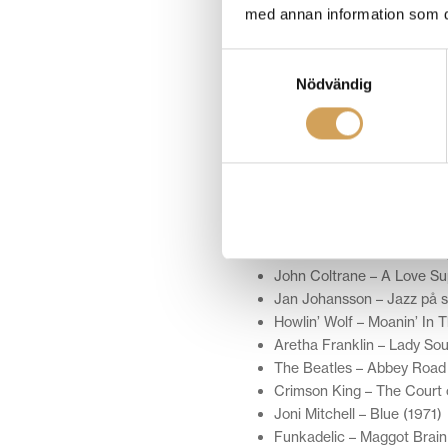
för att istället ersättas av spel
med annan information som du 
artisten menade det.
Samtyckesval
Gör en lista
med alla skivor du 
Nödvändig
och inget slår känslan av att hit
För att ha en utgångspunkt kan 
skivor från artister du redan lyss
butik.
Här är 30 klassiska skivor
att h
Miles Davis – Kind of Blue 
John Coltrane – A Love S
Jan Johansson – Jazz på 
Howlin’ Wolf – Moanin’ In 
Aretha Franklin – Lady Sou
The Beatles – Abbey Road
Crimson King – The Court 
Joni Mitchell – Blue (1971)
Funkadelic – Maggot Brain