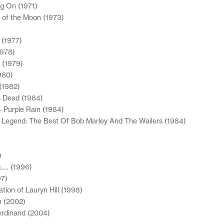
g On (1971)
e of the Moon (1973)
 (1977)
1978)
 (1979)
980)
 (1982)
s Dead (1984)
– Purple Rain (1984)
– Legend: The Best Of Bob Marley And The Wailers (1984)
)
….. (1996)
97)
tion of Lauryn Hill (1998)
n (2002)
erdinand (2004)