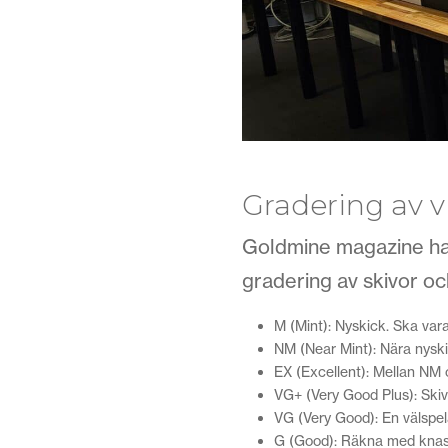
Gradering av v
Goldmine magazine har
gradering av skivor oc
M (Mint): Nyskick. Ska vara
NM (Near Mint): Nära nyski
EX (Excellent): Mellan NM
VG+ (Very Good Plus): Skiv
VG (Very Good): En välspe
G (Good): Räkna med knaste