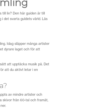
amling
ll liv? Den här guiden är till
g i det svarta guldets värld. Läs
ing. Idag släpper många artister
et dyrare laget och för att
gt sätt att upptäcka musik på. Det
r att du aktivt letar i en
la?
äppts av mindre artister och
a skivor från 60-tal och framåt,
ner.