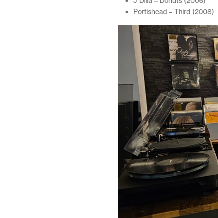
J Dilla – Donuts (2006)
Portishead – Third (2008)