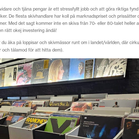
 vidare och tjäna pengar är ett stressfyllt jobb och att göra riktiga fyn
utiker. De flesta skivhandlare har koll på marknadspriset och prissätter 
mer. Med det sagt kommer inte en skiva från 70- eller 80-talet heller a
en rätt okej investering ändå!
 du åka på loppisar och skivmässor runt om i landet/världen, där cirkul
ur och tålamod för att hitta dem).