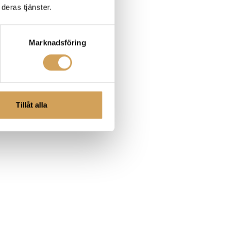
 skivan, båda sidorna, såsom
deras tjänster.
mlandet är trots allt skivjakten
Marknadsföring
ngre generation, några nya
 Eilish och Taylor Swift i vår
Tillåt alla