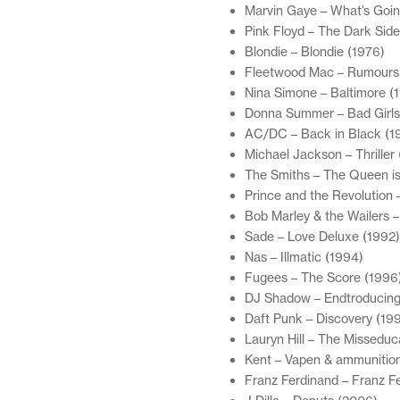
Marvin Gaye – What’s Goin
Pink Floyd – The Dark Sid
Blondie – Blondie (1976)
Fleetwood Mac – Rumours
Nina Simone – Baltimore (
Donna Summer – Bad Girls
AC/DC – Back in Black (1
Michael Jackson – Thriller
The Smiths – The Queen i
Prince and the Revolution 
Bob Marley & the Wailers 
Sade – Love Deluxe (1992)
Nas – Illmatic (1994)
Fugees – The Score (1996
DJ Shadow – Endtroducing
Daft Punk – Discovery (19
Lauryn Hill – The Misseduca
Kent – Vapen & ammunitio
Franz Ferdinand – Franz F