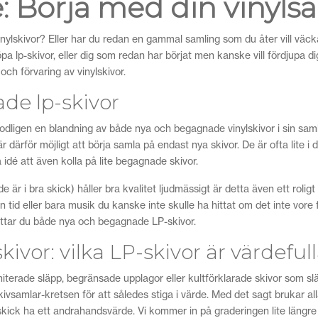
: Börja med din vinyls
ylskivor? Eller har du redan en gammal samling som du åter vill väcka ti
öpa lp-skivor, eller dig som redan har börjat men kanske vill fördjupa di
 och förvaring av vinylskivor.
de lp-skivor
odligen en blandning av både nya och begagnade vinylskivor i sin saml
 därför möjligt att börja samla på endast nya skivor. De är ofta lite i d
idé att även kolla på lite begagnade skivor.
e är i bra skick) håller bra kvalitet ljudmässigt är detta även ett roli
id eller bara musik du kanske inte skulle ha hittat om det inte vore fö
 hittar du både nya och begagnade LP-skivor.
kivor: vilka LP-skivor är värdeful
miterade släpp, begränsade upplagor eller kultförklarade skivor som sl
ivsamlar-kretsen för att således stiga i värde. Med det sagt brukar all
 skick ha ett andrahandsvärde. Vi kommer in på graderingen lite längre 