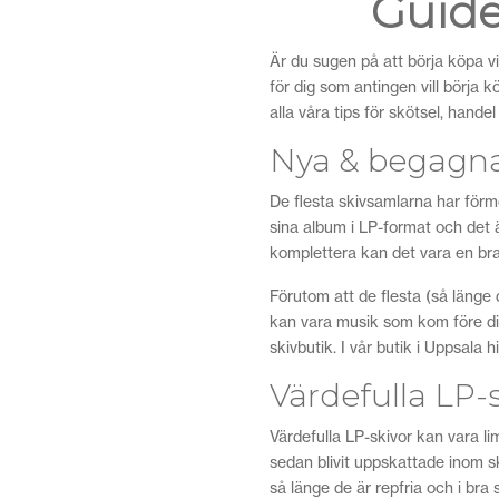
Guide
Är du sugen på att börja köpa vin
för dig som antingen vill börja k
alla våra tips för skötsel, handel
Nya & begagna
De flesta skivsamlarna har förm
sina album i LP-format och det är
komplettera kan det vara en bra 
Förutom att de flesta (så länge d
kan vara musik som kom före din t
skivbutik. I vår butik i Uppsala
Värdefulla LP-s
Värdefulla LP-skivor kan vara li
sedan blivit uppskattade inom sk
så länge de är repfria och i bra