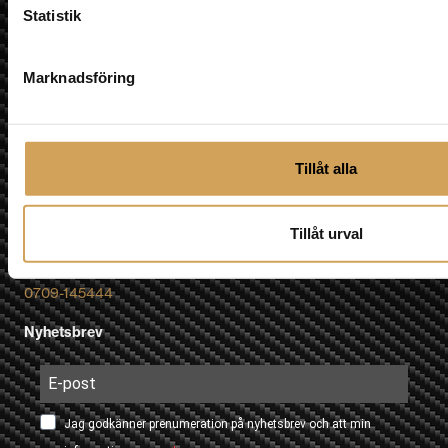
Besök oss
Statistik
Fyrislundsgatan 68
75450 Uppsala
Marknadsföring
Karta »
E-post
Tillåt alla
info@hifiexperience.se
Telefon butik
018-124010
Tillåt urval
Telefon Mobil
0709-145444
Nyhetsbrev
Jag godkänner prenumeration på nyhetsbrev och att min