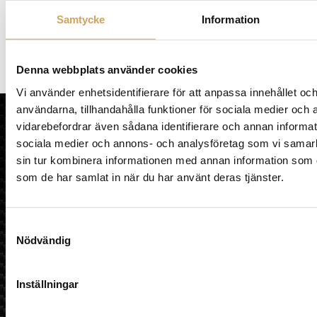
väljas
Samtycke
Information
på
produkt
Pro-Ject DAC Box S2+
Den
Denna webbplats använder cookies
Mer info »
3 590,00
kr
2 890,00
kr
/st.
DAC
här
Vi använder enhetsidentifierare för att anpassa innehållet och
produkten
användarna, tillhandahålla funktioner för sociala medier och a
HiFi Experience AB
har
vidarebefordrar även sådana identifierare och annan informatio
flera
HEM
sociala medier och annons- och analysföretag som vi samar
varianter.
KÖPVILLKOR
sin tur kombinera informationen med annan information som du 
De
OM HIFI EXPERIENCE
som de har samlat in när du har använt deras tjänster.
olika
VÅR BUTIK
alternativen
MULTIROOM
kan
LÄNKAR
Samtyckesval
väljas
ÅNGRA KÖP
Nödvändig
på
produktsidan
Sociala medier
Inställningar