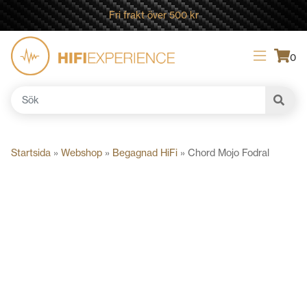
Fri frakt över 500 kr
0
Sök
efter:
Startsida
»
Webshop
»
Begagnad HiFi
»
Chord Mojo Fodral