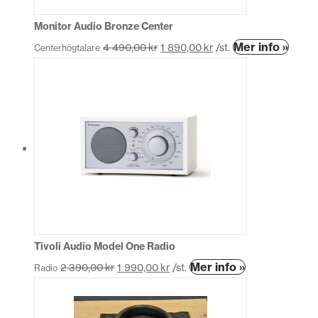
Monitor Audio Bronze Center
Den
Mer info »
4 490,00
kr
1 890,00
kr
/st.
Centerhögtalare
här
produ
har
flera
variant
De
olika
altern
kan
väljas
på
produk
Tivoli Audio Model One Radio
Den
Mer info »
2 390,00
kr
1 990,00
kr
/st.
Radio
här
produkten
har