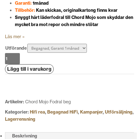
Garanti:
1månad
Tillbehör:
Kan skickas, originalkartong finns kvar
Snyggt hårt läderfodral till Chord Mojo som skyddar den
mycket bra mot repor och mindre stötar
Läs mer »
Utförande
Chord
Mojo
Lägg till i varukorg
Fodral
mängd
Artikelnr:
Chord Mojo Fodral beg
Kategorier:
Hifi rea
,
Begagnad HiFi
,
Kampanjer
,
Utförsäljning
,
Lagerrensning
Beskrivning