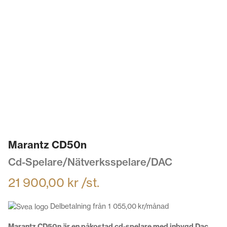
Marantz CD50n
Cd-Spelare/Nätverksspelare/DAC
21 900,00
kr
/st.
Delbetalning från
1 055,00
kr
/månad
Marantz CD50n är en påkostad cd-spelare med inbygd Dac