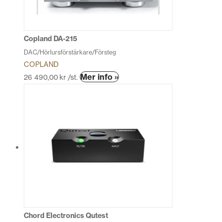
kan
väljas
på
produktsidan
Copland DA-215
DAC/Hörlursförstärkare/Försteg
COPLAND
Den
Mer info »
26 490,00
kr
/st.
här
produkten
har
flera
varianter.
De
olika
alternativen
kan
väljas
på
produktsidan
Chord Electronics Qutest