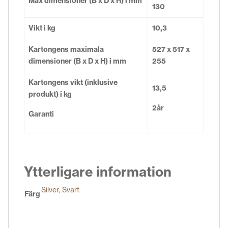
Max dimensioner (B x D x H) i mm
130
Vikt i kg
10,3
Kartongens maximala
527 x 517 x
dimensioner (B x D x H) i mm
255
Kartongens vikt (inklusive
13,5
produkt) i kg
2år
Garanti
Ytterligare information
Silver
,
Svart
Färg