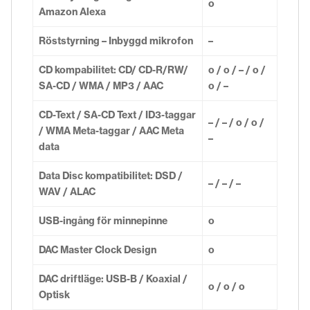
o
Amazon Alexa
Röststyrning – Inbyggd mikrofon
–
CD kompabilitet: CD/ CD-R/RW/
o / o / – / o /
SA-CD / WMA / MP3 / AAC
o / –
CD-Text / SA-CD Text / ID3-taggar
– / – / o / o /
/ WMA Meta-taggar / AAC Meta
–
data
Data Disc kompatibilitet: DSD /
– / – / –
WAV / ALAC
USB-ingång för minnepinne
o
DAC Master Clock Design
o
DAC driftläge: USB-B / Koaxial /
o / o / o
Optisk