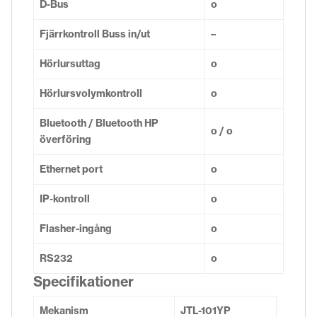
D-Bus
o
Fjärrkontroll Buss in/ut
–
Hörlursuttag
o
Hörlursvolymkontroll
o
Bluetooth / Bluetooth HP
o / o
överföring
Ethernet port
o
IP-kontroll
o
Flasher-ingång
o
RS232
o
Specifikationer
Mekanism
JTL-101YP