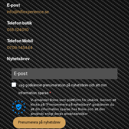
E-post
info@hifiexperience.se
Telefon butik
018-124010
Telefon Mobil
0709-145444
Nyhetsbrev
Jag godkänner prenumeration på nyhetsbrev och att min
information sparas.
Vi använder Brevo som plattform för utskick. Genom att
klicka på "Prenumerera på nyhetsbrev" godkänner du
att din information sparas hos Brevo och att den
används enligt deras
användarvillkor
Prenumerera på nyhetsbrev