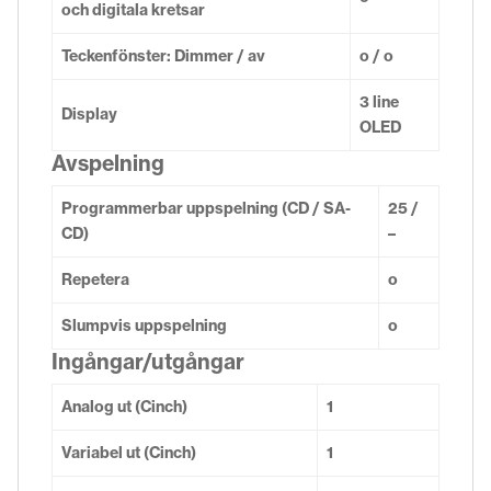
och digitala kretsar
Teckenfönster: Dimmer / av
o / o
3 line
Display
OLED
Avspelning
Programmerbar uppspelning (CD / SA-
25 /
CD)
–
Repetera
o
Slumpvis uppspelning
o
Ingångar/utgångar
Analog ut (Cinch)
1
Variabel ut (Cinch)
1