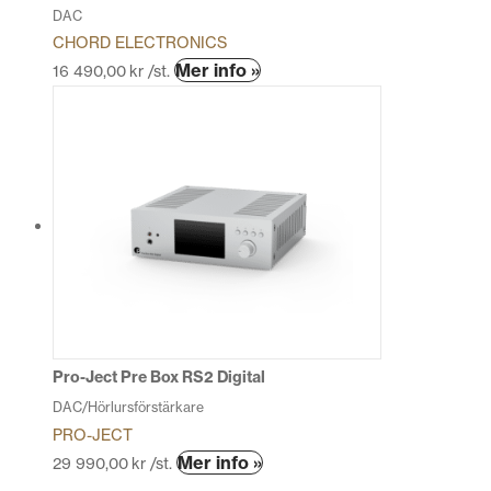
DAC
CHORD ELECTRONICS
Den
Mer info »
16 490,00
kr
/st.
här
produkten
har
flera
varianter.
De
olika
alternativen
kan
väljas
på
produktsidan
Pro-Ject Pre Box RS2 Digital
DAC/Hörlursförstärkare
PRO-JECT
Den
Mer info »
29 990,00
kr
/st.
här