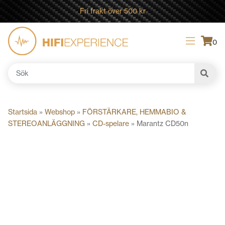
Fri frakt över 500 kr
0
Sök
efter:
Startsida
»
Webshop
»
FÖRSTÄRKARE, HEMMABIO &
STEREOANLÄGGNING
»
CD-spelare
»
Marantz CD50n