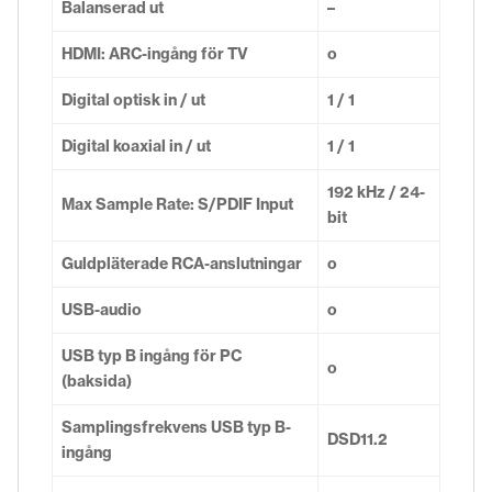
Balanserad ut
–
HDMI: ARC-ingång för TV
o
Digital optisk in / ut
1 / 1
Digital koaxial in / ut
1 / 1
192 kHz / 24-
Max Sample Rate: S/PDIF Input
bit
Guldpläterade RCA-anslutningar
o
USB-audio
o
USB typ B ingång för PC
o
(baksida)
Samplingsfrekvens USB typ B-
DSD11.2
ingång