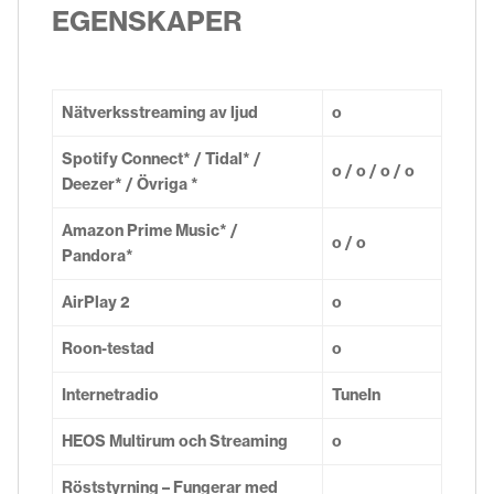
EGENSKAPER
Nätverksstreaming av ljud
o
Spotify Connect* / Tidal* /
o / o / o / o
Deezer* / Övriga *
Amazon Prime Music* /
o / o
Pandora*
AirPlay 2
o
Roon-testad
o
Internetradio
TuneIn
HEOS Multirum och Streaming
o
Röststyrning – Fungerar med