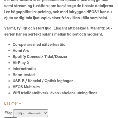
samt streaming funktion som kan
återge de finaste detaljerna
i en högupplöst inspelning, och med inbyggda HEOS® kan du
njuta av digitala ljudupplevelser från vilken källa som helst.
Varmt, fylligt och stort ljud. Elegant att beskåda. Marantz 50-
serien har en perfekt balans mellan tidlöst och modernt.
Cd-spelare med nätverksstöd
Hdmi Arc
Spotify Connect/ Tidal/Deezer
AirPlay 2
Internetradio
Roon-testad
USB-B / Koaxial / Optisk ingångar
HEOS Multirum
Wifi trådlöstnätverk, även kabelanslutning finns
Läs mer »
Färg