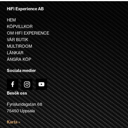
produkten
HiFi Experience AB
har
flera
HEM
varianter.
KÖPVILLKOR
De
OM HIFI EXPERIENCE
olika
VÅR BUTIK
alternativen
MULTIROOM
kan
LÄNKAR
väljas
ÅNGRA KÖP
på
Sociala medier
produktsidan
Besök oss
Fyrislundsgatan 68
75450 Uppsala
Karta »