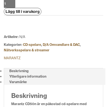
Marantz
CD50n
Lägg till i varukorg
mängd
Artikelnr:
N/A
Kategorier:
CD-spelare
,
D/A Omvandlare & DAC
,
Nätverksspelare & streamer
MARANTZ
Beskrivning
Ytterligare information
Varumärke
Beskrivning
Marantz CD50n är en påkostad cd-spelare med