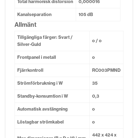
Total harmonisk distorsion
0,000016
Kanalseparation
105 dB
Allmänt
Tillgängliga färger: Svart /
o / o
Silver-Guld
Frontpanel i metall
o
Fjärrkontroll
RC003PMND
Strömförbrukning i W
35
Standby-konsumtion i W
0,3
Automatisk avstängning
o
Löstagbar strömkabel
o
442 x 424 x