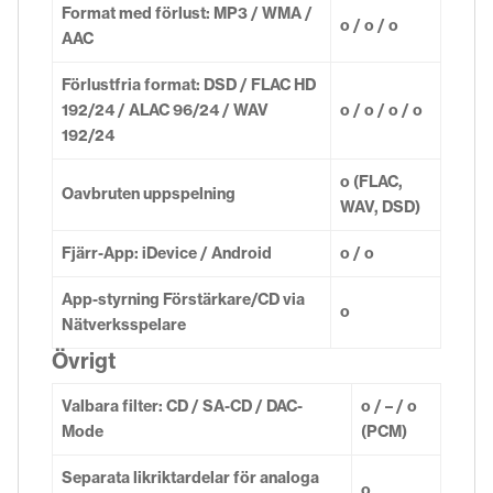
Format med förlust: MP3 / WMA /
o / o / o
AAC
Förlustfria format: DSD / FLAC HD
192/24 / ALAC 96/24 / WAV
o / o / o / o
192/24
o (FLAC,
Oavbruten uppspelning
WAV, DSD)
Fjärr-App: iDevice / Android
o / o
App-styrning Förstärkare/CD via
o
Nätverksspelare
Övrigt
Valbara filter: CD / SA-CD / DAC-
o / – / o
Mode
(PCM)
Separata likriktardelar för analoga
o