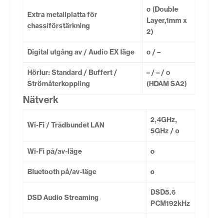
o (Double
Extra metallplatta för
Layer,1mm x
chassiförstärkning
2)
Digital utgång av / Audio EX läge
o / –
Hörlur: Standard / Buffert /
– / – / o
Strömåterkoppling
(HDAM SA2)
Nätverk
2,4GHz,
Wi-Fi / Trådbundet LAN
5GHz / o
Wi-Fi på/av-läge
o
Bluetooth på/av-läge
o
DSD5.6
DSD Audio Streaming
PCM192kHz