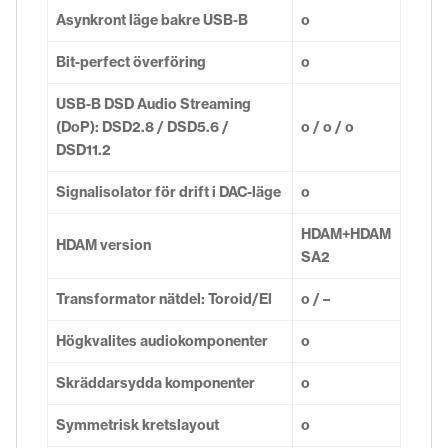
Asynkront läge bakre USB-B
o
Bit-perfect överföring
o
USB-B DSD Audio Streaming
(DoP): DSD2.8 / DSD5.6 /
o / o / o
DSD11.2
Signalisolator för drift i DAC-läge
o
HDAM+HDAM
HDAM version
SA2
Transformator nätdel: Toroid/El
o / –
Högkvalites audiokomponenter
o
Skräddarsydda komponenter
o
Symmetrisk kretslayout
o