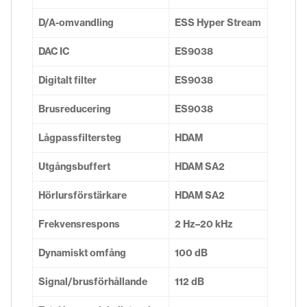
D/A-omvandling
ESS Hyper Stream
DAC IC
ES9038
Digitalt filter
ES9038
Brusreducering
ES9038
Lågpassfiltersteg
HDAM
Utgångsbuffert
HDAM SA2
Hörlursförstärkare
HDAM SA2
Frekvensrespons
2 Hz–20 kHz
Dynamiskt omfång
100 dB
Signal/brusförhållande
112 dB