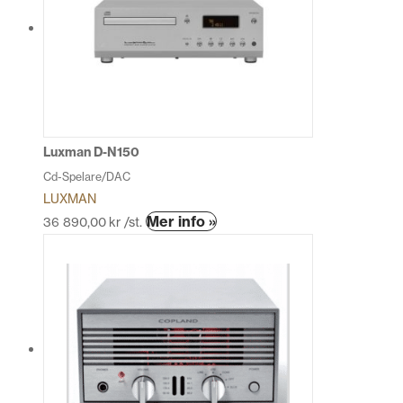
Luxman D-N150
Cd-Spelare/DAC
LUXMAN
Den
Mer info »
36 890,00
kr
/st.
här
produkten
har
flera
varianter.
De
olika
alternativen