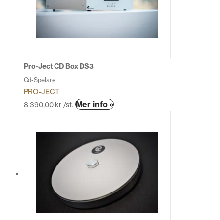
olika
alternativen
kan
väljas
på
produktsidan
Pro-Ject CD Box DS3
Cd-Spelare
PRO-JECT
Den
Mer info »
8 390,00
kr
/st.
här
produkten
har
flera
varianter.
De
olika
alternativen
kan
väljas