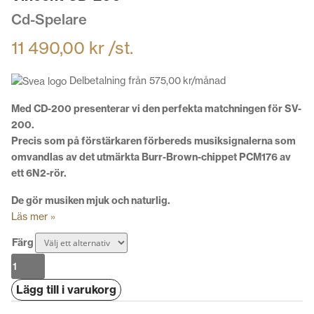
Cd-Spelare
11 490,00
kr
/st.
Delbetalning från
575,00
kr
/månad
Med CD-200 presenterar vi den perfekta matchningen för SV-
200.
Precis som på förstärkaren förbereds musiksignalerna som
omvandlas av det utmärkta Burr-Brown-chippet PCM176 av
ett 6N2-rör.
De gör musiken mjuk och naturlig.
Läs mer »
Färg
Vincent
CD-
Lägg till i varukorg
200
mängd