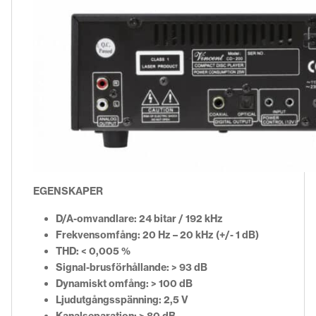
EGENSKAPER
D/A-omvandlare: 24 bitar / 192 kHz
Frekvensomfång: 20 Hz – 20 kHz (+/- 1 dB)
THD: < 0,005 %
Signal-brusförhållande: > 93 dB
Dynamiskt omfång: > 100 dB
Ljudutgångsspänning: 2,5 V
Kanalseparation: > 80 dB