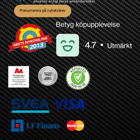
används enligt deras
användarvillkor
Prenumerera på nyhetsbrev