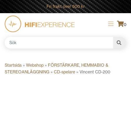
Fri frakt över 500 kr
0
Sök
efter:
Startsida
»
Webshop
»
FÖRSTÄRKARE, HEMMABIO &
STEREOANLÄGGNING
»
CD-spelare
»
Vincent CD-200