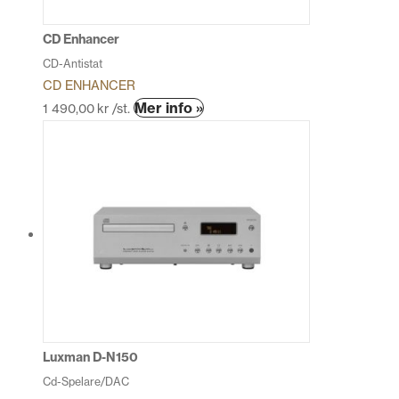
på
produktsidan
CD Enhancer
CD-Antistat
CD ENHANCER
Mer info »
1 490,00
kr
/st.
Luxman D-N150
Cd-Spelare/DAC