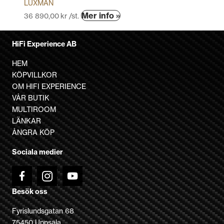
LUXMAN
Den
Mer info »
36 890,00
kr
/st.
här
produkten
HiFi Experience AB
har
flera
HEM
varianter.
KÖPVILLKOR
De
OM HIFI EXPERIENCE
olika
VÅR BUTIK
alternativen
MULTIROOM
kan
LÄNKAR
väljas
ÅNGRA KÖP
på
Sociala medier
produktsidan
Besök oss
Fyrislundsgatan 68
75450 Uppsala