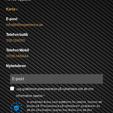
Karta »
E-post
info@hifiexperience.se
Telefon butik
018-124010
Telefon Mobil
0709-145444
Nyhetsbrev
Jag godkänner prenumeration på nyhetsbrev och att min
information sparas.
Vi använder Brevo som plattform för utskick. Genom att
klicka på "Prenumerera på nyhetsbrev" godkänner du
att din information sparas hos Brevo och att den