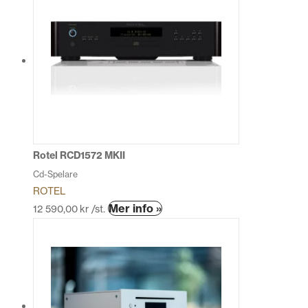
Rotel RCD1572 MKII
Cd-Spelare
ROTEL
Den
Mer info »
12 590,00
kr
/st.
här
produkten
har
flera
varianter.
De