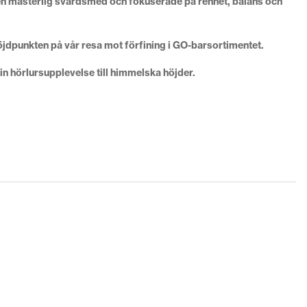
 en mästerlig svärdsmed och fokuserade på renhet, balans och
jdpunkten på vår resa mot förfining i GO-barsortimentet.
din hörlursupplevelse till himmelska höjder.