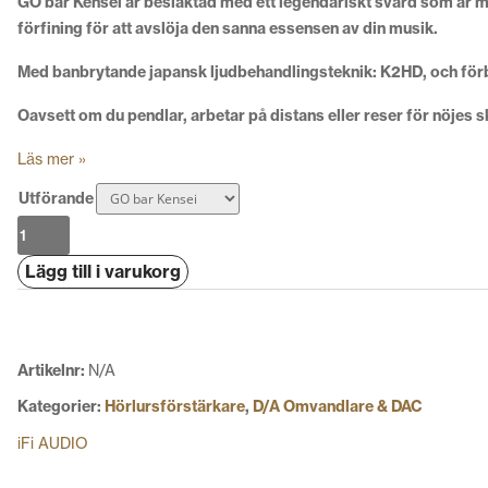
GO bar Kensei är besläktad med ett legendariskt svärd som är m
förfining för att avslöja den sanna essensen av din musik.
Med banbrytande japansk ljudbehandlingsteknik: K2HD, och förbä
Oavsett om du pendlar, arbetar på distans eller reser för nöjes s
Läs mer »
Utförande
iFi
Audio
Lägg till i varukorg
GO
bar
Kensei
mängd
Artikelnr:
N/A
Kategorier:
Hörlursförstärkare
,
D/A Omvandlare & DAC
iFi AUDIO