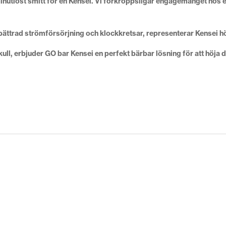
inutiöst smitt för en Kensei. Vi förkroppsligar engagemanget hos
ttrad strömförsörjning och klockkretsar, representerar Kensei hö
kull, erbjuder GO bar Kensei en perfekt bärbar lösning för att höja 