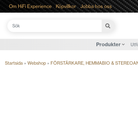
Om HiFi Experience
Köpvillkor
Jobba hos oss
Sök
efter:
Produkter
Utf
Startsida
»
Webshop
»
FÖRSTÄRKARE, HEMMABIO & STEREOA