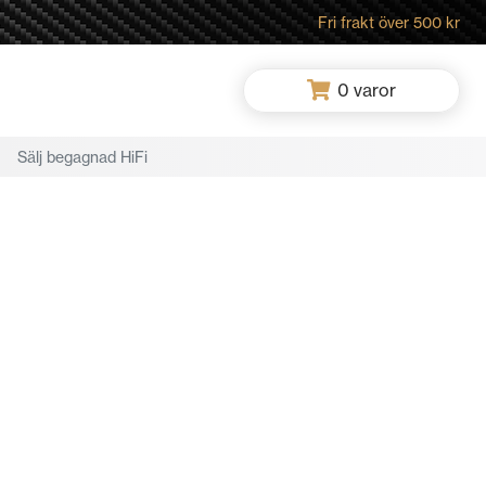
Fri frakt över 500 kr
0
varor
Sälj begagnad HiFi